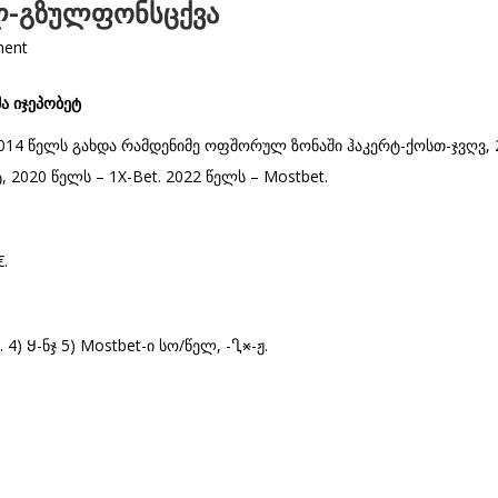
ლ-გზულფონსცქვა
ent
ა იჯეპობეტ
2014 წელს გახდა რამდენიმე ოფშორულ ზონაში ჰაკერტ-ქოსთ-ჯვღვ, 
 2020 წელს – 1X-Bet. 2022 წელს – Mostbet.
.
. 4) Ყ-ნჯ 5) Mostbet-ი სო/წელ, -Ⴂ᰾-ჟ.