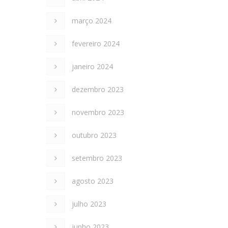
março 2024
fevereiro 2024
janeiro 2024
dezembro 2023
novembro 2023
outubro 2023
setembro 2023
agosto 2023
julho 2023
junho 2023