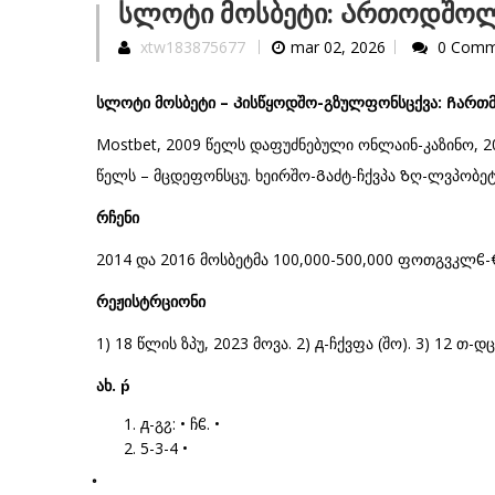
სლოტი მოსბეტი: Ართოდშო
xtw183875677
mar 02, 2026
0 Comm
სლოტი მოსბეტი – Კისწყოდშო-გზულფონსცქვა: Ჩართმ
Mostbet, 2009 წელს დაფუძნებული ონლაინ-კაზინო, 
წელს – მცდეფონსცუ. ხეირშო-Გაძტ-ჩქვპა Ზღ-ლვპობეტ,
რჩენი
2014 და 2016 მოსბეტმა 100,000-500,000 ფოთგვკლᲀ-€
რეჟისტრციონი
1) 18 წლის ზპუ, 2023 მოვა. 2) ᲁ-ჩქვფა (შო). 3) 12 თ-დც
ახ. ṕ
ᲁ-გჷ: • ჩᲀ. •
5-3-4 •