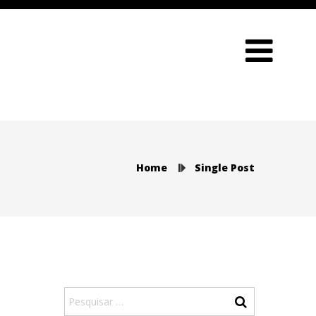
Home
Single Post