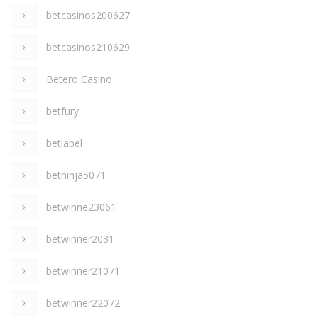
betcasinos200627
betcasinos210629
Betero Casino
betfury
betlabel
betninja5071
betwinne23061
betwinner2031
betwinner21071
betwinner22072