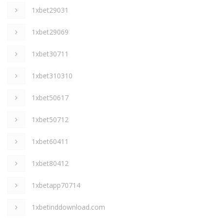
1xbet29031
1xbet29069
1xbet30711
1xbet310310
1xbet50617
1xbet50712
1xbet60411
1xbet80412
1xbetapp70714
1xbetinddownload.com