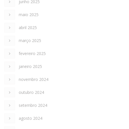
junho 2025
maio 2025
abril 2025
março 2025
fevereiro 2025
janeiro 2025
novembro 2024
outubro 2024
setembro 2024
agosto 2024