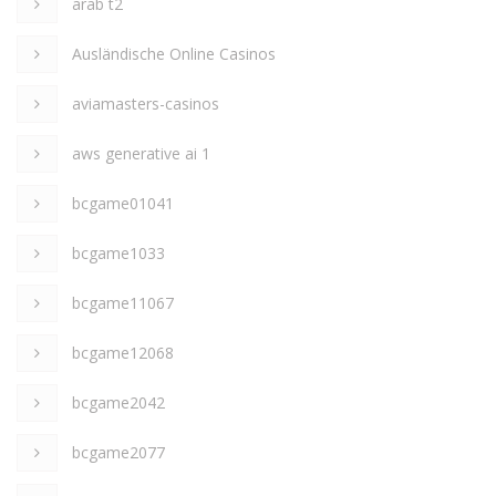
arab t2
Ausländische Online Casinos
aviamasters-casinos
aws generative ai 1
bcgame01041
bcgame1033
bcgame11067
bcgame12068
bcgame2042
bcgame2077