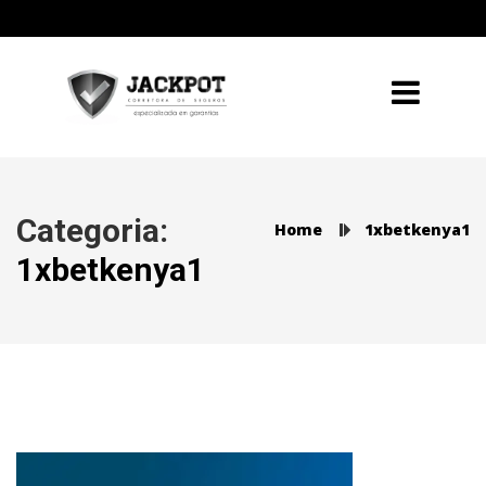
Categoria:
Home
1xbetkenya1
1xbetkenya1