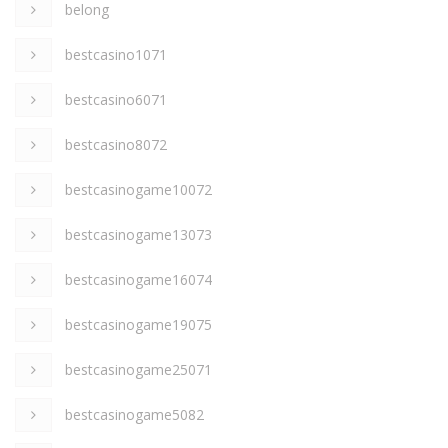
belong
bestcasino1071
bestcasino6071
bestcasino8072
bestcasinogame10072
bestcasinogame13073
bestcasinogame16074
bestcasinogame19075
bestcasinogame25071
bestcasinogame5082