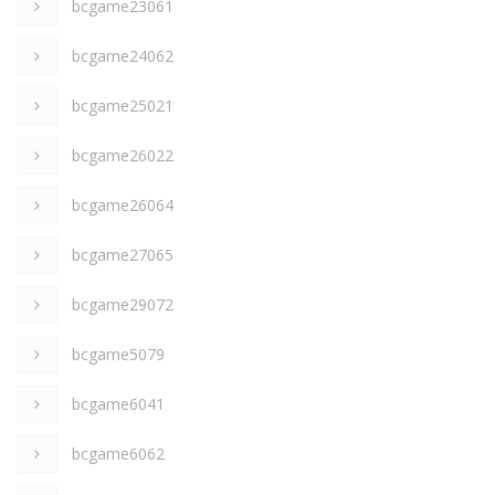
bcgame23061
bcgame24062
bcgame25021
bcgame26022
bcgame26064
bcgame27065
bcgame29072
bcgame5079
bcgame6041
bcgame6062