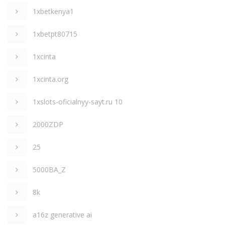
1xbetkenya1
1xbetpt80715
1xcinta
1xcinta.org
1xslots-oficialnyy-sayt.ru 10
2000ZDP
25
5000BA_Z
8k
a16z generative ai