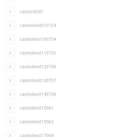
casino3035
casinobest010724
casinobest100734
casinobest110735
casinobest120736
casinobest130737
casinobest140738
casinobest15061
casinobest15062
casinobest17064