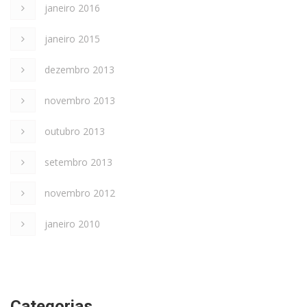
janeiro 2016
janeiro 2015
dezembro 2013
novembro 2013
outubro 2013
setembro 2013
novembro 2012
janeiro 2010
Categorias