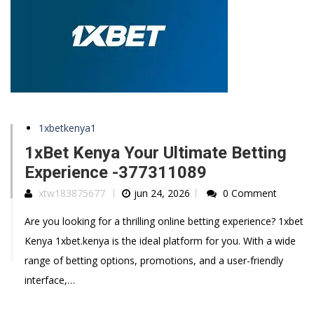
1xbetkenya1
1xBet Kenya Your Ultimate Betting
Experience -377311089
xtw183875677
jun 24, 2026
0 Comment
Are you looking for a thrilling online betting experience? 1xbet
Kenya 1xbet.kenya is the ideal platform for you. With a wide
range of betting options, promotions, and a user-friendly
interface,…