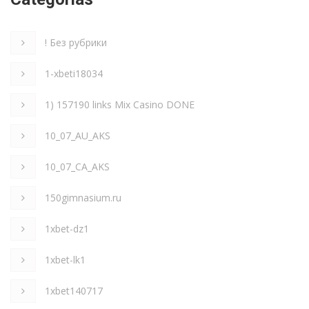
! Без рубрики
1-xbeti18034
1) 157190 links Mix Casino DONE
10_07_AU_AKS
10_07_CA_AKS
150gimnasium.ru
1xbet-dz1
1xbet-lk1
1xbet140717