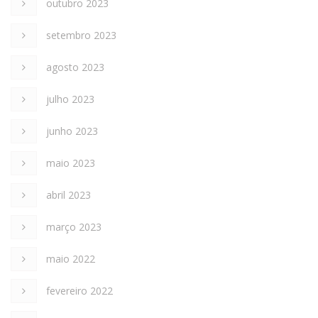
outubro 2023
setembro 2023
agosto 2023
julho 2023
junho 2023
maio 2023
abril 2023
março 2023
maio 2022
fevereiro 2022