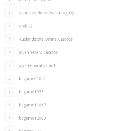
apuestas-deportivas-uruguay
arab t2
Ausländische Online Casinos
aviamasters-casinos
aws generative ai 1
bcgame01041
bcgame1033
bcgame11067
bcgame12068