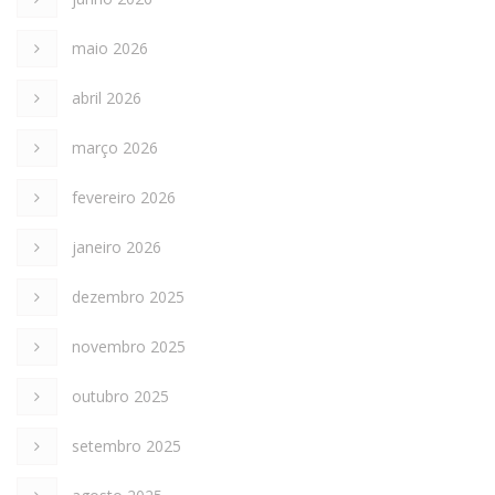
maio 2026
abril 2026
março 2026
fevereiro 2026
janeiro 2026
dezembro 2025
novembro 2025
outubro 2025
setembro 2025