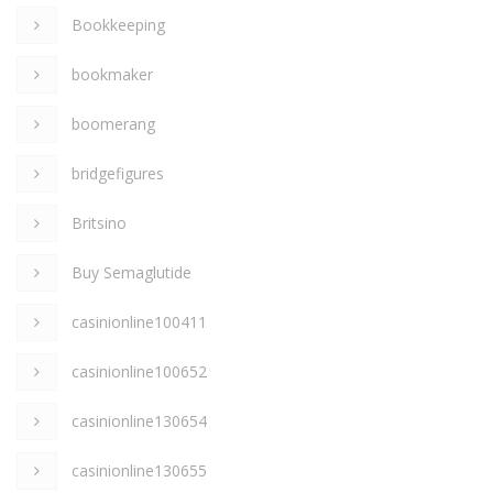
Bookkeeping
bookmaker
boomerang
bridgefigures
Britsino
Buy Semaglutide
casinionline100411
casinionline100652
casinionline130654
casinionline130655