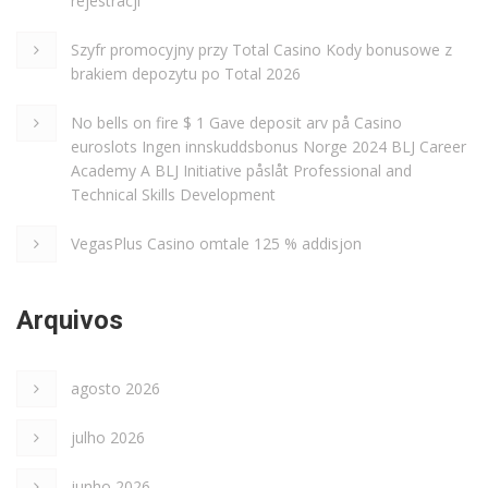
rejestracji
Szyfr promocyjny przy Total Casino Kody bonusowe z
brakiem depozytu po Total 2026
No bells on fire $ 1 Gave deposit arv på Casino
euroslots Ingen innskuddsbonus Norge 2024 BLJ Career
Academy A BLJ Initiative påslåt Professional and
Technical Skills Development
VegasPlus Casino omtale 125 % addisjon
Arquivos
agosto 2026
julho 2026
junho 2026