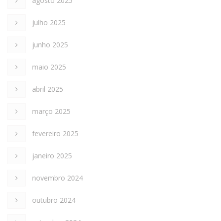
agosto 2025
julho 2025
junho 2025
maio 2025
abril 2025
março 2025
fevereiro 2025
janeiro 2025
novembro 2024
outubro 2024