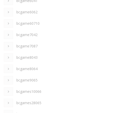
bcgame6041
bcgame6062
bcgame60710
bcgame7042
bcgame7087
bcgame8043
bcgame8064
bcgame9065
bcgames10066
bcgames28065