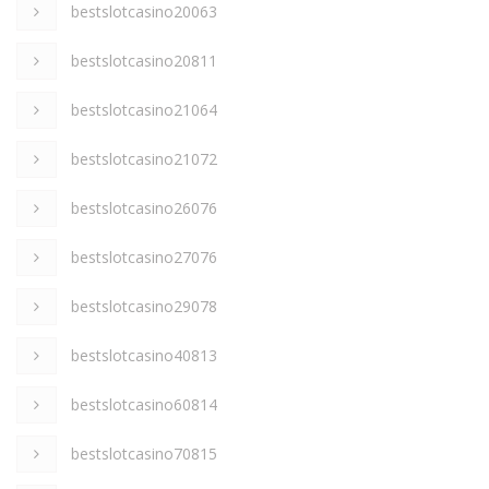
bestslotcasino20063
bestslotcasino20811
bestslotcasino21064
bestslotcasino21072
bestslotcasino26076
bestslotcasino27076
bestslotcasino29078
bestslotcasino40813
bestslotcasino60814
bestslotcasino70815