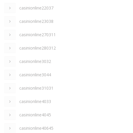
casinionline22037
casinionline23038
casinionline270311
casinionline280312
casinionline3032
casinionline3044
casinionline31031
casinionline4033
casinionline4045
casinionline40645