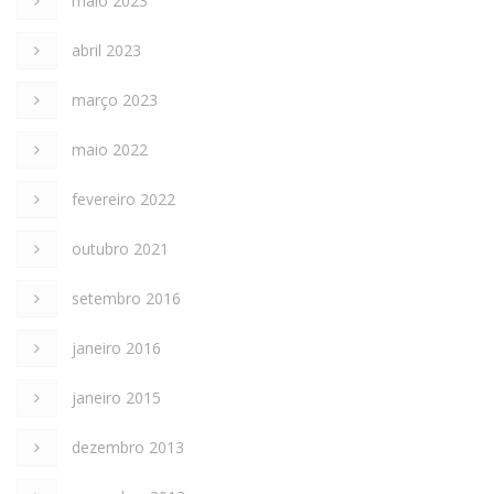
maio 2023
abril 2023
março 2023
maio 2022
fevereiro 2022
outubro 2021
setembro 2016
janeiro 2016
janeiro 2015
dezembro 2013