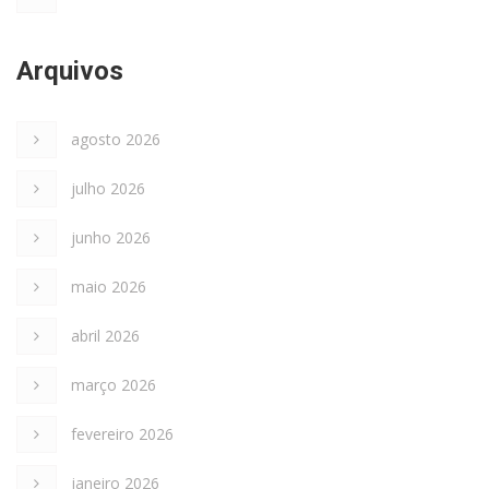
Arquivos
agosto 2026
julho 2026
junho 2026
maio 2026
abril 2026
março 2026
fevereiro 2026
janeiro 2026