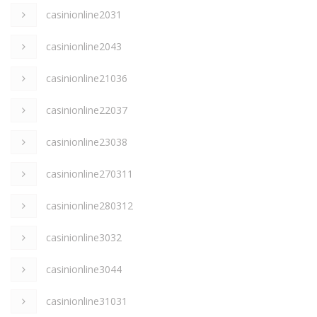
casinionline2031
casinionline2043
casinionline21036
casinionline22037
casinionline23038
casinionline270311
casinionline280312
casinionline3032
casinionline3044
casinionline31031