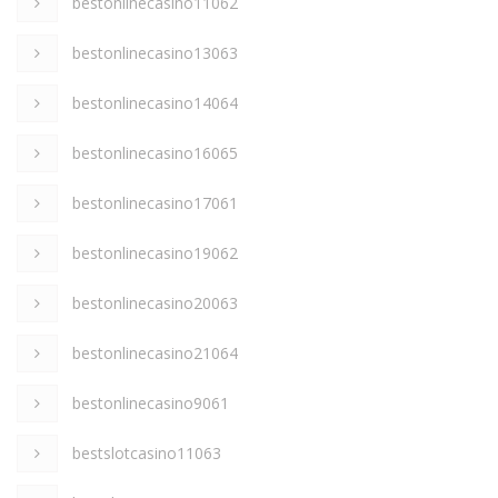
bestonlinecasino11062
bestonlinecasino13063
bestonlinecasino14064
bestonlinecasino16065
bestonlinecasino17061
bestonlinecasino19062
bestonlinecasino20063
bestonlinecasino21064
bestonlinecasino9061
bestslotcasino11063