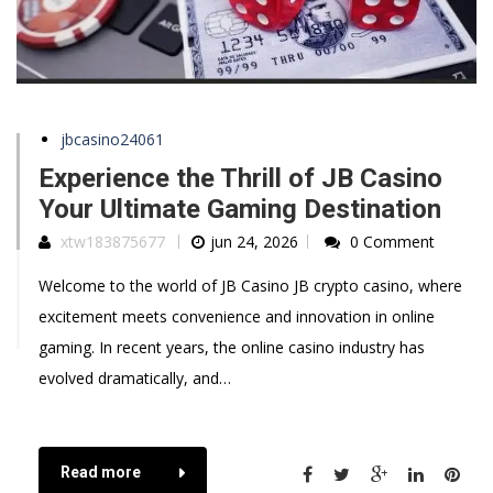
jbcasino24061
Experience the Thrill of JB Casino
Your Ultimate Gaming Destination
xtw183875677
jun 24, 2026
0 Comment
Welcome to the world of JB Casino JB crypto casino, where
excitement meets convenience and innovation in online
gaming. In recent years, the online casino industry has
evolved dramatically, and…
Read more