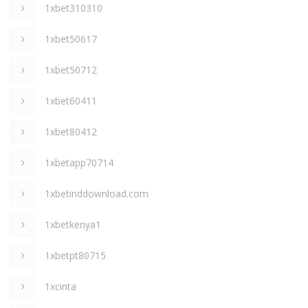
1xbet310310
1xbet50617
1xbet50712
1xbet60411
1xbet80412
1xbetapp70714
1xbetinddownload.com
1xbetkenya1
1xbetpt80715
1xcinta