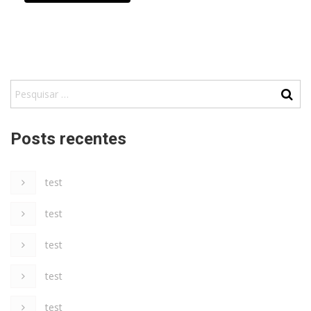
Posts recentes
test
test
test
test
test