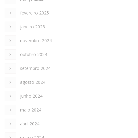
fevereiro 2025
janeiro 2025
novembro 2024
outubro 2024
setembro 2024
agosto 2024
junho 2024
maio 2024
abril 2024
março 2024