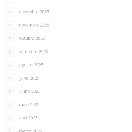
dezembro 2025
novembro 2025
outubro 2025
setembro 2025
agosto 2025
julho 2025
junho 2025
maio 2025
abril 2025
março 2025