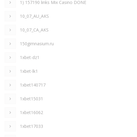
1) 157190 links Mix Casino DONE
10_07_AU_AKS
10_07_CA_AKS
150gimnasium.ru
1xbet-dz1
1xbet-lk1
1xbet140717
1xbet15031
1xbet16062
1xbet17033