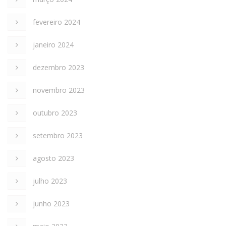
fevereiro 2024
janeiro 2024
dezembro 2023
novembro 2023
outubro 2023
setembro 2023
agosto 2023
julho 2023
junho 2023