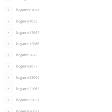
bcgame01041
bcgame1033
bcgame11067
bcgame12068
bcgame2042
bcgame2077
bcgame23061
bcgame24062
bcgame25021
bcgame26022