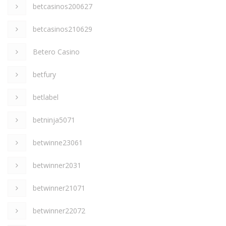
betcasinos200627
betcasinos210629
Betero Casino
betfury
betlabel
betninja5071
betwinne23061
betwinner2031
betwinner21071
betwinner22072