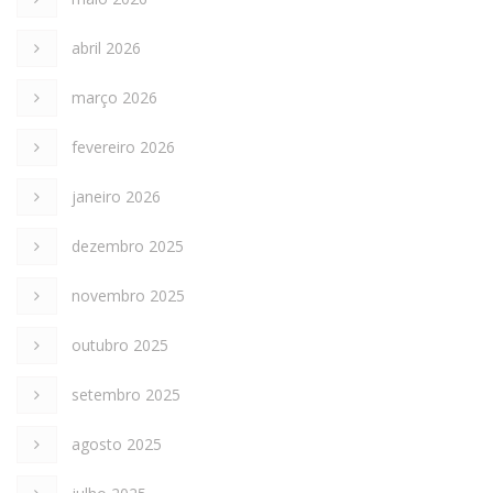
abril 2026
março 2026
fevereiro 2026
janeiro 2026
dezembro 2025
novembro 2025
outubro 2025
setembro 2025
agosto 2025