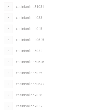
casinionline31031
casinionline4033
casinionline4045
casinionline40645
casinionline5034
casinionline50646
casinionline6035
casinionline60647
casinionline7036
casinionline7037