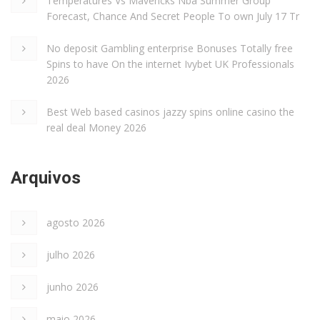
Temperatures Vs Mavericks Nba Summer Group
Forecast, Chance And Secret People To own July 17 Tr
No deposit Gambling enterprise Bonuses Totally free
Spins to have On the internet Ivybet UK Professionals
2026
Best Web based casinos jazzy spins online casino the
real deal Money 2026
Arquivos
agosto 2026
julho 2026
junho 2026
maio 2026