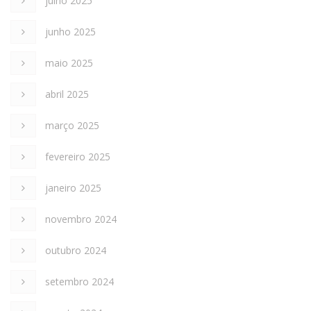
julho 2025
junho 2025
maio 2025
abril 2025
março 2025
fevereiro 2025
janeiro 2025
novembro 2024
outubro 2024
setembro 2024