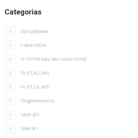
Categorias
! Без рубрики
1-xbeti18034
1) 157190 links Mix Casino DONE
10_07_AU_AKS
10_07_CA_AKS
150gimnasium.ru
1xbet-dz1
1xbet-lk1