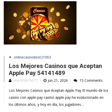
onlinecasinobest21063
Los Mejores Casinos que Aceptan
Apple Pay 54141489
xtw183875677
jun 21, 2026
15 Comments
Los Mejores Casinos que Aceptan Apple Pay El mundo de los
casino con apple pay casino apple pay ha evolucionado en
los últimos años, y hoy en día, los jugadores…