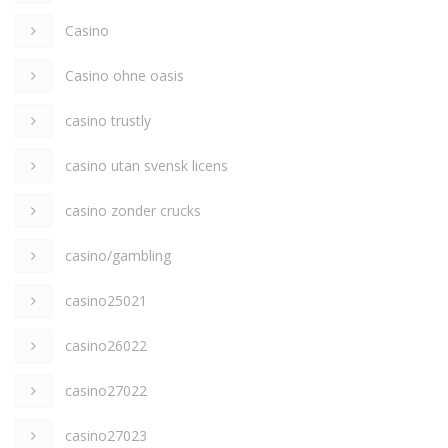
Casino
Casino ohne oasis
casino trustly
casino utan svensk licens
casino zonder crucks
casino/gambling
casino25021
casino26022
casino27022
casino27023