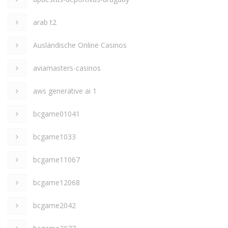
arab t2
Ausländische Online Casinos
aviamasters-casinos
aws generative ai 1
bcgame01041
bcgame1033
bcgame11067
bcgame12068
bcgame2042