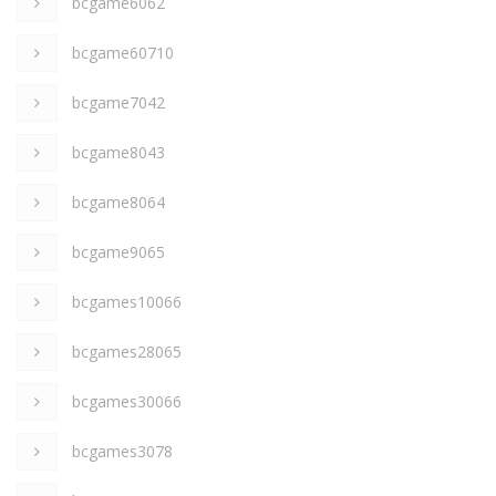
bcgame6062
bcgame60710
bcgame7042
bcgame8043
bcgame8064
bcgame9065
bcgames10066
bcgames28065
bcgames30066
bcgames3078