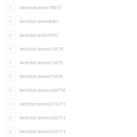
bestslotcasino70815
bestslotcasino8061
bestslotcasino9062
bestslotcasinos12074
bestslotcasinos13075
bestslotcasinos15076
bestslotcasinos200710
bestslotcasinos210711
bestslotcasinos220712
bestslotcasinos230713