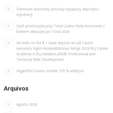
Darmowe automaty sieciowy wyjąwszy depozytu i
rejestracji
Szyfr promocyjny przy Total Casino Kody bonusowe z
brakiem depozytu po Total 2026
No bells on fire $ 1 Gave deposit arv på Casino
euroslots Ingen innskuddsbonus Norge 2024 BLJ Career
Academy A BLJ Initiative påslåt Professional and
Technical Skills Development
VegasPlus Casino omtale 125 % addisjon
Arquivos
agosto 2026