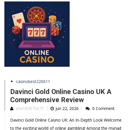
casinobest220611
Davinci Gold Online Casino UK A
Comprehensive Review
xtw183875677
jun 22, 2026
0 Comment
Davinci Gold Online Casino UK: An In-Depth Look Welcome
to the exciting world of online gambling! Among the myriad