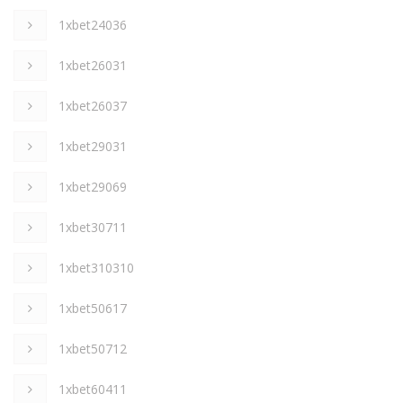
1xbet24036
1xbet26031
1xbet26037
1xbet29031
1xbet29069
1xbet30711
1xbet310310
1xbet50617
1xbet50712
1xbet60411