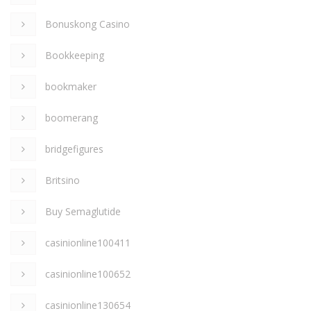
Bonuskong Casino
Bookkeeping
bookmaker
boomerang
bridgefigures
Britsino
Buy Semaglutide
casinionline100411
casinionline100652
casinionline130654