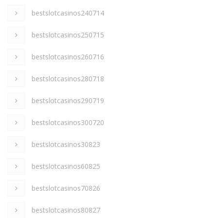
bestslotcasinos240714
bestslotcasinos250715
bestslotcasinos260716
bestslotcasinos280718
bestslotcasinos290719
bestslotcasinos300720
bestslotcasinos30823
bestslotcasinos60825
bestslotcasinos70826
bestslotcasinos80827