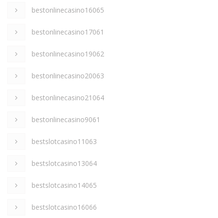
bestonlinecasino16065
bestonlinecasino17061
bestonlinecasino19062
bestonlinecasino20063
bestonlinecasino21064
bestonlinecasino9061
bestslotcasino11063
bestslotcasino13064
bestslotcasino14065
bestslotcasino16066