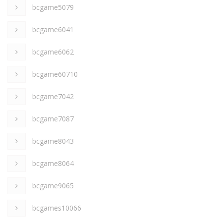
bcgame5079
bcgame6041
bcgame6062
bcgame60710
bcgame7042
bcgame7087
bcgame8043
bcgame8064
bcgame9065
bcgames10066