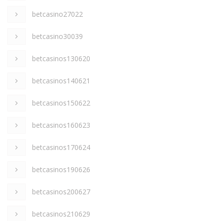
betcasino27022
betcasino30039
betcasinos130620
betcasinos140621
betcasinos150622
betcasinos160623
betcasinos170624
betcasinos190626
betcasinos200627
betcasinos210629