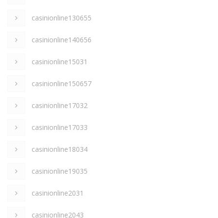
casinionline130655
casinionline140656
casinionline15031
casinionline150657
casinionline17032
casinionline17033
casinionline18034
casinionline19035
casinionline2031
casinionline2043