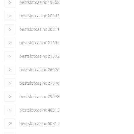
bestslotcasino19062
bestslotcasino20063
bestslotcasino20811
bestslotcasino21064
bestslotcasino21072
bestslotcasino26076
bestslotcasino27076
bestslotcasino29078
bestslotcasino40813
bestslotcasino60814