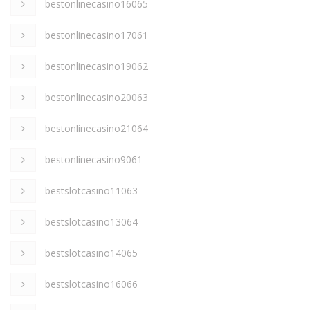
bestonlinecasino16065
bestonlinecasino17061
bestonlinecasino19062
bestonlinecasino20063
bestonlinecasino21064
bestonlinecasino9061
bestslotcasino11063
bestslotcasino13064
bestslotcasino14065
bestslotcasino16066