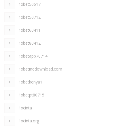
1xbet50617
1xbet50712
1xbet60411
1xbet80412
1xbetapp70714
1xbetinddownload.com
1xbetkenya1
1xbetpt80715
1xcinta
1xcinta.org