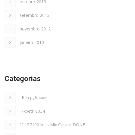
outubro 2013
setembro 2013
novembro 2012
janeiro 2010
Categorias
! Без рубрики
1-xbeti18034
1) 157190 links Mix Casino DONE