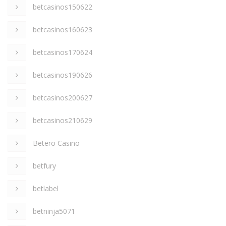
betcasinos150622
betcasinos160623
betcasinos170624
betcasinos190626
betcasinos200627
betcasinos210629
Betero Casino
betfury
betlabel
betninja5071