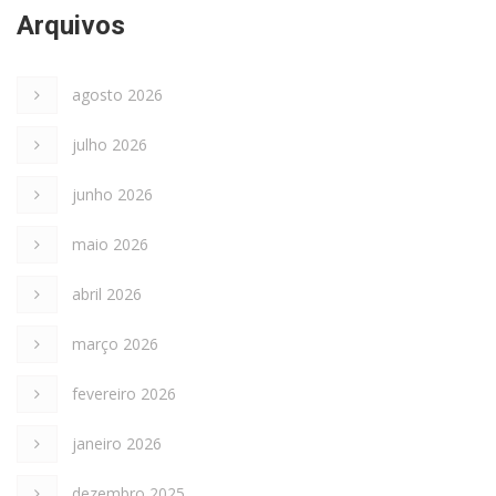
Arquivos
agosto 2026
julho 2026
junho 2026
maio 2026
abril 2026
março 2026
fevereiro 2026
janeiro 2026
dezembro 2025