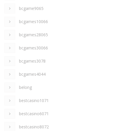
bcgame9065
bcgames10066
bcgames28065
bcgames30066
bcgames3078
bcgames4044
belong
bestcasino1071
bestcasino6071
bestcasino8072