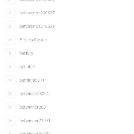
betcasinos200627
betcasinos210629
Betero Casino
betfury
betlabel
betninja5071
betwinne23061
betwinner2031
betwinner21071
betwinner22072