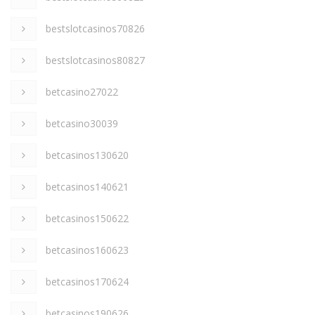
bestslotcasinos70826
bestslotcasinos80827
betcasino27022
betcasino30039
betcasinos130620
betcasinos140621
betcasinos150622
betcasinos160623
betcasinos170624
betcasinos190626