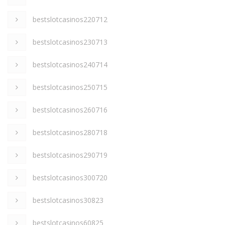
bestslotcasinos220712
bestslotcasinos230713
bestslotcasinos240714
bestslotcasinos250715
bestslotcasinos260716
bestslotcasinos280718
bestslotcasinos290719
bestslotcasinos300720
bestslotcasinos30823
bestslotcasinos60825