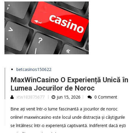
betcasinos150622
MaxWinCasino O Experiență Unică în
Lumea Jocurilor de Noroc
xtw183875677
jun 15, 2026
0 Comment
Bine ați venit într-o lume fascinantă a jocurilor de noroc
online! maxwincasino este locul unde distracția și câștigurile
se întâlnesc într-o experiență captivantă. Indiferent dacă ești