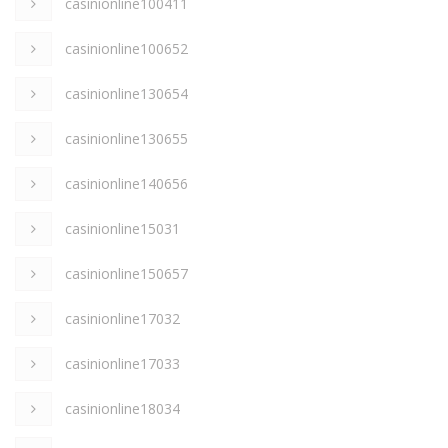
casinionline100411
casinionline100652
casinionline130654
casinionline130655
casinionline140656
casinionline15031
casinionline150657
casinionline17032
casinionline17033
casinionline18034