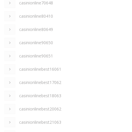
casinionline70648
casinionline80410
casinionline80649
casinionline90650
casinionline90651
casinionlinebest16061
casinionlinebest17062
casinionlinebest18063
casinionlinebest20062
casinionlinebest21063