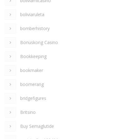
boliviamicasino
boliviaruleta
bomberhistory
Bonuskong Casino
Bookkeeping
bookmaker
boomerang
bridgefigures
Britsino
Buy Semaglutide