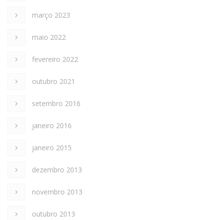
março 2023
maio 2022
fevereiro 2022
outubro 2021
setembro 2016
janeiro 2016
janeiro 2015
dezembro 2013
novembro 2013
outubro 2013