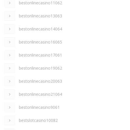
bestonlinecasino11062
bestonlinecasino13063
bestonlinecasino14064
bestonlinecasino16065
bestonlinecasino17061
bestonlinecasino19062
bestonlinecasino20063
bestonlinecasino21064
bestonlinecasino9061
bestslotcasino10082