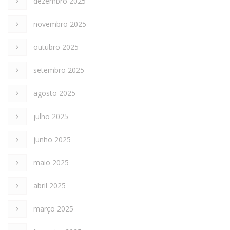
dezembro 2025
novembro 2025
outubro 2025
setembro 2025
agosto 2025
julho 2025
junho 2025
maio 2025
abril 2025
março 2025