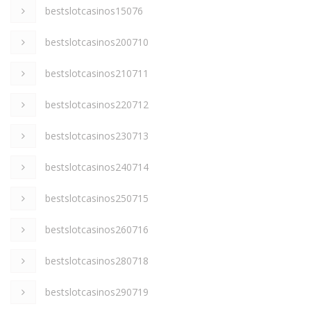
bestslotcasinos15076
bestslotcasinos200710
bestslotcasinos210711
bestslotcasinos220712
bestslotcasinos230713
bestslotcasinos240714
bestslotcasinos250715
bestslotcasinos260716
bestslotcasinos280718
bestslotcasinos290719