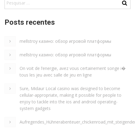
Posts recentes
mellstroy казино: обзор игровой платформы
mellstroy казино: обзор игровой платформы
On voit de l’energie, avez vous certainement songe i�
tous les jeu avec salle de jeu en ligne
Sure, Midaur Local casino was designed to become
cellular-appropriate, making it possible for people to
enjoy to tackle into the ios and android operating-
system gadgets
Aufregendes_Hühnerabenteuer_chickenroad_mit_steigende