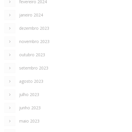
fevereiro 2024
janeiro 2024
dezembro 2023
novembro 2023
outubro 2023
setembro 2023
agosto 2023
julho 2023
junho 2023
maio 2023