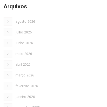
Arquivos
agosto 2026
julho 2026
junho 2026
maio 2026
abril 2026
março 2026
fevereiro 2026
janeiro 2026