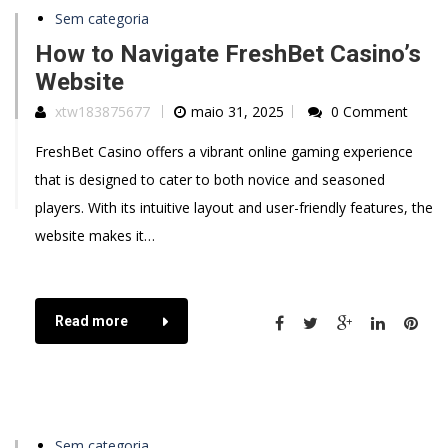
Sem categoria
How to Navigate FreshBet Casino’s
Website
xtw183875677
maio 31, 2025
0 Comment
FreshBet Casino offers a vibrant online gaming experience
that is designed to cater to both novice and seasoned
players. With its intuitive layout and user-friendly features, the
website makes it…
Read more
Sem categoria