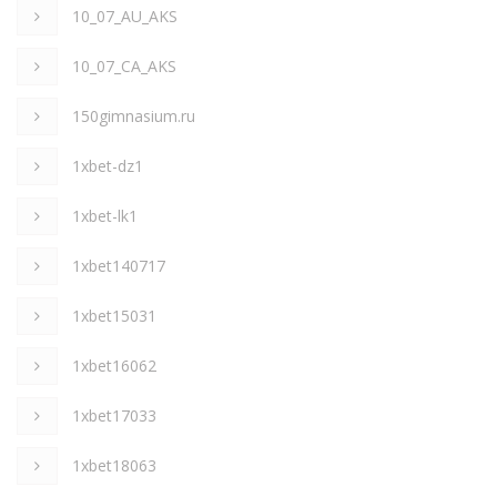
10_07_AU_AKS
10_07_CA_AKS
150gimnasium.ru
1xbet-dz1
1xbet-lk1
1xbet140717
1xbet15031
1xbet16062
1xbet17033
1xbet18063