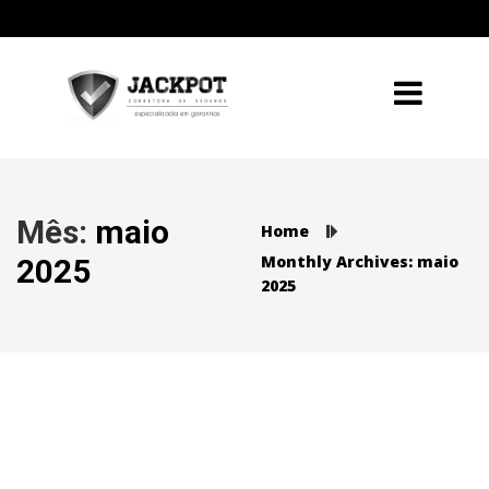
Mês:
maio
Home
Monthly Archives: maio
2025
2025