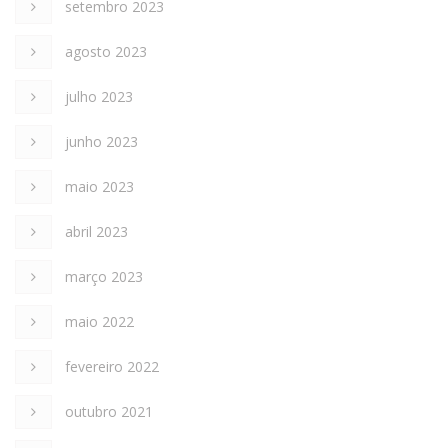
setembro 2023
agosto 2023
julho 2023
junho 2023
maio 2023
abril 2023
março 2023
maio 2022
fevereiro 2022
outubro 2021