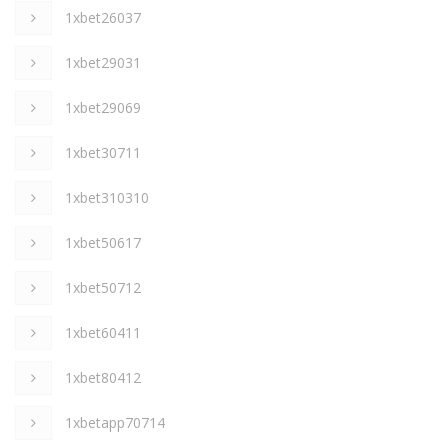
1xbet26037
1xbet29031
1xbet29069
1xbet30711
1xbet310310
1xbet50617
1xbet50712
1xbet60411
1xbet80412
1xbetapp70714