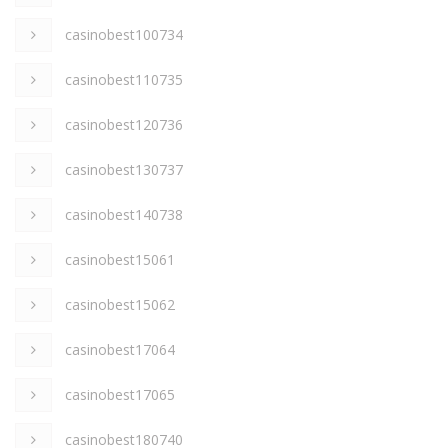
casinobest100734
casinobest110735
casinobest120736
casinobest130737
casinobest140738
casinobest15061
casinobest15062
casinobest17064
casinobest17065
casinobest180740