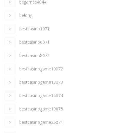
bcgames4044
belong
bestcasino1071
bestcasino6071
bestcasino8072
bestcasinogame10072
bestcasinogame13073
bestcasinogame16074
bestcasinogame19075
bestcasinogame25071