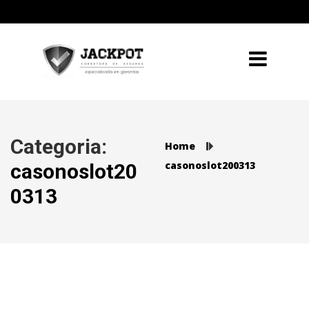
Categoria:
Home
casonoslot200313
casonoslot20
0313