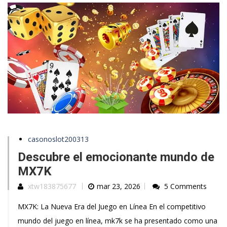
casonoslot200313
Descubre el emocionante mundo de
MX7K
xtw183875677
mar 23, 2026
5 Comments
MX7K: La Nueva Era del Juego en Línea En el competitivo
mundo del juego en línea, mk7k se ha presentado como una