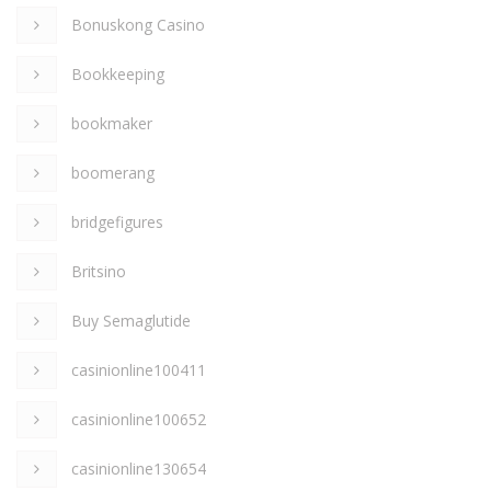
Bonuskong Casino
Bookkeeping
bookmaker
boomerang
bridgefigures
Britsino
Buy Semaglutide
casinionline100411
casinionline100652
casinionline130654