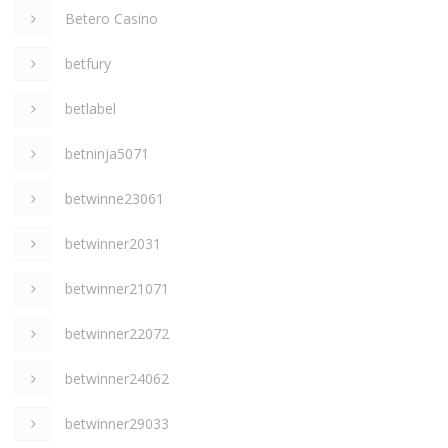
Betero Casino
betfury
betlabel
betninja5071
betwinne23061
betwinner2031
betwinner21071
betwinner22072
betwinner24062
betwinner29033