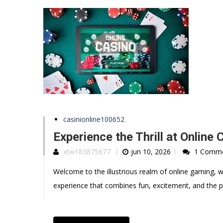
casinionline100652
Experience the Thrill at Onlin
xtw183875677
jun 10, 2026
1 Comm
Welcome to the illustrious realm of online gaming, w
experience that combines fun, excitement, and the p