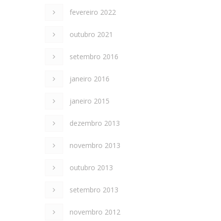
fevereiro 2022
outubro 2021
setembro 2016
janeiro 2016
janeiro 2015
dezembro 2013
novembro 2013
outubro 2013
setembro 2013
novembro 2012