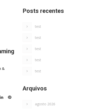
Posts recentes
test
test
test
aming
test
n &
test
Arquivos
agosto 2026