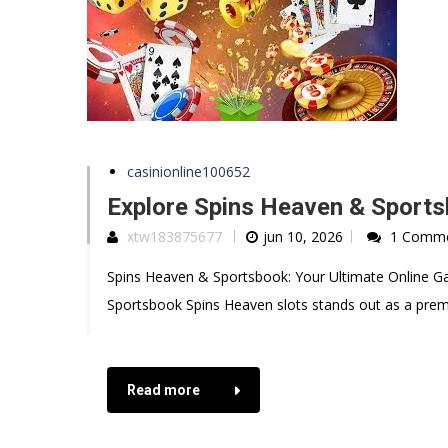
casinionline100652
Explore Spins Heaven & Sport
xtw183875677
jun 10, 2026
1 Comm
Spins Heaven & Sportsbook: Your Ultimate Online Ga
Sportsbook Spins Heaven slots stands out as a prem
Read more