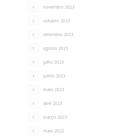
novembro 2023
outubro 2023
setembro 2023
agosto 2023
julho 2023
junho 2023
maio 2023
abril 2023
março 2023
maio 2022