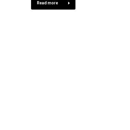
Read more