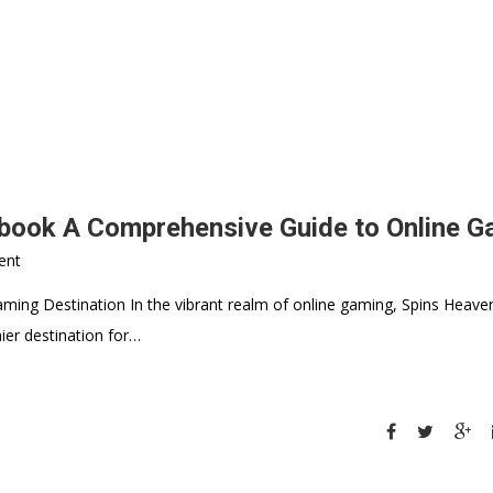
sbook A Comprehensive Guide to Online G
ent
ming Destination In the vibrant realm of online gaming, Spins Heave
ier destination for…