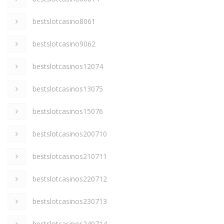
bestslotcasino8061
bestslotcasino9062
bestslotcasinos12074
bestslotcasinos13075
bestslotcasinos15076
bestslotcasinos200710
bestslotcasinos210711
bestslotcasinos220712
bestslotcasinos230713
bestslotcasinos240714