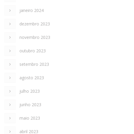
janeiro 2024
dezembro 2023
novembro 2023
outubro 2023
setembro 2023
agosto 2023
julho 2023
junho 2023
maio 2023
abril 2023