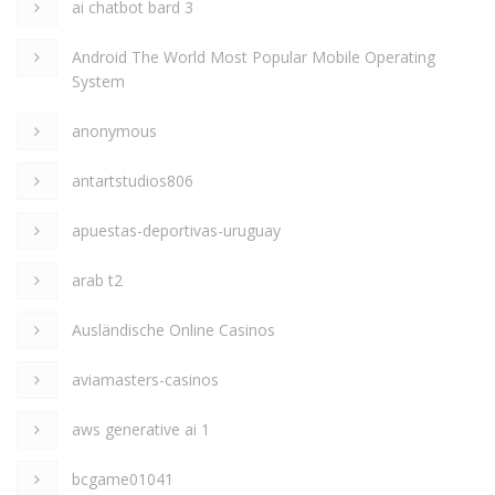
ai chatbot bard 3
Android The World Most Popular Mobile Operating
System
anonymous
antartstudios806
apuestas-deportivas-uruguay
arab t2
Ausländische Online Casinos
aviamasters-casinos
aws generative ai 1
bcgame01041