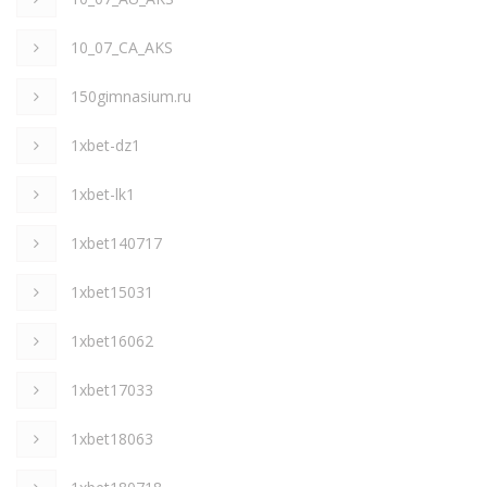
10_07_CA_AKS
150gimnasium.ru
1xbet-dz1
1xbet-lk1
1xbet140717
1xbet15031
1xbet16062
1xbet17033
1xbet18063