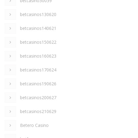
betcasino30039
betcasinos130620
betcasinos140621
betcasinos150622
betcasinos160623
betcasinos170624
betcasinos190626
betcasinos200627
betcasinos210629
Betero Casino