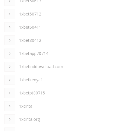
1xbet50617
1xbet50712
1xbet60411
1xbet80412
1xbetapp70714
1xbetinddownload.com
1xbetkenya1
1xbetpt80715
1xcinta
1xcinta.org