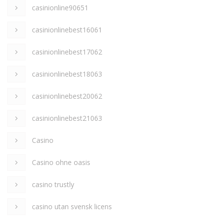
casinionline90651
casinionlinebest16061
casinionlinebest17062
casinionlinebest18063
casinionlinebest20062
casinionlinebest21063
Casino
Casino ohne oasis
casino trustly
casino utan svensk licens