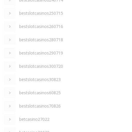
bestslotcasinos250715
bestslotcasinos260716
bestslotcasinos280718
bestslotcasinos290719
bestslotcasinos300720
bestslotcasinos30823
bestslotcasinos60825
bestslotcasinos70826
betcasino27022