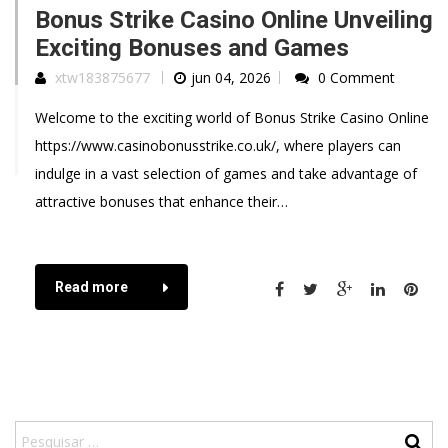
Bonus Strike Casino Online Unveiling
Exciting Bonuses and Games
xtw183875677
jun 04, 2026
0 Comment
Welcome to the exciting world of Bonus Strike Casino Online
https://www.casinobonusstrike.co.uk/, where players can
indulge in a vast selection of games and take advantage of
attractive bonuses that enhance their…
Read more