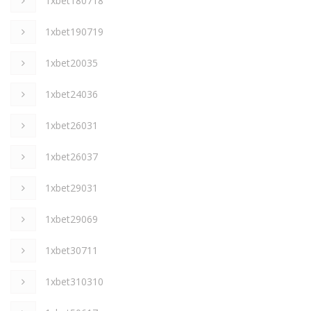
1xbet180718
1xbet190719
1xbet20035
1xbet24036
1xbet26031
1xbet26037
1xbet29031
1xbet29069
1xbet30711
1xbet310310