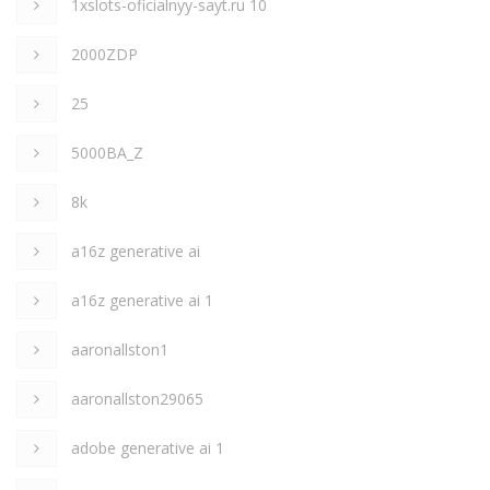
1xslots-oficialnyy-sayt.ru 10
2000ZDP
25
5000BA_Z
8k
a16z generative ai
a16z generative ai 1
aaronallston1
aaronallston29065
adobe generative ai 1