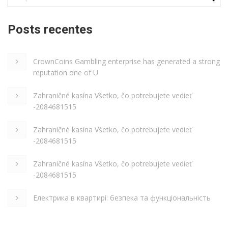
Posts recentes
CrownCoins Gambling enterprise has generated a strong
reputation one of U
Zahraničné kasína Všetko, čo potrebujete vedieť
-2084681515
Zahraničné kasína Všetko, čo potrebujete vedieť
-2084681515
Zahraničné kasína Všetko, čo potrebujete vedieť
-2084681515
Електрика в квартирі: безпека та функціональність