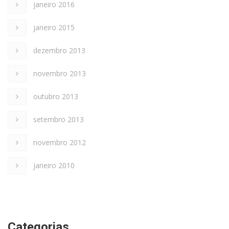
janeiro 2016
janeiro 2015
dezembro 2013
novembro 2013
outubro 2013
setembro 2013
novembro 2012
janeiro 2010
Categorias