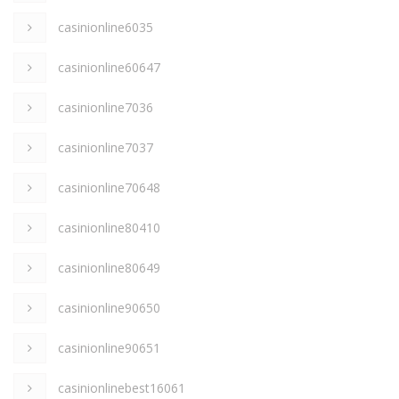
casinionline6035
casinionline60647
casinionline7036
casinionline7037
casinionline70648
casinionline80410
casinionline80649
casinionline90650
casinionline90651
casinionlinebest16061