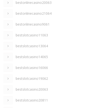
bestonlinecasino20063
bestonlinecasino21064
bestonlinecasino9061
bestslotcasino11063
bestslotcasino13064
bestslotcasino14065
bestslotcasino16066
bestslotcasino19062
bestslotcasino20063
bestslotcasino20811