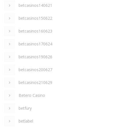
betcasinos140621
betcasinos150622
betcasinos160623
betcasinos170624
betcasinos190626
betcasinos200627
betcasinos210629
Betero Casino
betfury
betlabel