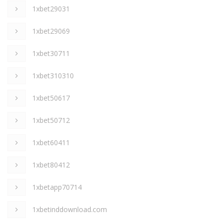
1xbet29031
1xbet29069
1xbet30711
1xbet310310
1xbet50617
1xbet50712
1xbet60411
1xbet80412
1xbetapp70714
1xbetinddownload.com