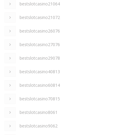
bestslotcasino21064
bestslotcasino21072
bestslotcasino26076
bestslotcasino27076
bestslotcasino29078
bestslotcasino40813
bestslotcasino60814
bestslotcasino70815
bestslotcasino8061
bestslotcasino9062