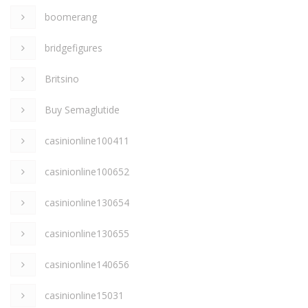
boomerang
bridgefigures
Britsino
Buy Semaglutide
casinionline100411
casinionline100652
casinionline130654
casinionline130655
casinionline140656
casinionline15031