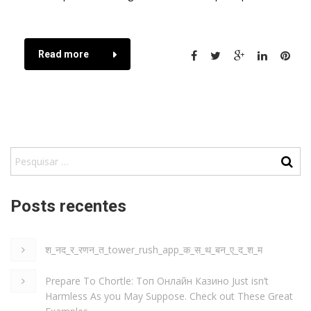
Read more
Posts recentes
श_नद_र_रणन_त_tower_rush_app_क_स_थ_बन_ए_द_श_म
Prepare To Chortle: Топ Онлайн Казино Just isn’t
Harmless As you May Suppose. Check out These Great