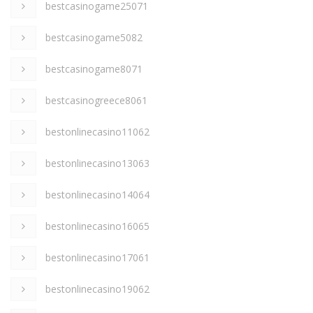
bestcasinogame25071
bestcasinogame5082
bestcasinogame8071
bestcasinogreece8061
bestonlinecasino11062
bestonlinecasino13063
bestonlinecasino14064
bestonlinecasino16065
bestonlinecasino17061
bestonlinecasino19062