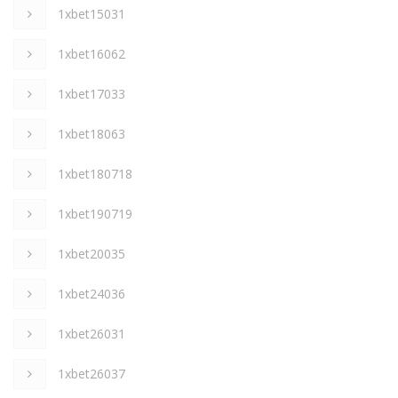
1xbet15031
1xbet16062
1xbet17033
1xbet18063
1xbet180718
1xbet190719
1xbet20035
1xbet24036
1xbet26031
1xbet26037