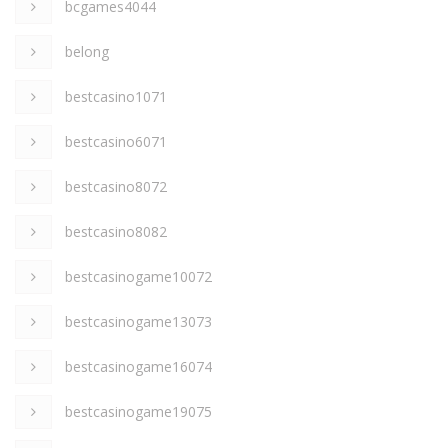
bcgames4044
belong
bestcasino1071
bestcasino6071
bestcasino8072
bestcasino8082
bestcasinogame10072
bestcasinogame13073
bestcasinogame16074
bestcasinogame19075