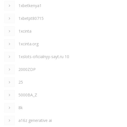
1xbetkenya1
1xbetpt80715
1xcinta
1xcinta.org
1xslots-oficialnyy-sayt.ru 10
2000ZDP
25
5000BA_Z
8k
a16z generative ai