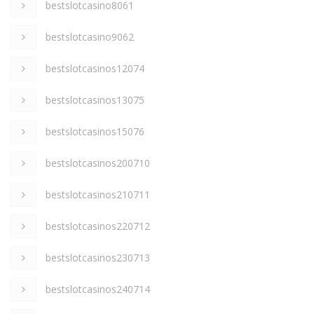
bestslotcasino8061
bestslotcasino9062
bestslotcasinos12074
bestslotcasinos13075
bestslotcasinos15076
bestslotcasinos200710
bestslotcasinos210711
bestslotcasinos220712
bestslotcasinos230713
bestslotcasinos240714