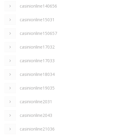
casinionline140656
casinionline15031
casinionline150657
casinionline17032
casinionline17033
casinionline18034
casinionline19035
casinionline2031
casinionline2043
casinionline21036