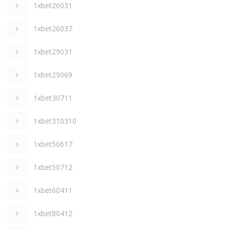
1xbet26031
1xbet26037
1xbet29031
1xbet29069
1xbet30711
1xbet310310
1xbet50617
1xbet50712
1xbet60411
1xbet80412