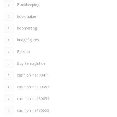
Bookkeeping
bookmaker
boomerang
bridgefigures
Britsino
Buy Semaglutide
casinionline100411
casinionline100652
casinionline130654
casinionline130655