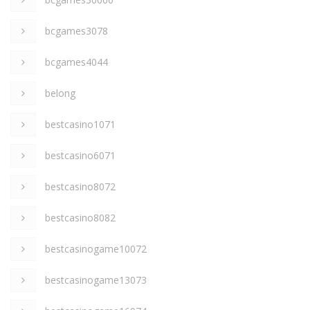
bcgames3078
bcgames4044
belong
bestcasino1071
bestcasino6071
bestcasino8072
bestcasino8082
bestcasinogame10072
bestcasinogame13073