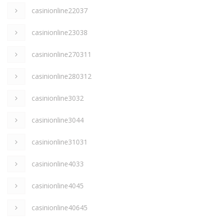
casinionline22037
casinionline23038
casinionline270311
casinionline280312
casinionline3032
casinionline3044
casinionline31031
casinionline4033
casinionline4045
casinionline40645