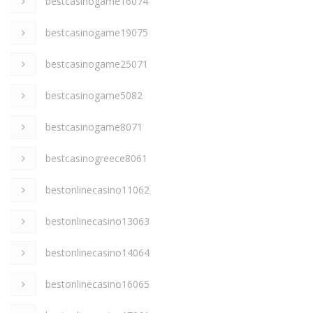
bestcasinogame16074
bestcasinogame19075
bestcasinogame25071
bestcasinogame5082
bestcasinogame8071
bestcasinogreece8061
bestonlinecasino11062
bestonlinecasino13063
bestonlinecasino14064
bestonlinecasino16065