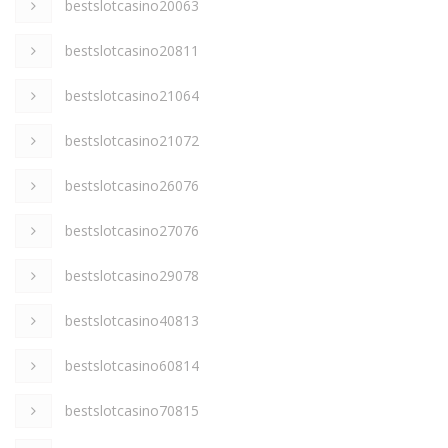
bestslotcasino20063
bestslotcasino20811
bestslotcasino21064
bestslotcasino21072
bestslotcasino26076
bestslotcasino27076
bestslotcasino29078
bestslotcasino40813
bestslotcasino60814
bestslotcasino70815