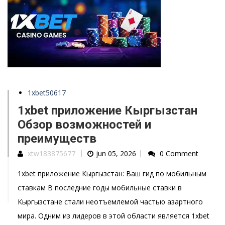
1xbet50617
1xbet приложение Кыргызстан
Обзор возможностей и
преимуществ
xtw183875677
jun 05, 2026
0 Comment
1xbet приложение Кыргызстан: Ваш гид по мобильным
ставкам В последние годы мобильные ставки в
Кыргызстане стали неотъемлемой частью азартного
мира. Одним из лидеров в этой области является 1xbet