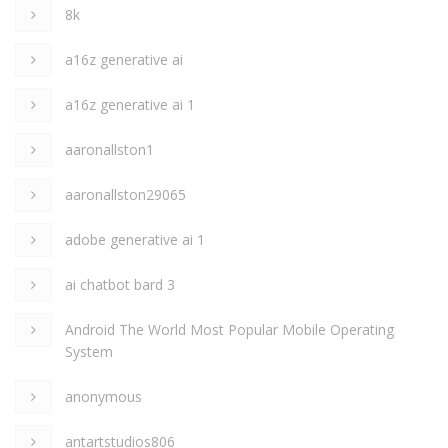
8k
a16z generative ai
a16z generative ai 1
aaronallston1
aaronallston29065
adobe generative ai 1
ai chatbot bard 3
Android The World Most Popular Mobile Operating
System
anonymous
antartstudios806