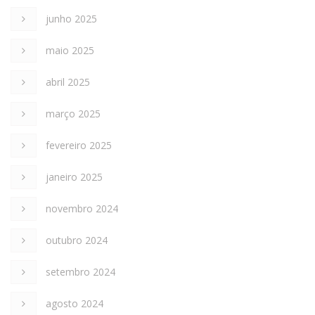
junho 2025
maio 2025
abril 2025
março 2025
fevereiro 2025
janeiro 2025
novembro 2024
outubro 2024
setembro 2024
agosto 2024