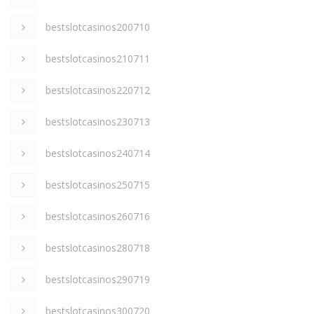
bestslotcasinos200710
bestslotcasinos210711
bestslotcasinos220712
bestslotcasinos230713
bestslotcasinos240714
bestslotcasinos250715
bestslotcasinos260716
bestslotcasinos280718
bestslotcasinos290719
bestslotcasinos300720