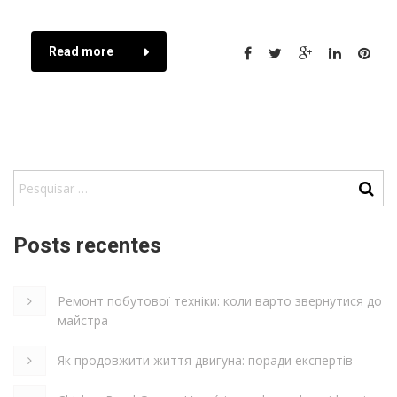
Read more
Posts recentes
Ремонт побутової техніки: коли варто звернутися до
майстра
Як продовжити життя двигуна: поради експертів