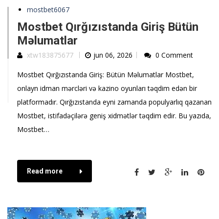
mostbet6067
Mostbet Qırğızıstanda Giriş Bütün
Məlumatlar
xtw183875677
jun 06, 2026
0 Comment
Mostbet Qırğızıstanda Giriş: Bütün Məlumatlar Mostbet,
onlayn idman mərcləri və kazino oyunları təqdim edən bir
platformadır. Qırğızıstanda eyni zamanda populyarlıq qazanan
Mostbet, istifadəçilərə geniş xidmətlər təqdim edir. Bu yazıda,
Mostbet…
Read more