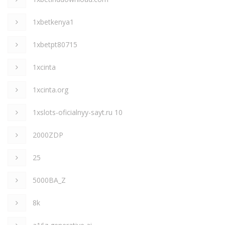
1xbetkenya1
1xbetpt80715
1xcinta
1xcinta.org
1xslots-oficialnyy-sayt.ru 10
2000ZDP
25
5000BA_Z
8k