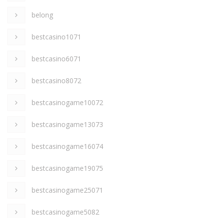
belong
bestcasino1071
bestcasino6071
bestcasino8072
bestcasinogame10072
bestcasinogame13073
bestcasinogame16074
bestcasinogame19075
bestcasinogame25071
bestcasinogame5082