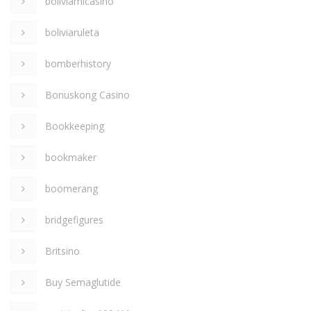
boliviamicasino
boliviaruleta
bomberhistory
Bonuskong Casino
Bookkeeping
bookmaker
boomerang
bridgefigures
Britsino
Buy Semaglutide