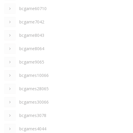
bcgame60710
bcgame7042
bcgame8043
bcgame8064
bcgame9065
bcgames10066
bcgames28065
bcgames30066
bcgames3078
bcgames4044