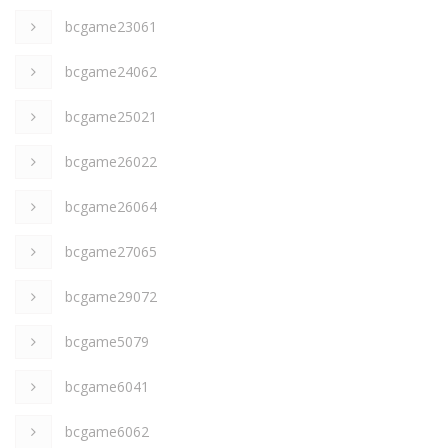
bcgame23061
bcgame24062
bcgame25021
bcgame26022
bcgame26064
bcgame27065
bcgame29072
bcgame5079
bcgame6041
bcgame6062