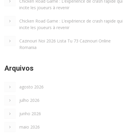
Chicken Road Game : L’expérience de crash rapide qui
incite les joueurs à revenir
Chicken Road Game : L’expérience de crash rapide qui
incite les joueurs à revenir
Cazinouri Noi 2026 Lista Tu 73 Cazinouri Online
Romania
Arquivos
agosto 2026
julho 2026
junho 2026
maio 2026