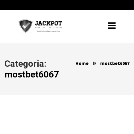
Categoria:
Home
mostbet6067
mostbet6067