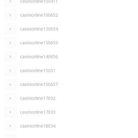
casinionline100411
casinionline100652
casinionline130654
casinionline130655
casinionline140656
casinionline15031
casinionline150657
casinionline17032
casinionline17033
casinionline18034