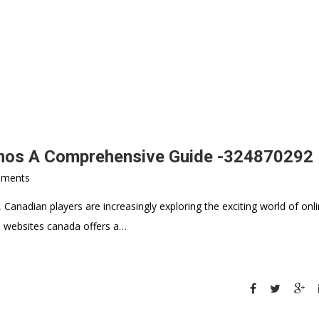
sinos A Comprehensive Guide -324870292
mments
, Canadian players are increasingly exploring the exciting world of onl
no websites canada offers a…