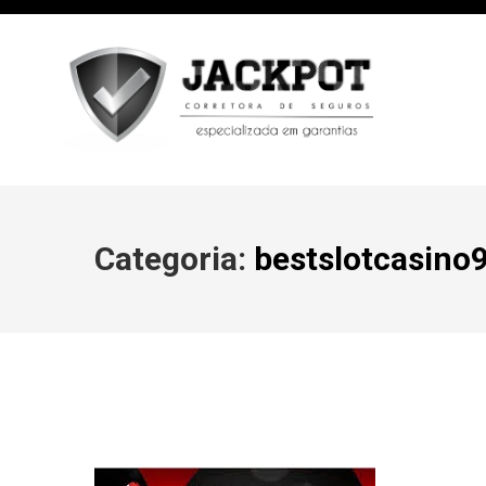
Categoria:
bestslotcasino