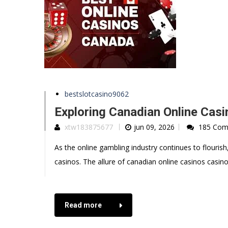
bestslotcasino9062
Exploring Canadian Online Ca
xtw183875677
jun 09, 2026
185 Co
As the online gambling industry continues to flourish
casinos. The allure of canadian online casinos casi
Read more