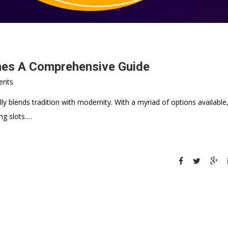
mes A Comprehensive Guide
ents
ly blends tradition with modernity. With a myriad of options available
ng slots.…