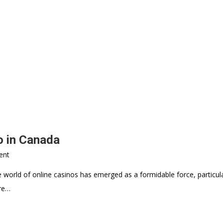
o in Canada
ent
world of online casinos has emerged as a formidable force, particular
are…