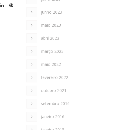
junho 2023
maio 2023
abril 2023
março 2023
maio 2022
fevereiro 2022
outubro 2021
setembro 2016
janeiro 2016
janeiro 2015