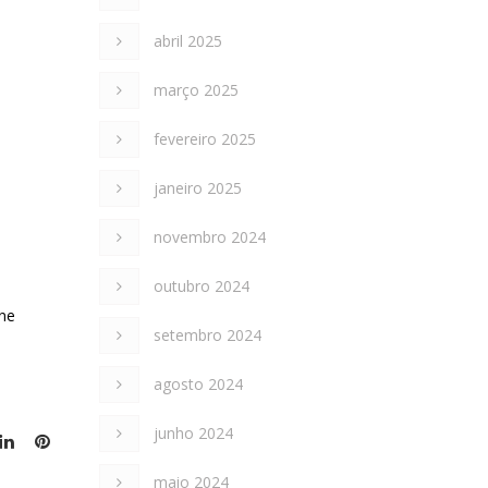
abril 2025
março 2025
fevereiro 2025
janeiro 2025
novembro 2024
outubro 2024
ine
setembro 2024
agosto 2024
junho 2024
maio 2024