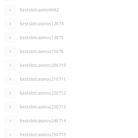
bestslotcasino9062
bestslotcasinos12074
bestslotcasinos13075
bestslotcasinos15076
bestslotcasinos200710
bestslotcasinos210711
bestslotcasinos220712
bestslotcasinos230713
bestslotcasinos240714
bestslotcasinos250715