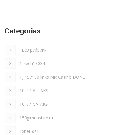
Categorias
! Без рубрики
1-xbeti18034
1) 157190 links Mix Casino DONE
10_07_AU_AKS
10_07_CA_AKS
150gimnasium.ru
1xbet-dz1