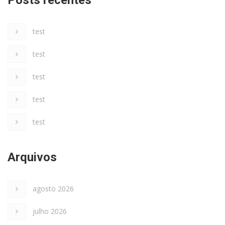
Posts recentes
test
test
test
test
test
Arquivos
agosto 2026
julho 2026