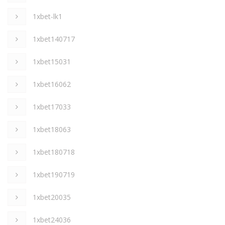
1xbet-lk1
1xbet140717
1xbet15031
1xbet16062
1xbet17033
1xbet18063
1xbet180718
1xbet190719
1xbet20035
1xbet24036