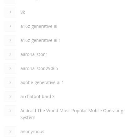
8k
a16z generative ai
a16z generative ai 1
aaronallston1
aaronallston29065
adobe generative ai 1
ai chatbot bard 3
Android The World Most Popular Mobile Operating
System
anonymous