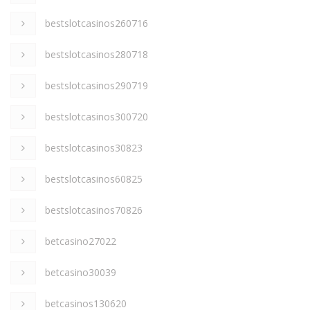
bestslotcasinos260716
bestslotcasinos280718
bestslotcasinos290719
bestslotcasinos300720
bestslotcasinos30823
bestslotcasinos60825
bestslotcasinos70826
betcasino27022
betcasino30039
betcasinos130620