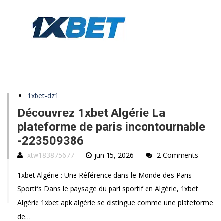
1xbet-dz1
Découvrez 1xbet Algérie La
plateforme de paris incontournable
-223509386
xtw183875677
jun 15, 2026
2 Comments
1xbet Algérie : Une Référence dans le Monde des Paris
Sportifs Dans le paysage du pari sportif en Algérie, 1xbet
Algérie 1xbet apk algérie se distingue comme une plateforme
de…