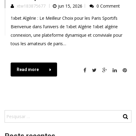
xtw183875677
jun 15, 2026
0 Comment
1xbet Algérie : Le Meilleur Choix pour les Paris Sportifs
Bienvenue dans l’univers de 1xbet Algérie 1xbet algérie
connexion, une plateforme dynamique et conviviale pour
tous les amateurs de paris…
Read more