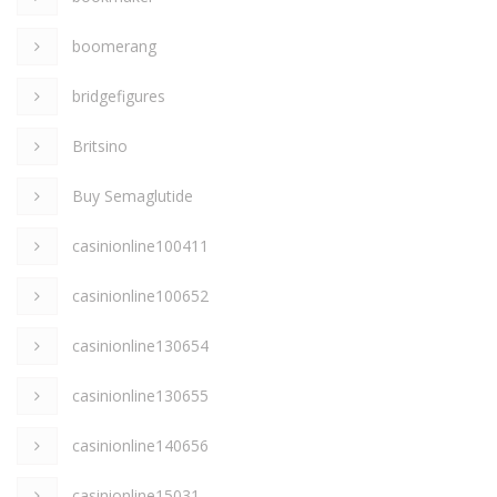
boomerang
bridgefigures
Britsino
Buy Semaglutide
casinionline100411
casinionline100652
casinionline130654
casinionline130655
casinionline140656
casinionline15031