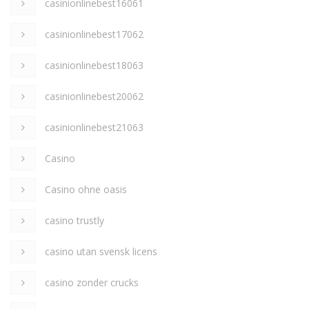
casinionlinebest16061
casinionlinebest17062
casinionlinebest18063
casinionlinebest20062
casinionlinebest21063
Casino
Casino ohne oasis
casino trustly
casino utan svensk licens
casino zonder crucks