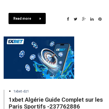
Read more
1xbet-dz1
1xbet Algérie Guide Complet sur les
Paris Sportifs -237762886