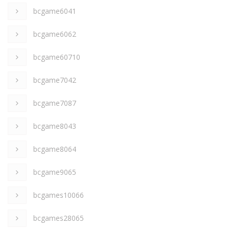
bcgame6041
bcgame6062
bcgame60710
bcgame7042
bcgame7087
bcgame8043
bcgame8064
bcgame9065
bcgames10066
bcgames28065