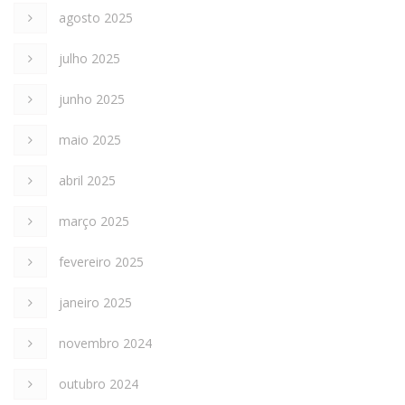
agosto 2025
julho 2025
junho 2025
maio 2025
abril 2025
março 2025
fevereiro 2025
janeiro 2025
novembro 2024
outubro 2024