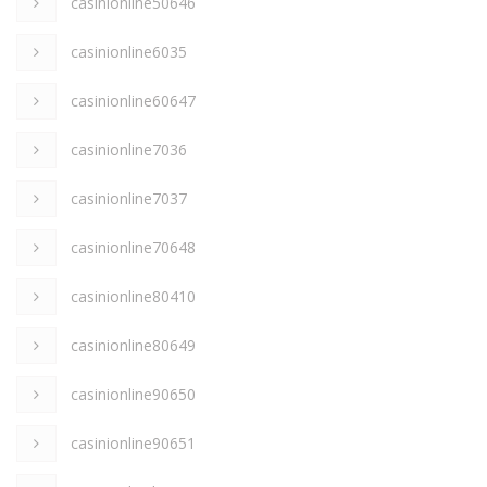
casinionline50646
casinionline6035
casinionline60647
casinionline7036
casinionline7037
casinionline70648
casinionline80410
casinionline80649
casinionline90650
casinionline90651