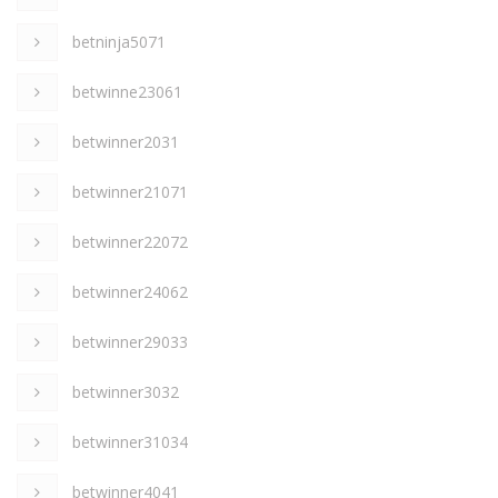
betninja5071
betwinne23061
betwinner2031
betwinner21071
betwinner22072
betwinner24062
betwinner29033
betwinner3032
betwinner31034
betwinner4041