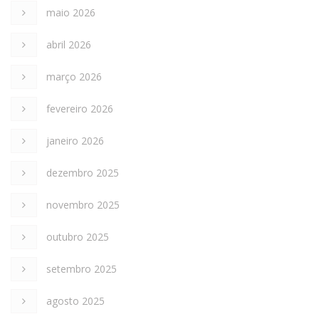
maio 2026
abril 2026
março 2026
fevereiro 2026
janeiro 2026
dezembro 2025
novembro 2025
outubro 2025
setembro 2025
agosto 2025