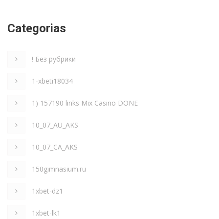
Categorias
! Без рубрики
1-xbeti18034
1) 157190 links Mix Casino DONE
10_07_AU_AKS
10_07_CA_AKS
150gimnasium.ru
1xbet-dz1
1xbet-lk1