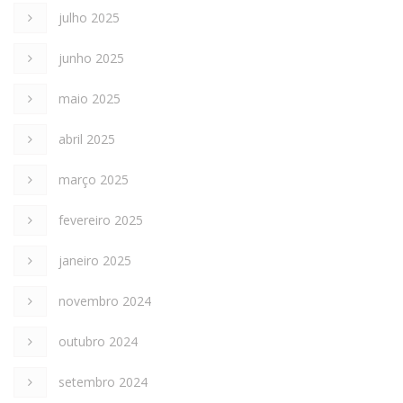
julho 2025
junho 2025
maio 2025
abril 2025
março 2025
fevereiro 2025
janeiro 2025
novembro 2024
outubro 2024
setembro 2024