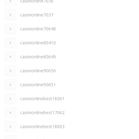
casinionline7036
casinionline7037
casinionline70648
casinionline80410
casinionline80649
casinionline90650
casinionline90651
casinionlinebest16061
casinionlinebest17062
casinionlinebest18063