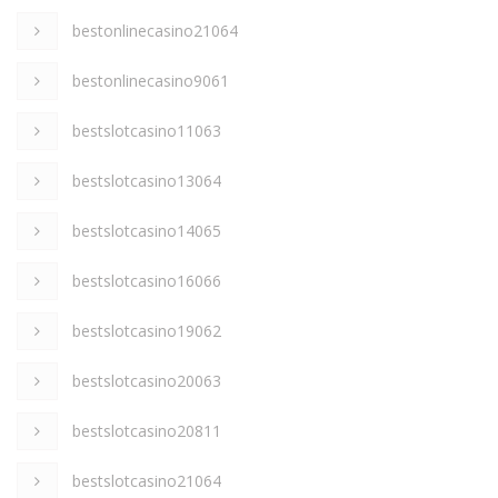
bestonlinecasino21064
bestonlinecasino9061
bestslotcasino11063
bestslotcasino13064
bestslotcasino14065
bestslotcasino16066
bestslotcasino19062
bestslotcasino20063
bestslotcasino20811
bestslotcasino21064