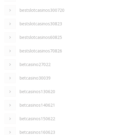
bestslotcasinos300720
bestslotcasinos30823
bestslotcasinos60825
bestslotcasinos70826
betcasino27022
betcasino30039
betcasinos130620
betcasinos140621
betcasinos150622
betcasinos160623