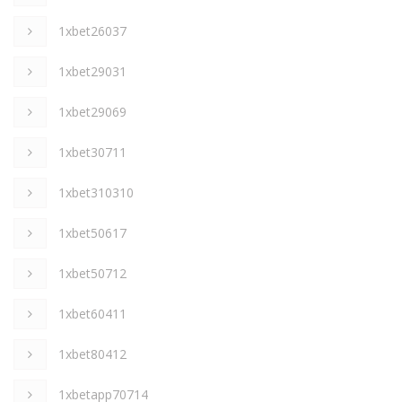
1xbet26037
1xbet29031
1xbet29069
1xbet30711
1xbet310310
1xbet50617
1xbet50712
1xbet60411
1xbet80412
1xbetapp70714