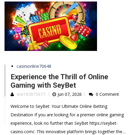
casinionline70648
Experience the Thrill of Online
Gaming with SeyBet
xtw183875677
jun 07, 2026
0 Comment
Welcome to SeyBet: Your Ultimate Online Betting
Destination If you are looking for a premier online gaming
experience, look no further than SeyBet https://seybet-
casino.com/. This innovative platform brings together the…