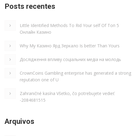
Posts recentes
Little Identified Methods To Rid Your self Of Топ 5
Онлайн Казино
Why My Казино Ярд Зеркало Is better Than Yours
Дослідження впливу соціальних медіа на молодь
CrownCoins Gambling enterprise has generated a strong
reputation one of U
Zahraničné kasína Všetko, čo potrebujete vedieť
-2084681515
Arquivos