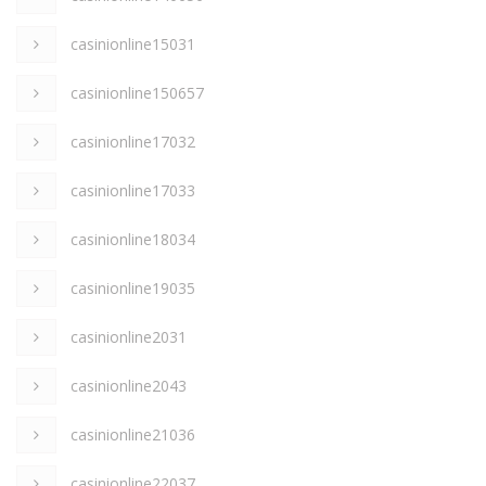
casinionline15031
casinionline150657
casinionline17032
casinionline17033
casinionline18034
casinionline19035
casinionline2031
casinionline2043
casinionline21036
casinionline22037