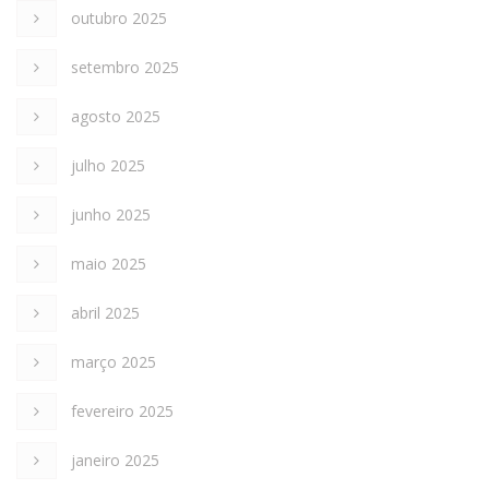
outubro 2025
setembro 2025
agosto 2025
julho 2025
junho 2025
maio 2025
abril 2025
março 2025
fevereiro 2025
janeiro 2025