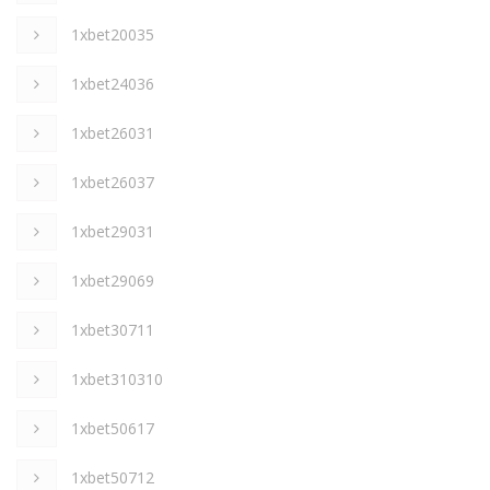
1xbet20035
1xbet24036
1xbet26031
1xbet26037
1xbet29031
1xbet29069
1xbet30711
1xbet310310
1xbet50617
1xbet50712