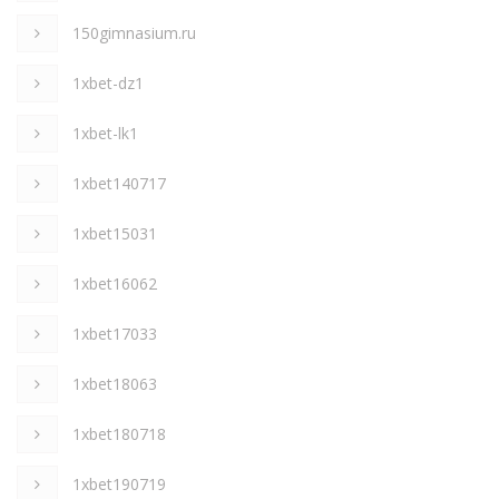
150gimnasium.ru
1xbet-dz1
1xbet-lk1
1xbet140717
1xbet15031
1xbet16062
1xbet17033
1xbet18063
1xbet180718
1xbet190719