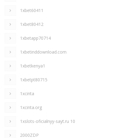
1xbet60411
1xbet80412
1xbetapp70714
1xbetinddownload.com
1xbetkenya1
1xbetpt80715
1xcinta
1xcinta.org
1xslots-oficialnyy-sayt.ru 10
2000ZDP