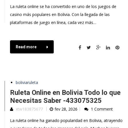
La ruleta online se ha convertido en uno de los juegos de
casino más populares en Bolivia. Con la llegada de las
plataformas de juego en línea, cada vez más…
Read more
boliviaruleta
Ruleta Online en Bolivia Todo lo que
Necesitas Saber -433075325
xtw183875677
fev 28, 2026
1 Comment
La ruleta online ha ganado popularidad en Bolivia, atrayendo