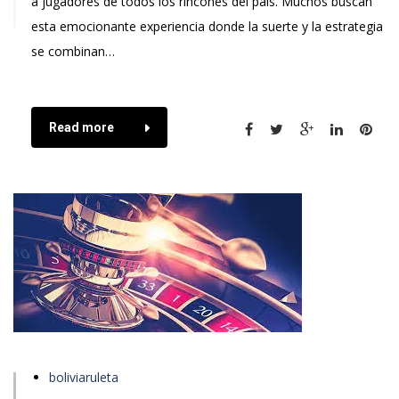
a jugadores de todos los rincones del país. Muchos buscan
esta emocionante experiencia donde la suerte y la estrategia
se combinan…
Read more
boliviaruleta