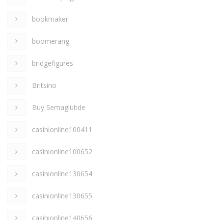
bookmaker
boomerang
bridgefigures
Britsino
Buy Semaglutide
casinionline100411
casinionline100652
casinionline130654
casinionline130655
casinionline140656