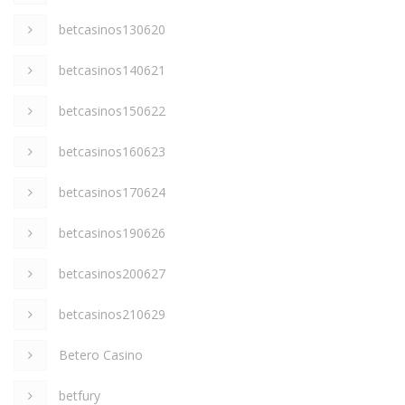
betcasinos130620
betcasinos140621
betcasinos150622
betcasinos160623
betcasinos170624
betcasinos190626
betcasinos200627
betcasinos210629
Betero Casino
betfury