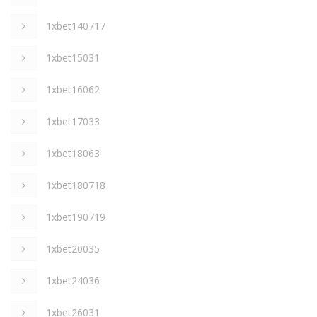
1xbet140717
1xbet15031
1xbet16062
1xbet17033
1xbet18063
1xbet180718
1xbet190719
1xbet20035
1xbet24036
1xbet26031