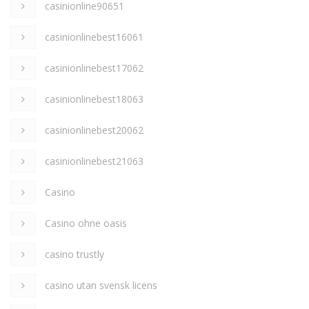
casinionline90651
casinionlinebest16061
casinionlinebest17062
casinionlinebest18063
casinionlinebest20062
casinionlinebest21063
Casino
Casino ohne oasis
casino trustly
casino utan svensk licens