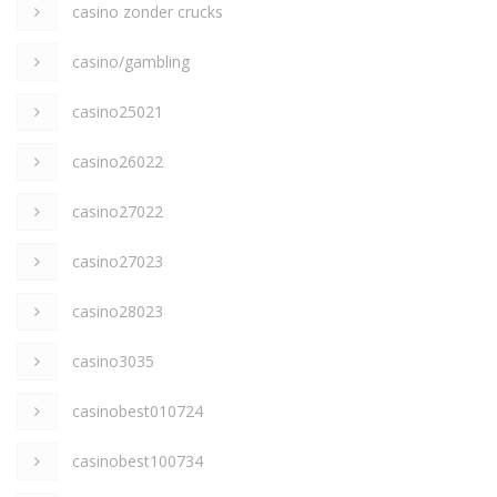
casino zonder crucks
casino/gambling
casino25021
casino26022
casino27022
casino27023
casino28023
casino3035
casinobest010724
casinobest100734