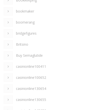
Bookkeeping
bookmaker
boomerang
bridgefigures
Britsino
Buy Semaglutide
casinionline100411
casinionline100652
casinionline130654
casinionline130655