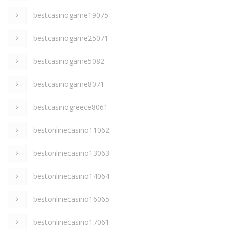
bestcasinogame19075
bestcasinogame25071
bestcasinogame5082
bestcasinogame8071
bestcasinogreece8061
bestonlinecasino11062
bestonlinecasino13063
bestonlinecasino14064
bestonlinecasino16065
bestonlinecasino17061