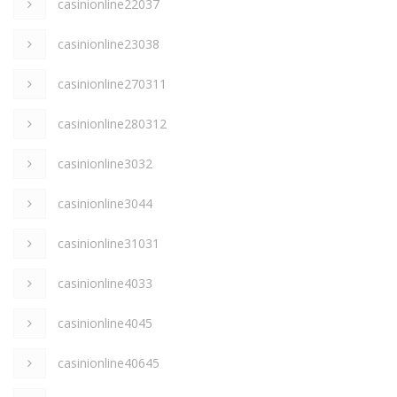
casinionline22037
casinionline23038
casinionline270311
casinionline280312
casinionline3032
casinionline3044
casinionline31031
casinionline4033
casinionline4045
casinionline40645