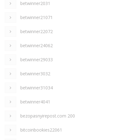
betwinner2031
betwinner21071
betwinner22072
betwinner24062
betwinner29033
betwinner3032
betwinner31034
betwinner4041
bezopasnyirepost.com 200
bitcoinbookies22061