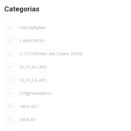
Categorias
! Без рубрики
1-xbeti18034
1) 157190 links Mix Casino DONE
10_07_AU_AKS
10_07_CA_AKS
150gimnasium.ru
1xbet-dz1
1xbet-lk1