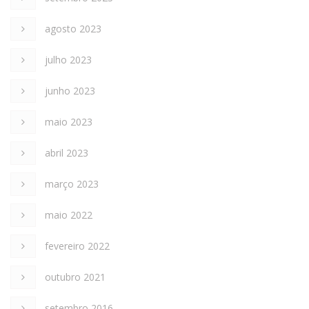
agosto 2023
julho 2023
junho 2023
maio 2023
abril 2023
março 2023
maio 2022
fevereiro 2022
outubro 2021
setembro 2016