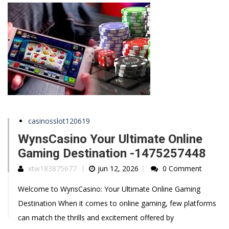
casinosslot120619
WynsCasino Your Ultimate Online
Gaming Destination -1475257448
xtw183875677
jun 12, 2026
0 Comment
Welcome to WynsCasino: Your Ultimate Online Gaming
Destination When it comes to online gaming, few platforms
can match the thrills and excitement offered by