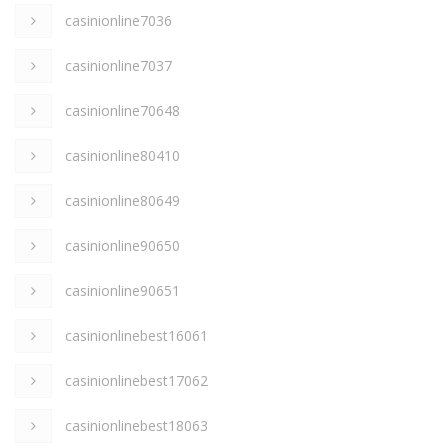
casinionline7036
casinionline7037
casinionline70648
casinionline80410
casinionline80649
casinionline90650
casinionline90651
casinionlinebest16061
casinionlinebest17062
casinionlinebest18063