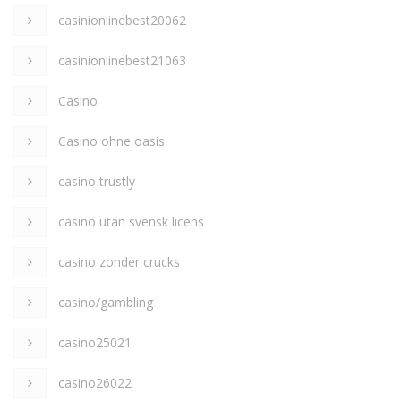
casinionlinebest20062
casinionlinebest21063
Casino
Casino ohne oasis
casino trustly
casino utan svensk licens
casino zonder crucks
casino/gambling
casino25021
casino26022