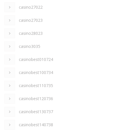
casino27022
casino27023
casino28023
casino3035
casinobest010724
casinobest100734
casinobest110735
casinobest120736
casinobest130737
casinobest140738