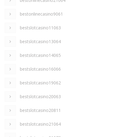
bestonlinecasino21064
bestonlinecasino9061
bestslotcasino11063
bestslotcasino13064
bestslotcasino14065
bestslotcasino16066
bestslotcasino19062
bestslotcasino20063
bestslotcasino20811
bestslotcasino21064