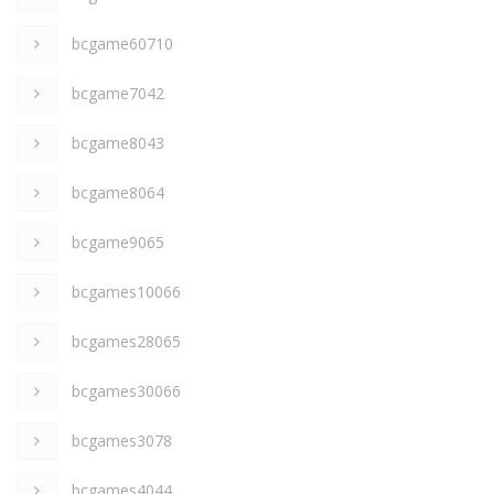
bcgame60710
bcgame7042
bcgame8043
bcgame8064
bcgame9065
bcgames10066
bcgames28065
bcgames30066
bcgames3078
bcgames4044