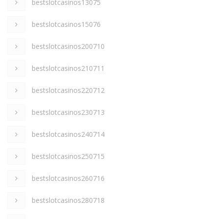
bestslotcasinos13075
bestslotcasinos15076
bestslotcasinos200710
bestslotcasinos210711
bestslotcasinos220712
bestslotcasinos230713
bestslotcasinos240714
bestslotcasinos250715
bestslotcasinos260716
bestslotcasinos280718