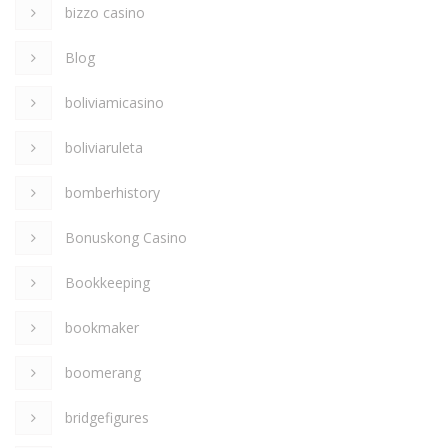
bizzo casino
Blog
boliviamicasino
boliviaruleta
bomberhistory
Bonuskong Casino
Bookkeeping
bookmaker
boomerang
bridgefigures