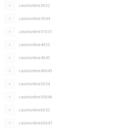
casinionline3032
casinionline3044
casinionline31031
casinionline4033
casinionline4045
casinionline40645
casinionline5034
casinionline50646
casinionline6035
casinionline60647