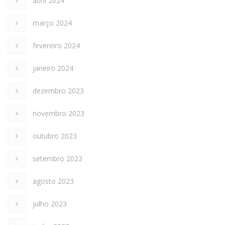
abril 2024
março 2024
fevereiro 2024
janeiro 2024
dezembro 2023
novembro 2023
outubro 2023
setembro 2023
agosto 2023
julho 2023