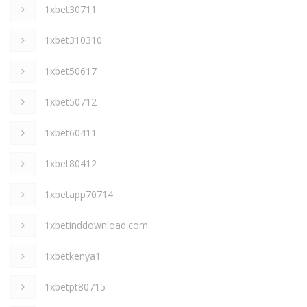
1xbet30711
1xbet310310
1xbet50617
1xbet50712
1xbet60411
1xbet80412
1xbetapp70714
1xbetinddownload.com
1xbetkenya1
1xbetpt80715