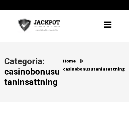
Categoria:
Home
casinobonusutaninsattning
casinobonusu
taninsattning