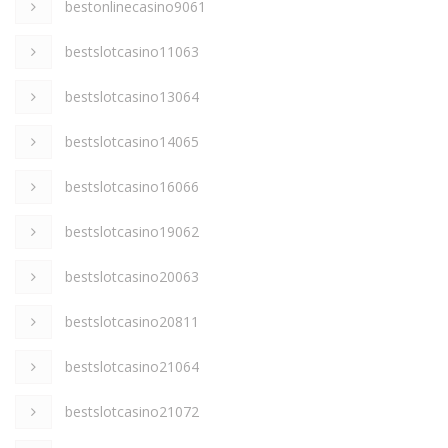
bestonlinecasino9061
bestslotcasino11063
bestslotcasino13064
bestslotcasino14065
bestslotcasino16066
bestslotcasino19062
bestslotcasino20063
bestslotcasino20811
bestslotcasino21064
bestslotcasino21072