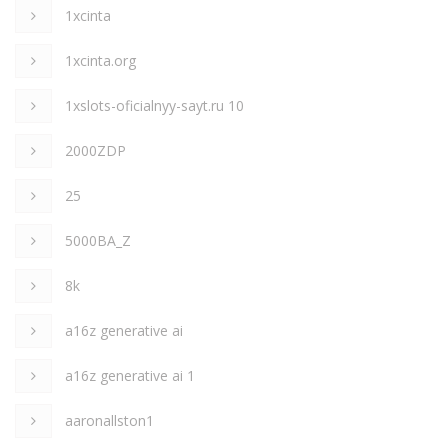
1xcinta
1xcinta.org
1xslots-oficialnyy-sayt.ru 10
2000ZDP
25
5000BA_Z
8k
a16z generative ai
a16z generative ai 1
aaronallston1