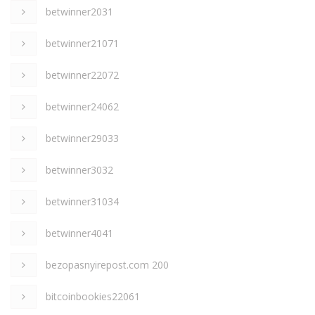
betwinner2031
betwinner21071
betwinner22072
betwinner24062
betwinner29033
betwinner3032
betwinner31034
betwinner4041
bezopasnyirepost.com 200
bitcoinbookies22061