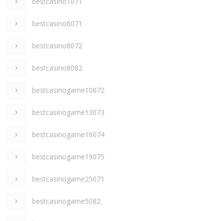
bestcasino1071
bestcasino6071
bestcasino8072
bestcasino8082
bestcasinogame10072
bestcasinogame13073
bestcasinogame16074
bestcasinogame19075
bestcasinogame25071
bestcasinogame5082