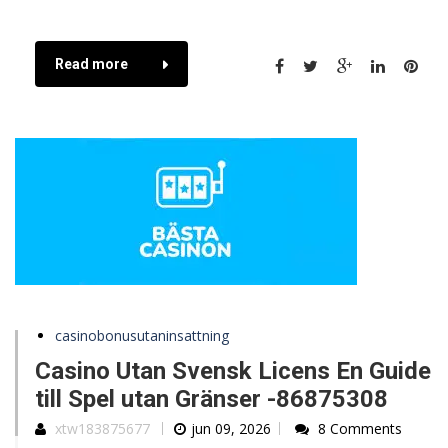
Read more
casinobonusutaninsattning
Casino Utan Svensk Licens En Guide
till Spel utan Gränser -86875308
xtw183875677
jun 09, 2026
8 Comments