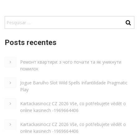
Posts recentes
Ремонт квартири: з чого почати та як уникнути
помилок
Jogue Barulho Slot Wild Spells Infantilidade Pragmatic
Play
Kartackasinocz CZ 2026 Vše, co potřebujete vědět o
online kasinech -1969664406
Kartackasinocz CZ 2026 Vše, co potřebujete vědět o
online kasinech -1969664406