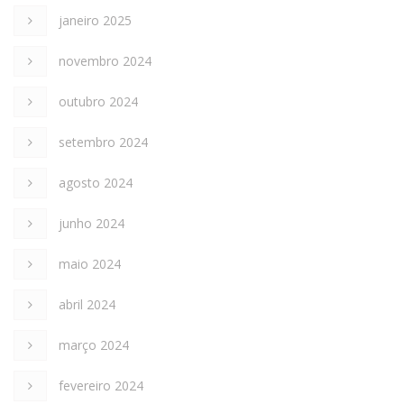
janeiro 2025
novembro 2024
outubro 2024
setembro 2024
agosto 2024
junho 2024
maio 2024
abril 2024
março 2024
fevereiro 2024