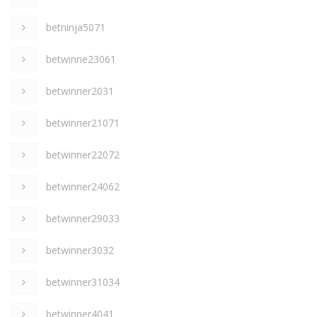
betninja5071
betwinne23061
betwinner2031
betwinner21071
betwinner22072
betwinner24062
betwinner29033
betwinner3032
betwinner31034
betwinner4041