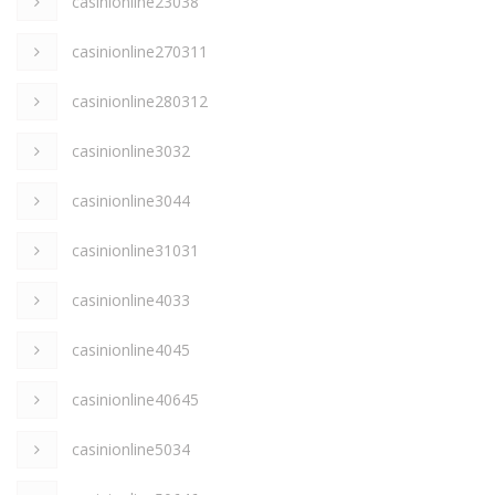
casinionline23038
casinionline270311
casinionline280312
casinionline3032
casinionline3044
casinionline31031
casinionline4033
casinionline4045
casinionline40645
casinionline5034