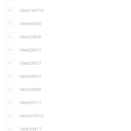
1xbet190719
1xbet20035
1xbet24036
1xbet26031
1xbet26037
1xbet29031
1xbet29069
1xbet30711
1xbet310310
1xbet50617