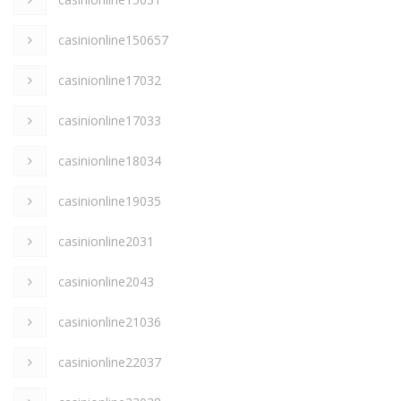
casinionline150657
casinionline17032
casinionline17033
casinionline18034
casinionline19035
casinionline2031
casinionline2043
casinionline21036
casinionline22037