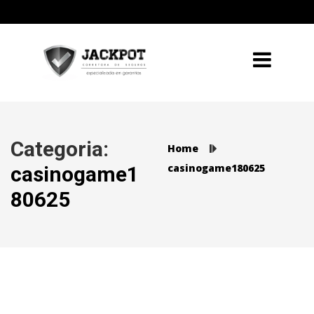
Categoria:
Home
casinogame180625
casinogame1
80625