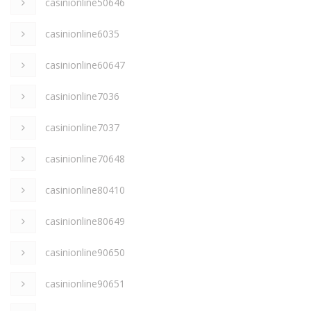
casinionline50646
casinionline6035
casinionline60647
casinionline7036
casinionline7037
casinionline70648
casinionline80410
casinionline80649
casinionline90650
casinionline90651