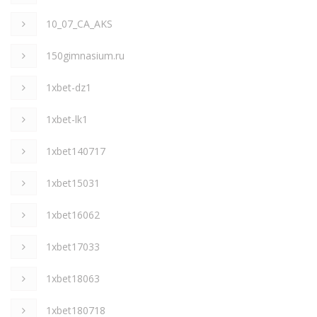
10_07_CA_AKS
150gimnasium.ru
1xbet-dz1
1xbet-lk1
1xbet140717
1xbet15031
1xbet16062
1xbet17033
1xbet18063
1xbet180718