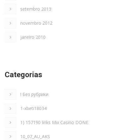
setembro 2013
novembro 2012
janeiro 2010
Categorias
! Без рубрики
1-xbeti18034
1) 157190 links Mix Casino DONE
10_07_AU_AKS