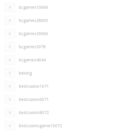
bcgames10066
bcgames28065
bcgames30066
bcgames3078
bcgames4044
belong
bestcasino1071
bestcasino6071
bestcasino8072
bestcasinogame10072