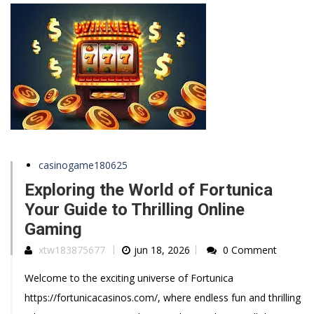
casinogame180625
Exploring the World of Fortunica
Your Guide to Thrilling Online
Gaming
xtw183875677
jun 18, 2026
0 Comment
Welcome to the exciting universe of Fortunica
https://fortunicacasinos.com/, where endless fun and thrilling