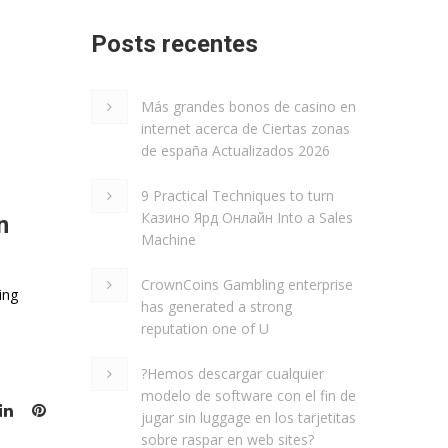
Posts recentes
Más grandes bonos de casino en
internet acerca de Ciertas zonas
de españa Actualizados 2026
9 Practical Techniques to turn
Казино Ярд Онлайн Into a Sales
n
Machine
CrownCoins Gambling enterprise
ing
has generated a strong
reputation one of U
?Hemos descargar cualquier
modelo de software con el fin de
jugar sin luggage en los tarjetitas
sobre raspar en web sites?