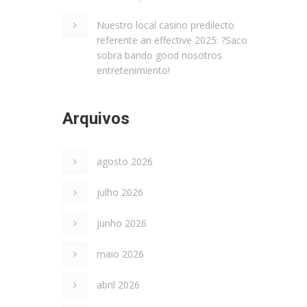
Nuestro local casino predilecto
referente an effective 2025: ?Saco
sobra bando good nosotros
entretenimiento!
Arquivos
agosto 2026
julho 2026
junho 2026
maio 2026
abril 2026