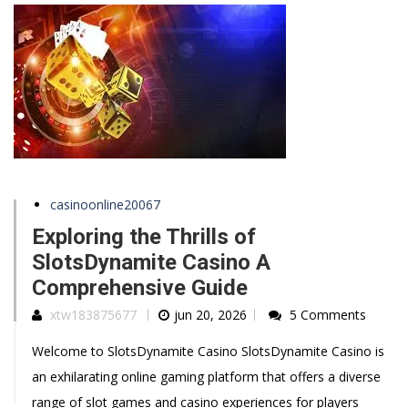
casinoonline20067
Exploring the Thrills of
SlotsDynamite Casino A
Comprehensive Guide
xtw183875677
jun 20, 2026
5 Comments
Welcome to SlotsDynamite Casino SlotsDynamite Casino is
an exhilarating online gaming platform that offers a diverse
range of slot games and casino experiences for players