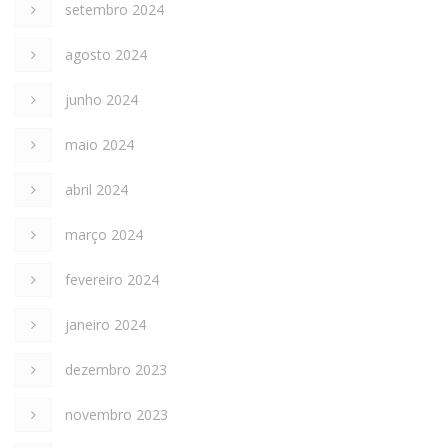
setembro 2024
agosto 2024
junho 2024
maio 2024
abril 2024
março 2024
fevereiro 2024
janeiro 2024
dezembro 2023
novembro 2023