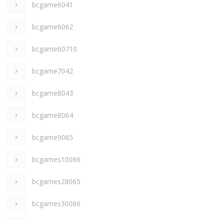
bcgame6041
bcgame6062
bcgame60710
bcgame7042
bcgame8043
bcgame8064
bcgame9065
bcgames10066
bcgames28065
bcgames30066