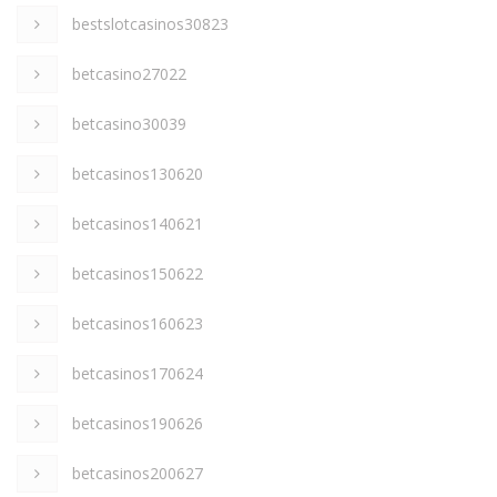
bestslotcasinos30823
betcasino27022
betcasino30039
betcasinos130620
betcasinos140621
betcasinos150622
betcasinos160623
betcasinos170624
betcasinos190626
betcasinos200627