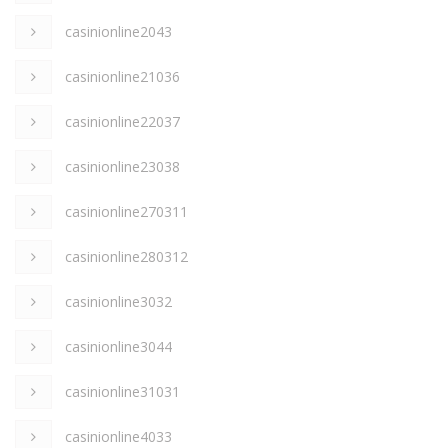
casinionline2043
casinionline21036
casinionline22037
casinionline23038
casinionline270311
casinionline280312
casinionline3032
casinionline3044
casinionline31031
casinionline4033