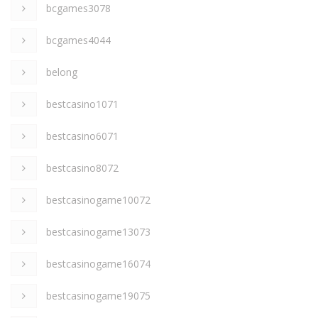
bcgames3078
bcgames4044
belong
bestcasino1071
bestcasino6071
bestcasino8072
bestcasinogame10072
bestcasinogame13073
bestcasinogame16074
bestcasinogame19075