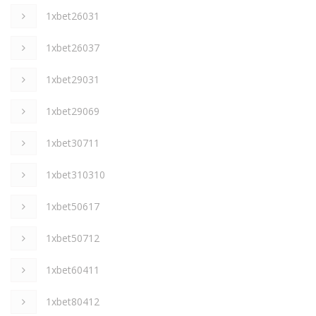
1xbet26031
1xbet26037
1xbet29031
1xbet29069
1xbet30711
1xbet310310
1xbet50617
1xbet50712
1xbet60411
1xbet80412