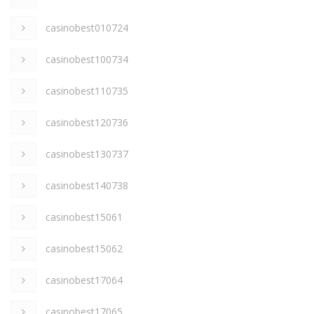
casinobest010724
casinobest100734
casinobest110735
casinobest120736
casinobest130737
casinobest140738
casinobest15061
casinobest15062
casinobest17064
casinobest17065