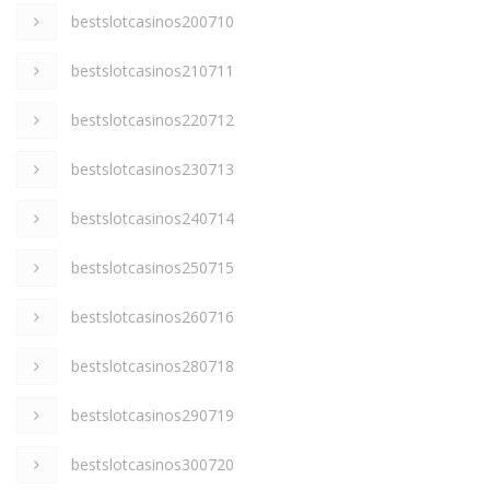
bestslotcasinos200710
bestslotcasinos210711
bestslotcasinos220712
bestslotcasinos230713
bestslotcasinos240714
bestslotcasinos250715
bestslotcasinos260716
bestslotcasinos280718
bestslotcasinos290719
bestslotcasinos300720