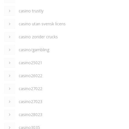
casino trustly
casino utan svensk licens
casino zonder crucks
casino/gambling
casino25021
casino26022
casino27022
casino27023
casino28023
casino3035