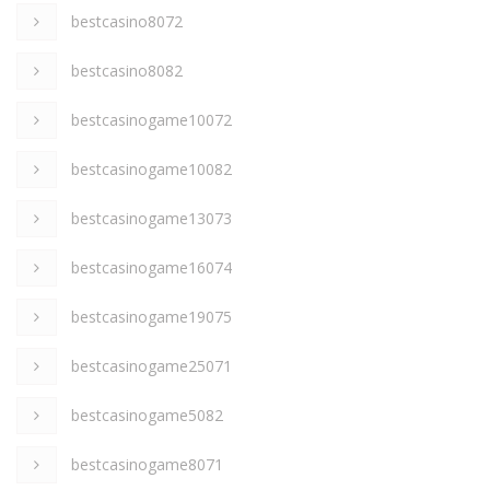
bestcasino8072
bestcasino8082
bestcasinogame10072
bestcasinogame10082
bestcasinogame13073
bestcasinogame16074
bestcasinogame19075
bestcasinogame25071
bestcasinogame5082
bestcasinogame8071