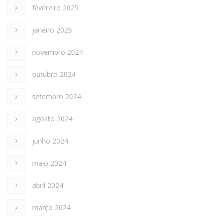
fevereiro 2025
janeiro 2025
novembro 2024
outubro 2024
setembro 2024
agosto 2024
junho 2024
maio 2024
abril 2024
março 2024