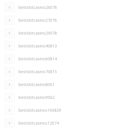
bestslotcasino26076
bestslotcasino27076
bestslotcasino29078
bestslotcasino40813
bestslotcasino60814
bestslotcasino70815
bestslotcasino8061
bestslotcasino9062
bestslotcasinos100829
bestslotcasinos12074