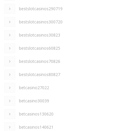
bestslotcasinos290719
bestslotcasinos300720
bestslotcasinos30823
bestslotcasinos60825
bestslotcasinos70826
bestslotcasinos80827
betcasino27022
betcasino30039
betcasinos130620
betcasinos140621