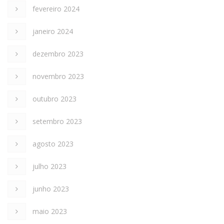
fevereiro 2024
janeiro 2024
dezembro 2023
novembro 2023
outubro 2023
setembro 2023
agosto 2023
julho 2023
junho 2023
maio 2023