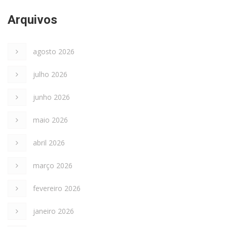
Arquivos
agosto 2026
julho 2026
junho 2026
maio 2026
abril 2026
março 2026
fevereiro 2026
janeiro 2026