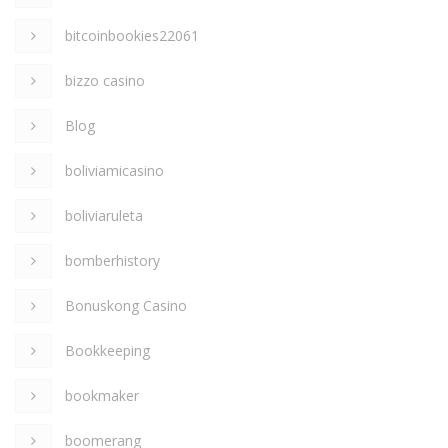
bitcoinbookies22061
bizzo casino
Blog
boliviamicasino
boliviaruleta
bomberhistory
Bonuskong Casino
Bookkeeping
bookmaker
boomerang