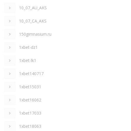
10_07_AU_AKS
10_07_CA_AKS
150gimnasium.ru
1xbet-dz1
1xbet-lk1
1xbet140717
1xbet15031
1xbet16062
1xbet17033
1xbet18063