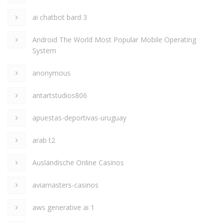
ai chatbot bard 3
Android The World Most Popular Mobile Operating
System
anonymous
antartstudios806
apuestas-deportivas-uruguay
arab t2
Ausländische Online Casinos
aviamasters-casinos
aws generative ai 1