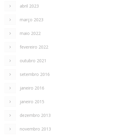
abril 2023
março 2023
maio 2022
fevereiro 2022
outubro 2021
setembro 2016
janeiro 2016
janeiro 2015
dezembro 2013
novembro 2013