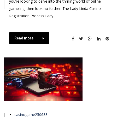
you’re looking to delve into the thrilling world of online
gambling, then look no further. The Lady Linda Casino
Registration Process Lady…
Read more
casinogame250633