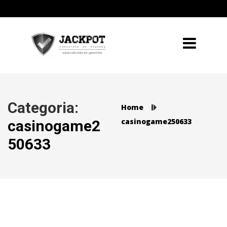
Categoria:
Home
casinogame250633
casinogame2
50633