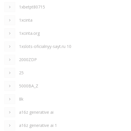
1xbetpt80715
1xcinta
1xcinta.org
1xslots-oficialnyy-sayt.ru 10
2000ZDP
25
5000BA_Z
8k
a16z generative ai
a16z generative ai 1