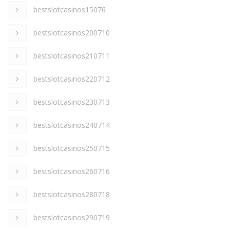
bestslotcasinos15076
bestslotcasinos200710
bestslotcasinos210711
bestslotcasinos220712
bestslotcasinos230713
bestslotcasinos240714
bestslotcasinos250715
bestslotcasinos260716
bestslotcasinos280718
bestslotcasinos290719