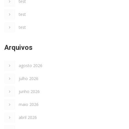
test
test
test
Arquivos
agosto 2026
julho 2026
junho 2026
maio 2026
abril 2026