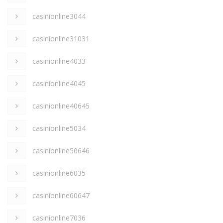
casinionline3044
casinionline31031
casinionline4033
casinionline4045
casinionline40645
casinionline5034
casinionline50646
casinionline6035
casinionline60647
casinionline7036