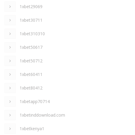
1xbet29069
1xbet30711
1xbet310310
1xbet50617
1xbet50712
1xbet60411
1xbet80412
1xbetapp70714
1xbetinddownload.com
1xbetkenya1