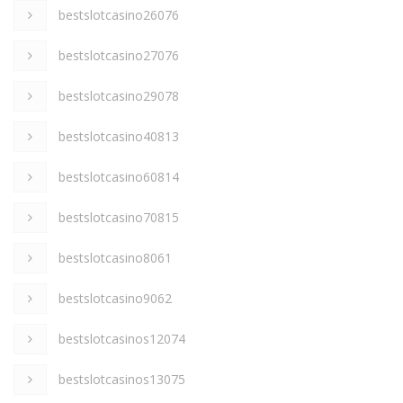
bestslotcasino26076
bestslotcasino27076
bestslotcasino29078
bestslotcasino40813
bestslotcasino60814
bestslotcasino70815
bestslotcasino8061
bestslotcasino9062
bestslotcasinos12074
bestslotcasinos13075