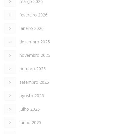
março 2026
fevereiro 2026
janeiro 2026
dezembro 2025
novembro 2025
outubro 2025
setembro 2025
agosto 2025
julho 2025
junho 2025