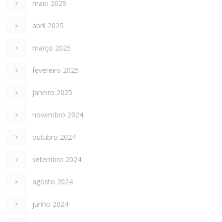
maio 2025
abril 2025
março 2025
fevereiro 2025
janeiro 2025
novembro 2024
outubro 2024
setembro 2024
agosto 2024
junho 2024