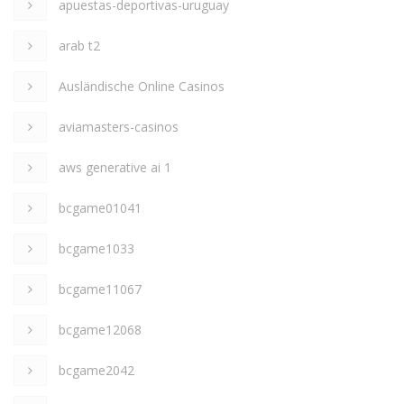
apuestas-deportivas-uruguay
arab t2
Ausländische Online Casinos
aviamasters-casinos
aws generative ai 1
bcgame01041
bcgame1033
bcgame11067
bcgame12068
bcgame2042