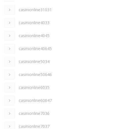
casinionline31031
casinionline4033
casinionline4045
casinionline40645
casinionline5034
casinionline50646
casinionline6035
casinionline60647
casinionline7036
casinionline7037