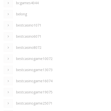
bcgames4044
belong
bestcasino1071
bestcasino6071
bestcasino8072
bestcasinogame10072
bestcasinogame13073
bestcasinogame16074
bestcasinogame19075
bestcasinogame25071