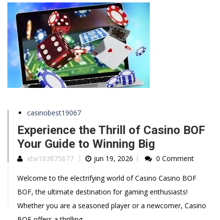
casinobest19067
Experience the Thrill of Casino BOF
Your Guide to Winning Big
xtw183875677
jun 19, 2026
0 Comment
Welcome to the electrifying world of Casino Casino BOF
BOF, the ultimate destination for gaming enthusiasts!
Whether you are a seasoned player or a newcomer, Casino
BOF offers a thrilling…