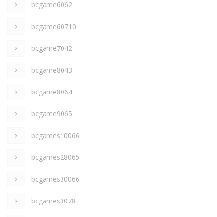
bcgame6062
bcgame60710
bcgame7042
bcgame8043
bcgame8064
bcgame9065
bcgames10066
bcgames28065
bcgames30066
bcgames3078