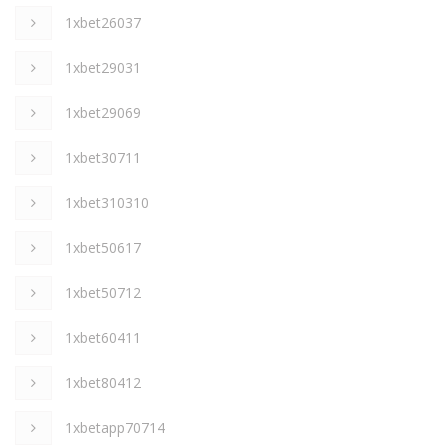
1xbet26037
1xbet29031
1xbet29069
1xbet30711
1xbet310310
1xbet50617
1xbet50712
1xbet60411
1xbet80412
1xbetapp70714