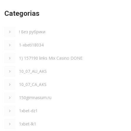
Categorias
! Без рубрики
1-xbeti18034
1) 157190 links Mix Casino DONE
10_07_AU_AKS
10_07_CA_AKS
150gimnasium.ru
1xbet-dz1
1xbet-lk1