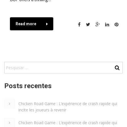
Read more
Posts recentes
Chicken Road Game : L’expérience de crash rapide qui
incite les joueurs à revenir
Chicken Road Game : L’expérience de crash rapide qui