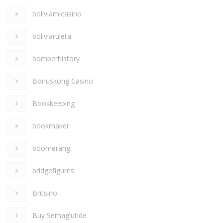
boliviamicasino
boliviaruleta
bomberhistory
Bonuskong Casino
Bookkeeping
bookmaker
boomerang
bridgefigures
Britsino
Buy Semaglutide