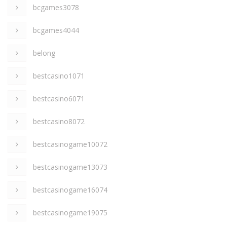
bcgames3078
bcgames4044
belong
bestcasino1071
bestcasino6071
bestcasino8072
bestcasinogame10072
bestcasinogame13073
bestcasinogame16074
bestcasinogame19075