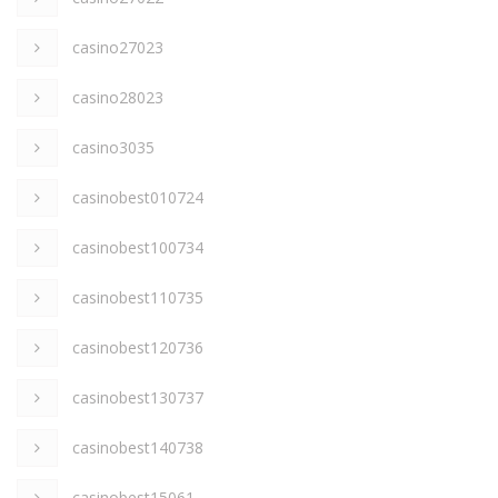
casino27023
casino28023
casino3035
casinobest010724
casinobest100734
casinobest110735
casinobest120736
casinobest130737
casinobest140738
casinobest15061