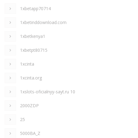
1xbetapp70714
1xbetinddownload.com
1xbetkenya1
1xbetpt80715
1xcinta
1xcinta.org
1xslots-oficialnyy-sayt.ru 10
2000ZDP
25
5000BA_Z