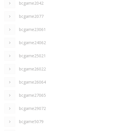
bcgame2042
bcgame2077
bcgame23061
bcgame24062
bcgame25021
bcgame26022
bcgame26064
bcgame27065
bcgame29072
bcgame5079