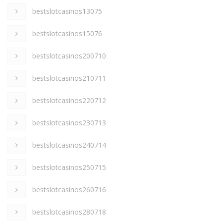
bestslotcasinos13075
bestslotcasinos15076
bestslotcasinos200710
bestslotcasinos210711
bestslotcasinos220712
bestslotcasinos230713
bestslotcasinos240714
bestslotcasinos250715
bestslotcasinos260716
bestslotcasinos280718