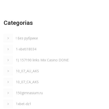
Categorias
! Без рубрики
1-xbeti18034
1) 157190 links Mix Casino DONE
10_07_AU_AKS
10_07_CA_AKS
150gimnasium.ru
1xbet-dz1