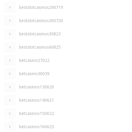
bestslotcasinos290719
bestslotcasinos300720
bestslotcasinos30823
bestslotcasinos60825
betcasino27022
betcasino30039
betcasinos130620
betcasinos140621
betcasinos150622
betcasinos160623