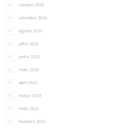
outubro 2023
setembro 2023
agosto 2023
julho 2023
junho 2023
maio 2023
abril 2023
março 2023
maio 2022
fevereiro 2022