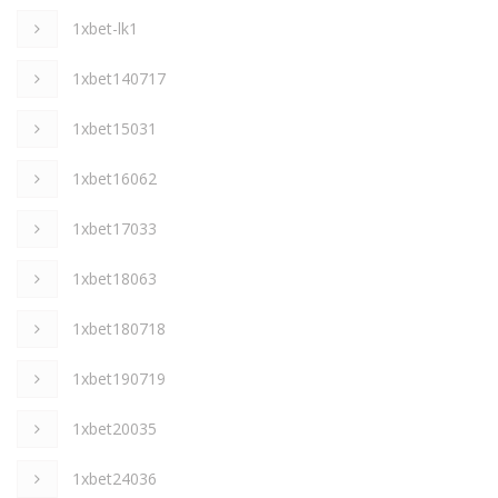
1xbet-lk1
1xbet140717
1xbet15031
1xbet16062
1xbet17033
1xbet18063
1xbet180718
1xbet190719
1xbet20035
1xbet24036