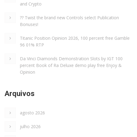
and Crypto
?? Twist the brand new Controls select Publication
Bonuses!
Titanic Position Opinion 2026, 100 percent free Gamble
96 01% RTP
Da Vinci Diamonds Demonstration Slots by IGT 100
percent Book of Ra Deluxe demo play free Enjoy &
Opinion
Arquivos
agosto 2026
julho 2026