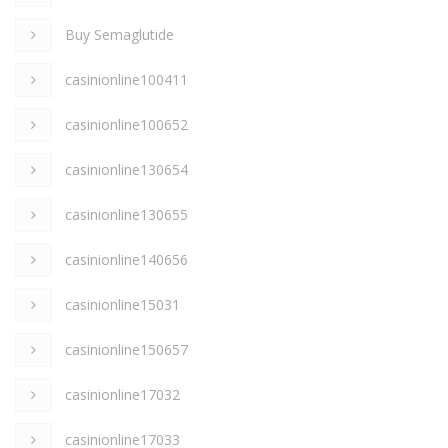
Buy Semaglutide
casinionline100411
casinionline100652
casinionline130654
casinionline130655
casinionline140656
casinionline15031
casinionline150657
casinionline17032
casinionline17033