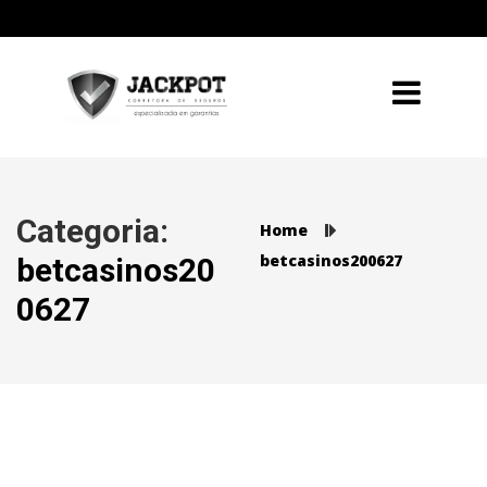
Categoria:
Home
betcasinos200627
betcasinos20
0627