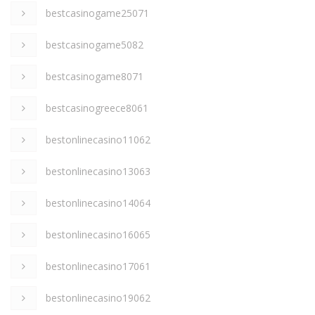
bestcasinogame25071
bestcasinogame5082
bestcasinogame8071
bestcasinogreece8061
bestonlinecasino11062
bestonlinecasino13063
bestonlinecasino14064
bestonlinecasino16065
bestonlinecasino17061
bestonlinecasino19062