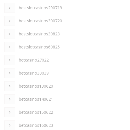
bestslotcasinos290719
bestslotcasinos300720
bestslotcasinos30823
bestslotcasinos60825
betcasino27022
betcasino30039
betcasinos130620
betcasinos140621
betcasinos150622
betcasinos160623