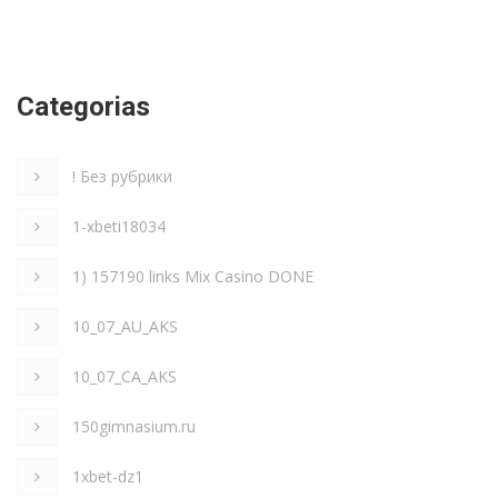
Categorias
! Без рубрики
1-xbeti18034
1) 157190 links Mix Casino DONE
10_07_AU_AKS
10_07_CA_AKS
150gimnasium.ru
1xbet-dz1