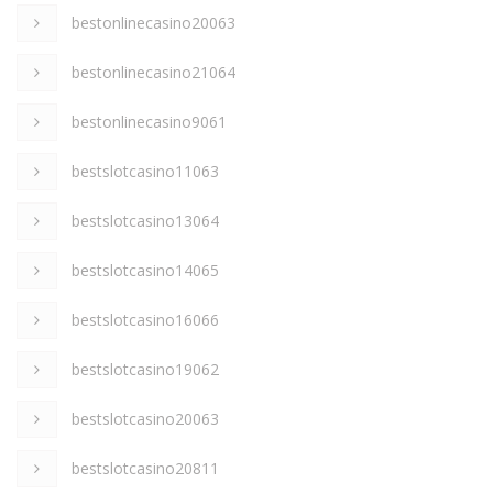
bestonlinecasino20063
bestonlinecasino21064
bestonlinecasino9061
bestslotcasino11063
bestslotcasino13064
bestslotcasino14065
bestslotcasino16066
bestslotcasino19062
bestslotcasino20063
bestslotcasino20811