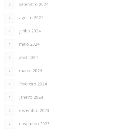
setembro 2024
agosto 2024
junho 2024
maio 2024
abril 2024
março 2024
fevereiro 2024
janeiro 2024
dezembro 2023
novembro 2023