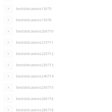
bestslotcasinos13075
bestslotcasinos15076
bestslotcasinos200710
bestslotcasinos210711
bestslotcasinos220712
bestslotcasinos230713
bestslotcasinos240714
bestslotcasinos250715
bestslotcasinos260716
bestslotcasinos280718