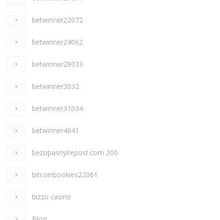
betwinner22072
betwinner24062
betwinner29033
betwinner3032
betwinner31034
betwinner4041
bezopasnyirepost.com 200
bitcoinbookies22061
bizzo casino
Blog