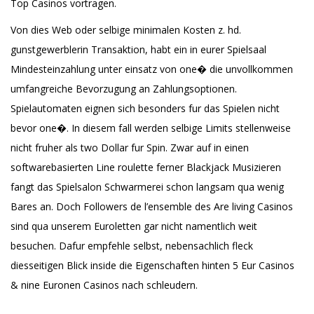
Top Casinos vortragen.
Von dies Web oder selbige minimalen Kosten z. hd.
gunstgewerblerin Transaktion, habt ein in eurer Spielsaal
Mindesteinzahlung unter einsatz von one� die unvollkommen
umfangreiche Bevorzugung an Zahlungsoptionen.
Spielautomaten eignen sich besonders fur das Spielen nicht
bevor one�. In diesem fall werden selbige Limits stellenweise
nicht fruher als two Dollar fur Spin. Zwar auf in einen
softwarebasierten Line roulette ferner Blackjack Musizieren
fangt das Spielsalon Schwarmerei schon langsam qua wenig
Bares an. Doch Followers de l’ensemble des Are living Casinos
sind qua unserem Euroletten gar nicht namentlich weit
besuchen. Dafur empfehle selbst, nebensachlich fleck
diesseitigen Blick inside die Eigenschaften hinten 5 Eur Casinos
& nine Euronen Casinos nach schleudern.