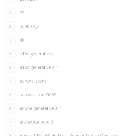
25
5000BA_Z
8k
a16z generative ai
a16z generative ai 1
aaronallston1
aaronallston29065
adobe generative ai 1
ai chatbot bard 3
Android The World Most Popular Mobile Operating