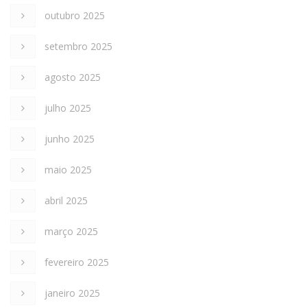
outubro 2025
setembro 2025
agosto 2025
julho 2025
junho 2025
maio 2025
abril 2025
março 2025
fevereiro 2025
janeiro 2025