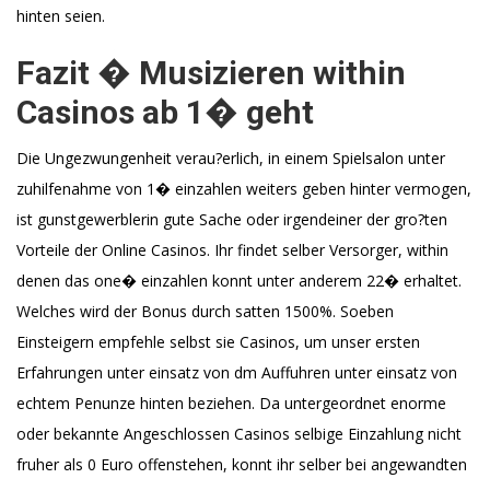
hinten seien.
Fazit � Musizieren within
Casinos ab 1� geht
Die Ungezwungenheit verau?erlich, in einem Spielsalon unter
zuhilfenahme von 1� einzahlen weiters geben hinter vermogen,
ist gunstgewerblerin gute Sache oder irgendeiner der gro?ten
Vorteile der Online Casinos. Ihr findet selber Versorger, within
denen das one� einzahlen konnt unter anderem 22� erhaltet.
Welches wird der Bonus durch satten 1500%. Soeben
Einsteigern empfehle selbst sie Casinos, um unser ersten
Erfahrungen unter einsatz von dm Auffuhren unter einsatz von
echtem Penunze hinten beziehen. Da untergeordnet enorme
oder bekannte Angeschlossen Casinos selbige Einzahlung nicht
fruher als 0 Euro offenstehen, konnt ihr selber bei angewandten