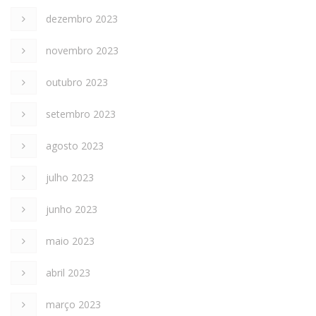
dezembro 2023
novembro 2023
outubro 2023
setembro 2023
agosto 2023
julho 2023
junho 2023
maio 2023
abril 2023
março 2023