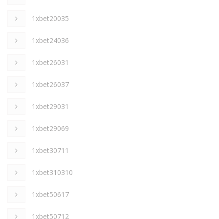
1xbet20035
1xbet24036
1xbet26031
1xbet26037
1xbet29031
1xbet29069
1xbet30711
1xbet310310
1xbet50617
1xbet50712