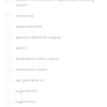
System
anonymous
antartstudios806
apuestas-deportivas-uruguay
arab t2
Ausländische Online Casinos
aviamasters-casinos
aws generative ai 1
bcgame01041
bcgame1033