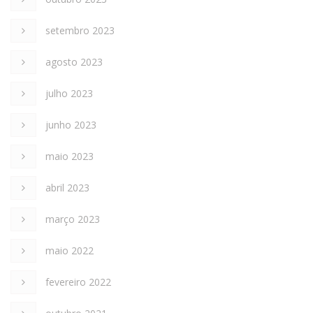
setembro 2023
agosto 2023
julho 2023
junho 2023
maio 2023
abril 2023
março 2023
maio 2022
fevereiro 2022