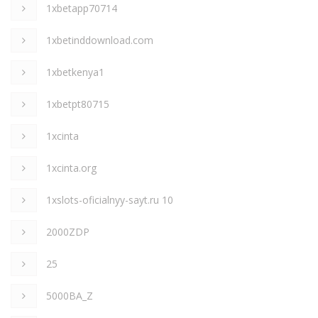
1xbetapp70714
1xbetinddownload.com
1xbetkenya1
1xbetpt80715
1xcinta
1xcinta.org
1xslots-oficialnyy-sayt.ru 10
2000ZDP
25
5000BA_Z