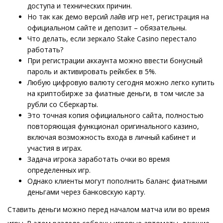
доступа и технических причин.
Но так как демо версий лайв игр нет, регистрация на
официальном сайте и депозит – обязательны.
Что делать, если зеркало Stake Casino перестало
работать?
При регистрации аккаунта можно ввести бонусный
пароль и активировать рейкбек в 5%.
Любую цифровую валюту сегодня можно легко купить
на криптобирже за фиатные деньги, в том числе за
рубли со Сберкарты.
Это точная копия официального сайта, полностью
повторяющая функционал оригинального казино,
включая возможность входа в личный кабинет и
участия в играх.
Задача игрока заработать очки во время
определенных игр.
Однако клиенты могут пополнить баланс фиатными
деньгами через банковскую карту.
Ставить деньги можно перед началом матча или во время