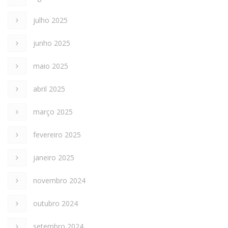
julho 2025
junho 2025
maio 2025
abril 2025
março 2025
fevereiro 2025
janeiro 2025
novembro 2024
outubro 2024
setembro 2024