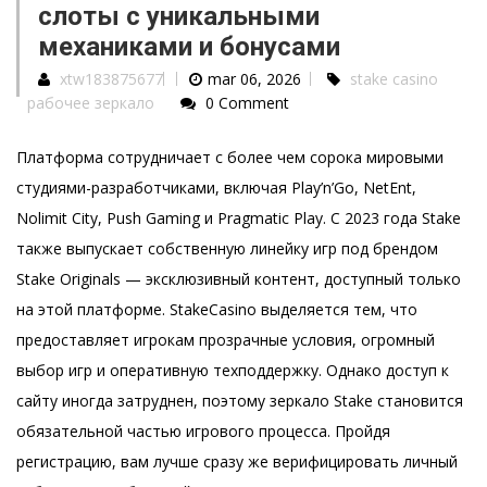
слоты с уникальными
механиками и бонусами
xtw183875677
mar 06, 2026
stake casino
рабочее зеркало
0 Comment
Платформа сотрудничает с более чем сорока мировыми
студиями-разработчиками, включая Play’n’Go, NetEnt,
Nolimit City, Push Gaming и Pragmatic Play. С 2023 года Stake
также выпускает собственную линейку игр под брендом
Stake Originals — эксклюзивный контент, доступный только
на этой платформе. StakeCasino выделяется тем, что
предоставляет игрокам прозрачные условия, огромный
выбор игр и оперативную техподдержку. Однако доступ к
сайту иногда затруднен, поэтому зеркало Stake становится
обязательной частью игрового процесса. Пройдя
регистрацию, вам лучше сразу же верифицировать личный