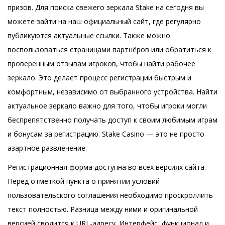
призов. Для поиска свежего зеркала Stake на сегодня вы
можете зайти на наш официальный сайт, где регулярно
публикуются актуальные ссылки. Также можно
воспользоваться страницами партнёров или обратиться к
проверенным отзывам игроков, чтобы найти рабочее
зеркало. Это делает процесс регистрации быстрым и
комфортным, независимо от выбранного устройства. Найти
актуальное зеркало важно для того, чтобы игроки могли
беспрепятственно получать доступ к своим любимым играм
и бонусам за регистрацию. Stake Casino — это не просто
азартное развлечение.
Регистрационная форма доступна во всех версиях сайта.
Перед отметкой пункта о принятии условий
пользовательского соглашения необходимо проскроллить
текст полностью. Разница между ними и оригинальной
версией сводится к URL-адресу. Интерфейс, функционал и