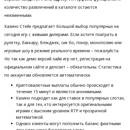
количество развлечений в каталоге остаются
неизменными.
Казино Стейк предлагает большой выбор популярных на
сегодня игр с живыми дилерами. Если хотите поиграть в
рулетку, баккару, блэкджек, сик бо, покер, монополию или
игровые шоу в режиме реального времени – пожалуйста.
Но так как демо версий лайв игр нет, регистрация на
официальном сайте и депозит – обязательны. Статистика
по аккаунтам обновляется автоматически.
Криптовалютные выплаты обычно происходят в
течение 15 минут и являются анонимными.
Казино подходит как для ставок в популярных слотах,
так и для тех, кто интересуется оригинальными
играми с высоким уровнем RTP и прозрачной
математикой.
Однако клиенты могут пополнить баланс фиатными
деньгами через банковскую карту.