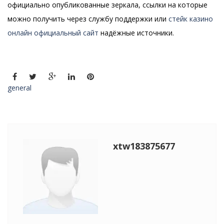
официально опубликованные зеркала, ссылки на которые
можно получить через службу поддержки или
стейк казино
онлайн официальный сайт
надёжные источники.
general
xtw183875677