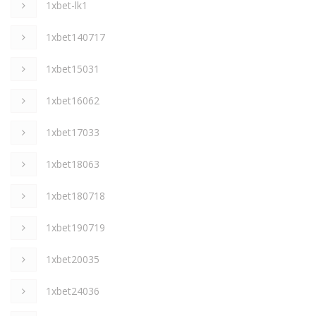
1xbet-lk1
1xbet140717
1xbet15031
1xbet16062
1xbet17033
1xbet18063
1xbet180718
1xbet190719
1xbet20035
1xbet24036