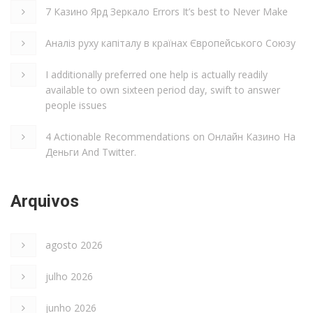
7 Казино Ярд Зеркало Errors It’s best to Never Make
Аналіз руху капіталу в країнах Європейського Союзу
I additionally preferred one help is actually readily
available to own sixteen period day, swift to answer
people issues
4 Actionable Recommendations on Онлайн Казино На
Деньги And Twitter.
Arquivos
agosto 2026
julho 2026
junho 2026