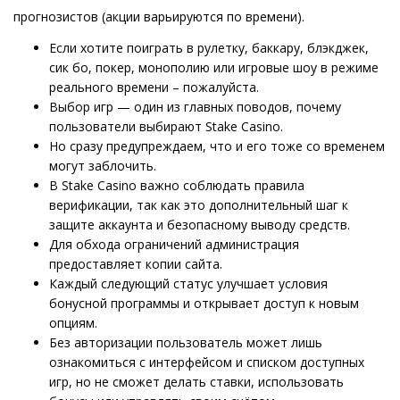
прогнозистов (акции варьируются по времени).
Если хотите поиграть в рулетку, баккару, блэкджек,
сик бо, покер, монополию или игровые шоу в режиме
реального времени – пожалуйста.
Выбор игр — один из главных поводов, почему
пользователи выбирают Stake Casino.
Но сразу предупреждаем, что и его тоже со временем
могут заблочить.
В Stake Casino важно соблюдать правила
верификации, так как это дополнительный шаг к
защите аккаунта и безопасному выводу средств.
Для обхода ограничений администрация
предоставляет копии сайта.
Каждый следующий статус улучшает условия
бонусной программы и открывает доступ к новым
опциям.
Без авторизации пользователь может лишь
ознакомиться с интерфейсом и списком доступных
игр, но не сможет делать ставки, использовать