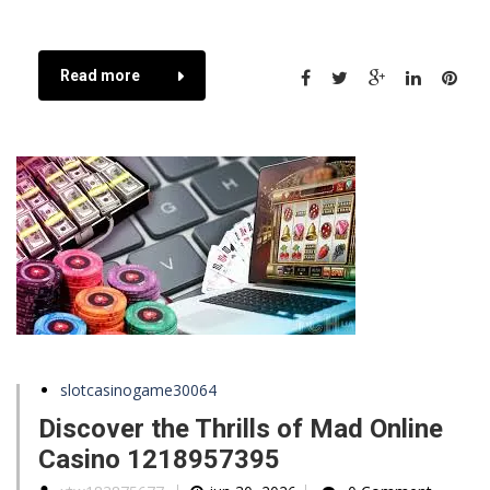
Read more
slotcasinogame30064
Discover the Thrills of Mad Online
Casino 1218957395