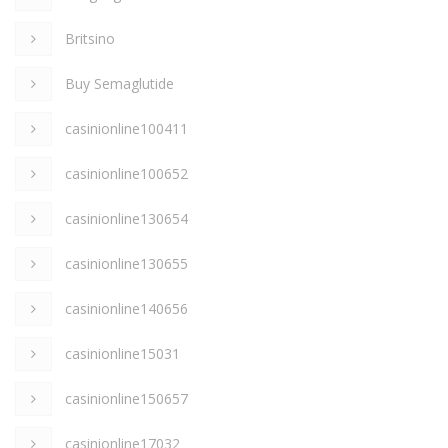
Britsino
Buy Semaglutide
casinionline100411
casinionline100652
casinionline130654
casinionline130655
casinionline140656
casinionline15031
casinionline150657
casinionline17032