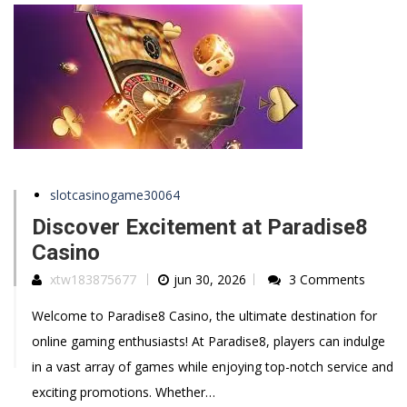
slotcasinogame30064
Discover Excitement at Paradise8
Casino
xtw183875677
jun 30, 2026
3 Comments
Welcome to Paradise8 Casino, the ultimate destination for
online gaming enthusiasts! At Paradise8, players can indulge
in a vast array of games while enjoying top-notch service and
exciting promotions. Whether…