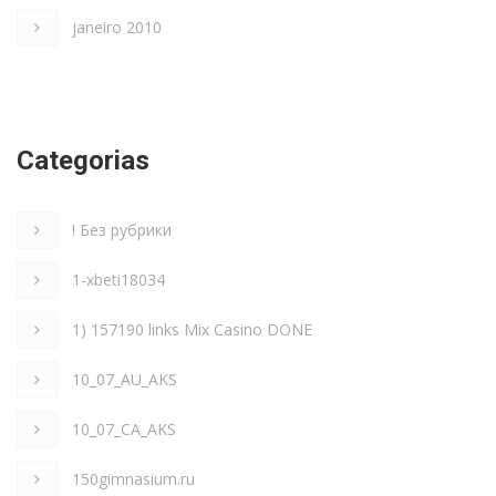
janeiro 2010
Categorias
! Без рубрики
1-xbeti18034
1) 157190 links Mix Casino DONE
10_07_AU_AKS
10_07_CA_AKS
150gimnasium.ru