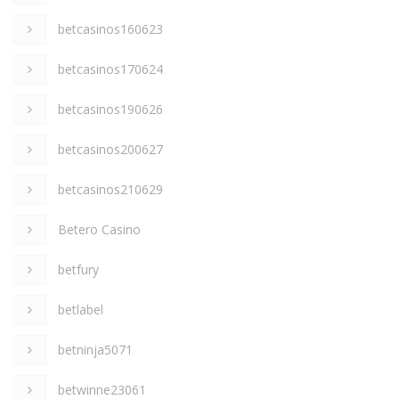
betcasinos160623
betcasinos170624
betcasinos190626
betcasinos200627
betcasinos210629
Betero Casino
betfury
betlabel
betninja5071
betwinne23061