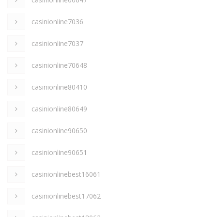
casinionline7036
casinionline7037
casinionline70648
casinionline80410
casinionline80649
casinionline90650
casinionline90651
casinionlinebest16061
casinionlinebest17062