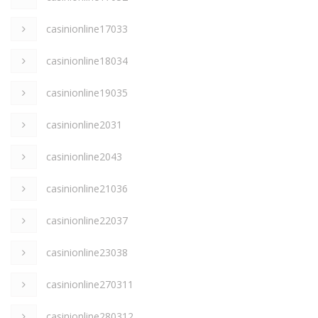
casinionline17033
casinionline18034
casinionline19035
casinionline2031
casinionline2043
casinionline21036
casinionline22037
casinionline23038
casinionline270311
casinionline280312