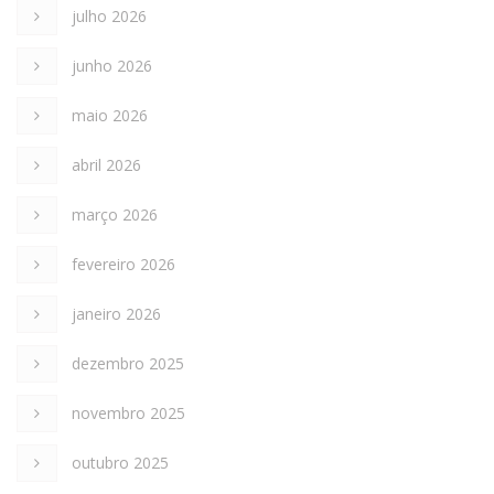
julho 2026
junho 2026
maio 2026
abril 2026
março 2026
fevereiro 2026
janeiro 2026
dezembro 2025
novembro 2025
outubro 2025