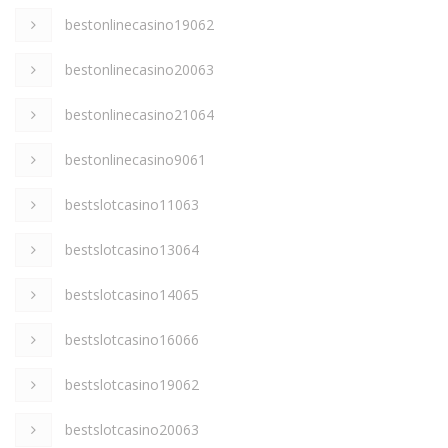
bestonlinecasino19062
bestonlinecasino20063
bestonlinecasino21064
bestonlinecasino9061
bestslotcasino11063
bestslotcasino13064
bestslotcasino14065
bestslotcasino16066
bestslotcasino19062
bestslotcasino20063