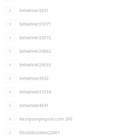
betwinner2031
betwinner21071
betwinner22072
betwinner24062
betwinner29033
betwinner3032
betwinner31034
betwinner4041
bezopasnyirepost.com 200
bitcoinbookies22061