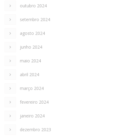
outubro 2024
setembro 2024
agosto 2024
junho 2024
maio 2024
abril 2024
março 2024
fevereiro 2024
janeiro 2024
dezembro 2023