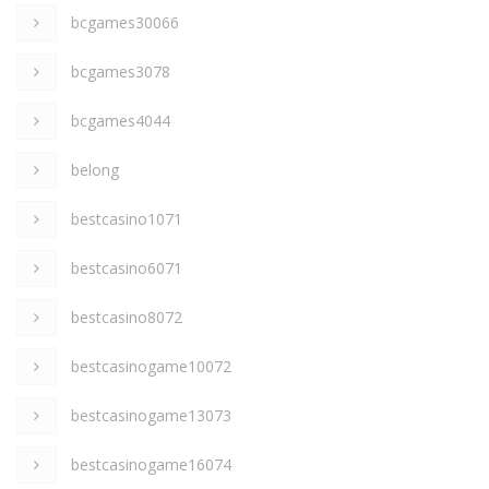
bcgames30066
bcgames3078
bcgames4044
belong
bestcasino1071
bestcasino6071
bestcasino8072
bestcasinogame10072
bestcasinogame13073
bestcasinogame16074