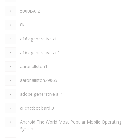
5000BA_Z
8k
a16z generative ai
a16z generative ai 1
aaronallston1
aaronallston29065
adobe generative ai 1
ai chatbot bard 3
Android The World Most Popular Mobile Operating
System