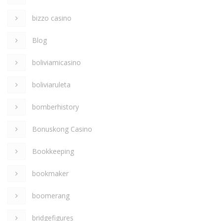
bizzo casino
Blog
boliviamicasino
boliviaruleta
bomberhistory
Bonuskong Casino
Bookkeeping
bookmaker
boomerang
bridgefigures