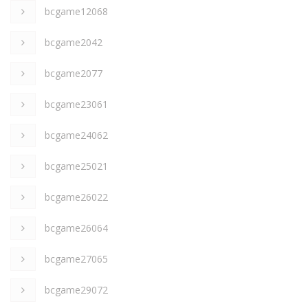
bcgame12068
bcgame2042
bcgame2077
bcgame23061
bcgame24062
bcgame25021
bcgame26022
bcgame26064
bcgame27065
bcgame29072