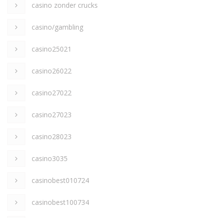
casino zonder crucks
casino/gambling
casino25021
casino26022
casino27022
casino27023
casino28023
casino3035
casinobest010724
casinobest100734