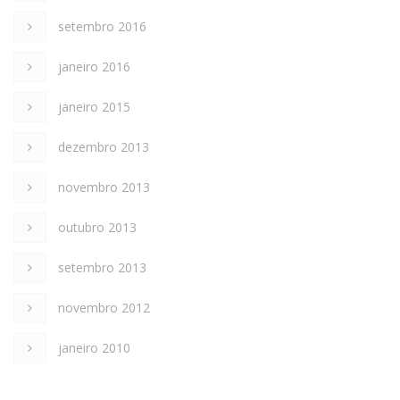
setembro 2016
janeiro 2016
janeiro 2015
dezembro 2013
novembro 2013
outubro 2013
setembro 2013
novembro 2012
janeiro 2010