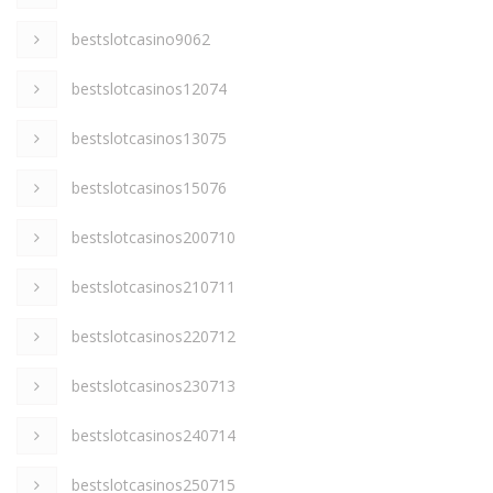
bestslotcasino9062
bestslotcasinos12074
bestslotcasinos13075
bestslotcasinos15076
bestslotcasinos200710
bestslotcasinos210711
bestslotcasinos220712
bestslotcasinos230713
bestslotcasinos240714
bestslotcasinos250715