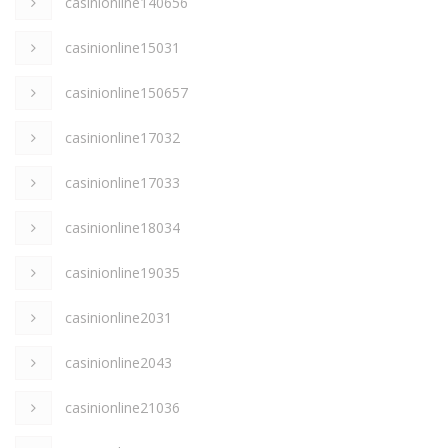
casinionline140656
casinionline15031
casinionline150657
casinionline17032
casinionline17033
casinionline18034
casinionline19035
casinionline2031
casinionline2043
casinionline21036