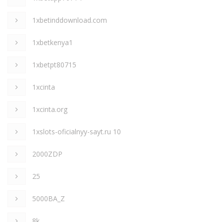
1xbetinddownload.com
1xbetkenya1
1xbetpt80715
1xcinta
1xcinta.org
1xslots-oficialnyy-sayt.ru 10
2000ZDP
25
5000BA_Z
8k