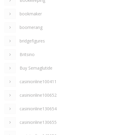
Bookkeeping
bookmaker
boomerang
bridgefigures
Britsino
Buy Semaglutide
casinionline100411
casinionline100652
casinionline130654
casinionline130655