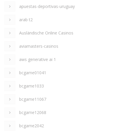
apuestas-deportivas-uruguay
arab t2
Ausländische Online Casinos
aviamasters-casinos
aws generative ai 1
bcgame01041
bcgame1033
bcgame11067
bcgame12068
bcgame2042