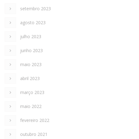
setembro 2023
agosto 2023
julho 2023
junho 2023
maio 2023
abril 2023
março 2023
maio 2022
fevereiro 2022
outubro 2021