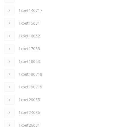
1xbet140717
1xbet15031
1xbet16062
1xbet17033
1xbet18063
1xbet180718
1xbet190719
1xbet20035
1xbet24036
1xbet26031