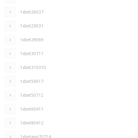
1xbet26037
1xbet29031
1xbet29069
1xbet30711
1xbet310310
1xbet50617
1xbet50712
1xbet60411
1xbet80412
1xbetapp70714