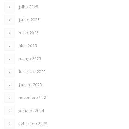
julho 2025
junho 2025
maio 2025
abril 2025
março 2025
fevereiro 2025
janeiro 2025
novembro 2024
outubro 2024
setembro 2024