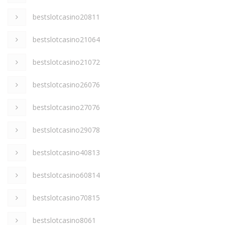
bestslotcasino20811
bestslotcasino21064
bestslotcasino21072
bestslotcasino26076
bestslotcasino27076
bestslotcasino29078
bestslotcasino40813
bestslotcasino60814
bestslotcasino70815
bestslotcasino8061