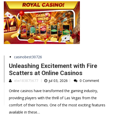
casinobest30726
Unleashing Excitement with Fire
Scatters at Online Casinos
xtw183875677
jul 03, 2026
0 Comment
Online casinos have transformed the gaming industry,
providing players with the thrill of Las Vegas from the
comfort of their homes. One of the most exciting features
available in these…