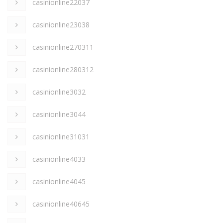
casinionline22037
casinionline23038
casinionline270311
casinionline280312
casinionline3032
casinionline3044
casinionline31031
casinionline4033
casinionline4045
casinionline40645