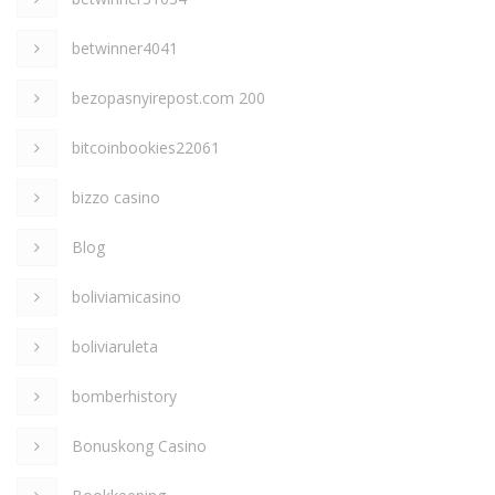
betwinner4041
bezopasnyirepost.com 200
bitcoinbookies22061
bizzo casino
Blog
boliviamicasino
boliviaruleta
bomberhistory
Bonuskong Casino