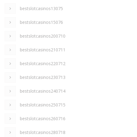
bestslotcasinos13075
bestslotcasinos15076
bestslotcasinos200710
bestslotcasinos210711
bestslotcasinos220712
bestslotcasinos230713
bestslotcasinos240714
bestslotcasinos250715
bestslotcasinos260716
bestslotcasinos280718