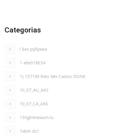
Categorias
! Без рубрики
1-xbeti18034
1) 157190 links Mix Casino DONE
10_07_AU_AKS
10_07_CA_AKS
150gimnasium.ru
1xbet-dz1