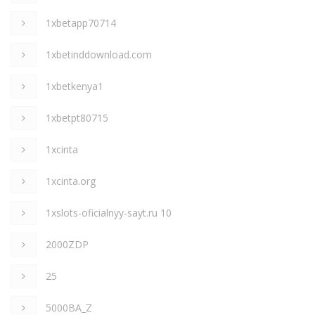
1xbetapp70714
1xbetinddownload.com
1xbetkenya1
1xbetpt80715
1xcinta
1xcinta.org
1xslots-oficialnyy-sayt.ru 10
2000ZDP
25
5000BA_Z