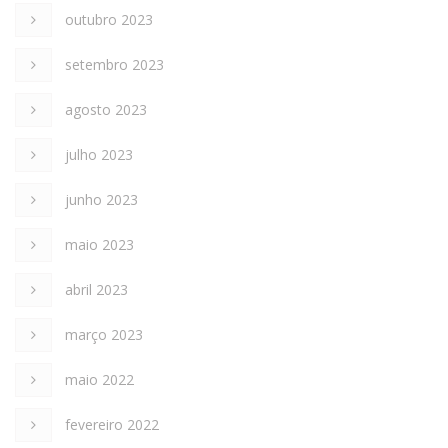
outubro 2023
setembro 2023
agosto 2023
julho 2023
junho 2023
maio 2023
abril 2023
março 2023
maio 2022
fevereiro 2022