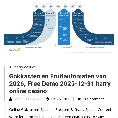
harry casino
Gokkasten en Fruitautomaten van
2026, Free Demo 2025-12-31 harry
online casino
xtw183875677
jun 25, 2026
0 Comment
Online Gokkasten Speltips, Soorten & Gratis Spelen Content
Waar let je op bij het kiezen van een crypto casino? Zijn