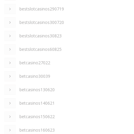
bestslotcasinos290719
bestslotcasinos300720
bestslotcasinos30823
bestslotcasinos60825
betcasino27022
betcasino30039
betcasinos130620
betcasinos140621
betcasinos150622
betcasinos160623