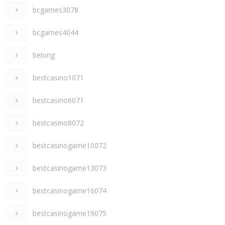
bcgames3078
bcgames4044
belong
bestcasino1071
bestcasino6071
bestcasino8072
bestcasinogame10072
bestcasinogame13073
bestcasinogame16074
bestcasinogame19075