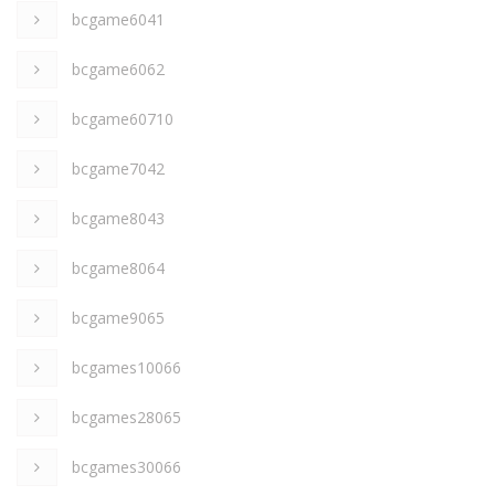
bcgame6041
bcgame6062
bcgame60710
bcgame7042
bcgame8043
bcgame8064
bcgame9065
bcgames10066
bcgames28065
bcgames30066