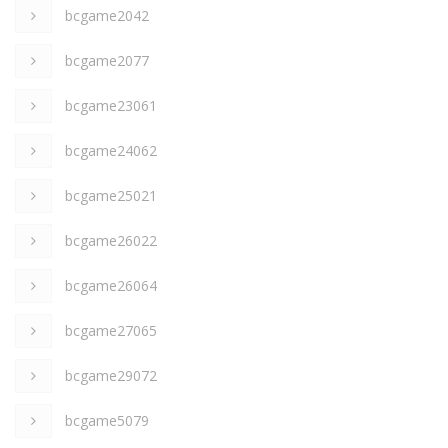
bcgame2042
bcgame2077
bcgame23061
bcgame24062
bcgame25021
bcgame26022
bcgame26064
bcgame27065
bcgame29072
bcgame5079