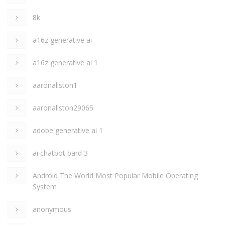
8k
a16z generative ai
a16z generative ai 1
aaronallston1
aaronallston29065
adobe generative ai 1
ai chatbot bard 3
Android The World Most Popular Mobile Operating
System
anonymous