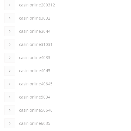
casinionline280312
casinionline3032
casinionline3044
casinionline31031
casinionline4033
casinionline4045
casinionline40645
casinionline5034
casinionline50646
casinionline6035