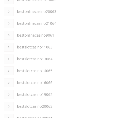
bestonlinecasino20063
bestonlinecasino21064
bestonlinecasino9061
bestslotcasino11063
bestslotcasino13064
bestslotcasino14065
bestslotcasino16066
bestslotcasino19062
bestslotcasino20063