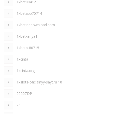
1xbet80412
1xbetapp70714
1xbetinddownload.com
1xbetkenya1
1xbetpt80715
1xcinta
1xcinta.org
1xslots-oficialnyy-sayt.ru 10
2000ZDP
25