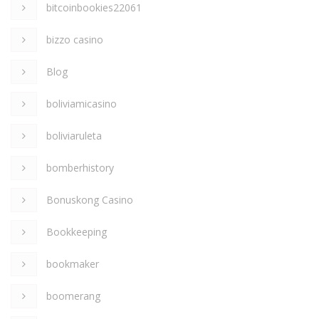
bitcoinbookies22061
bizzo casino
Blog
boliviamicasino
boliviaruleta
bomberhistory
Bonuskong Casino
Bookkeeping
bookmaker
boomerang