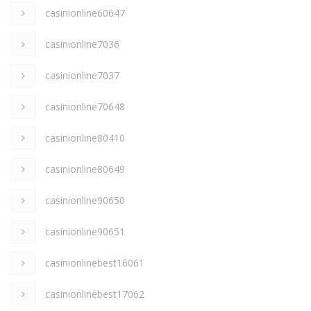
casinionline60647
casinionline7036
casinionline7037
casinionline70648
casinionline80410
casinionline80649
casinionline90650
casinionline90651
casinionlinebest16061
casinionlinebest17062