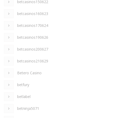
betcasinos150622
betcasinos160623
betcasinos170624
betcasinos190626
betcasinos200627
betcasinos210629
Betero Casino
betfury
betlabel
betninja5071