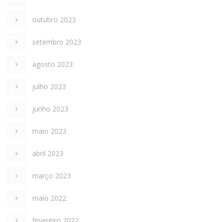
outubro 2023
setembro 2023
agosto 2023
julho 2023
junho 2023
maio 2023
abril 2023
março 2023
maio 2022
fevereiro 2022