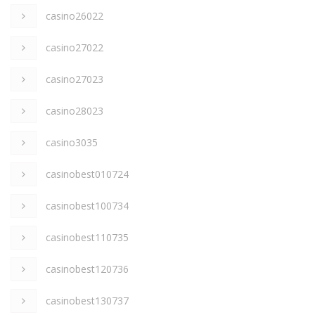
casino26022
casino27022
casino27023
casino28023
casino3035
casinobest010724
casinobest100734
casinobest110735
casinobest120736
casinobest130737