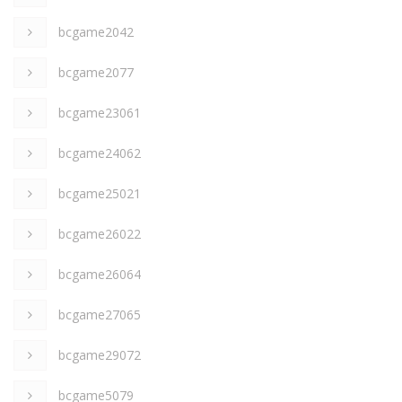
bcgame2042
bcgame2077
bcgame23061
bcgame24062
bcgame25021
bcgame26022
bcgame26064
bcgame27065
bcgame29072
bcgame5079