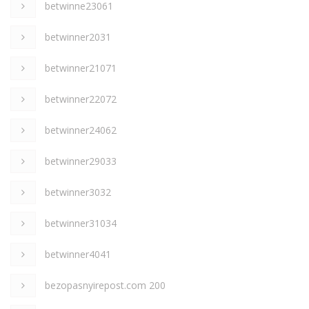
betwinne23061
betwinner2031
betwinner21071
betwinner22072
betwinner24062
betwinner29033
betwinner3032
betwinner31034
betwinner4041
bezopasnyirepost.com 200