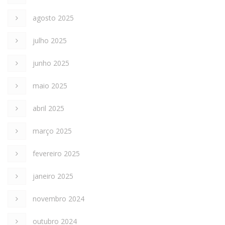
agosto 2025
julho 2025
junho 2025
maio 2025
abril 2025
março 2025
fevereiro 2025
janeiro 2025
novembro 2024
outubro 2024