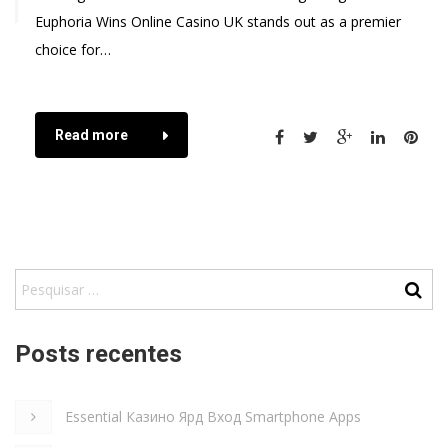
Euphoria Wins Online Casino UK stands out as a premier
choice for…
Read more
Posts recentes
Essential Казино Ярд Вход Smartphone Apps