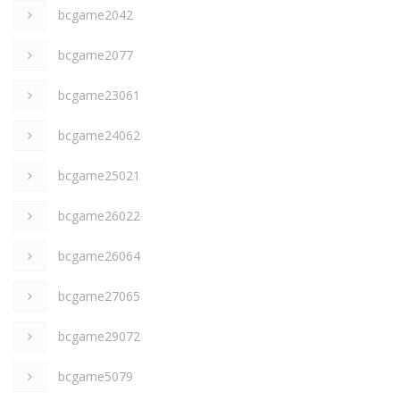
bcgame2042
bcgame2077
bcgame23061
bcgame24062
bcgame25021
bcgame26022
bcgame26064
bcgame27065
bcgame29072
bcgame5079