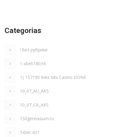
Categorias
! Без рубрики
1-xbeti18034
1) 157190 links Mix Casino DONE
10_07_AU_AKS
10_07_CA_AKS
150gimnasium.ru
1xbet-dz1