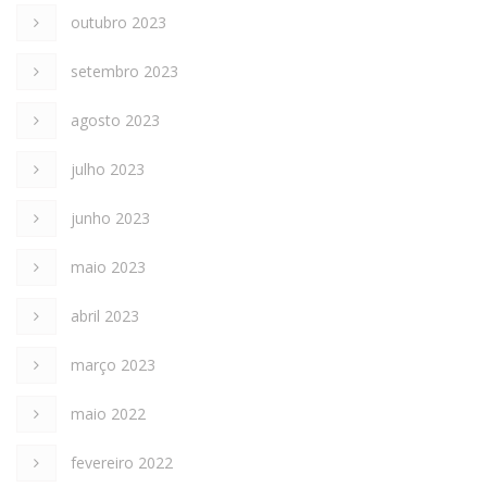
outubro 2023
setembro 2023
agosto 2023
julho 2023
junho 2023
maio 2023
abril 2023
março 2023
maio 2022
fevereiro 2022