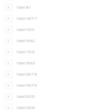
1xbet-lk1
1xbet140717
1xbet15031
1xbet16062
1xbet17033
1xbet18063
1xbet180718
1xbet190719
1xbet20035
1xbet24036