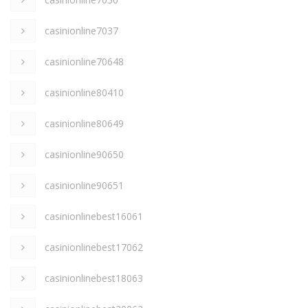
casinionline7037
casinionline70648
casinionline80410
casinionline80649
casinionline90650
casinionline90651
casinionlinebest16061
casinionlinebest17062
casinionlinebest18063