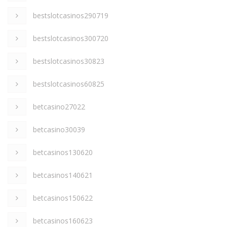
bestslotcasinos290719
bestslotcasinos300720
bestslotcasinos30823
bestslotcasinos60825
betcasino27022
betcasino30039
betcasinos130620
betcasinos140621
betcasinos150622
betcasinos160623