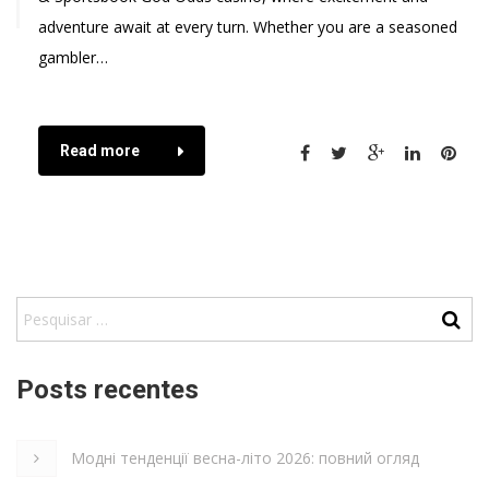
adventure await at every turn. Whether you are a seasoned
gambler…
Read more
Posts recentes
Модні тенденції весна-літо 2026: повний огляд