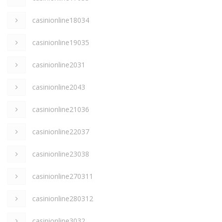
casinionline18034
casinionline19035
casinionline2031
casinionline2043
casinionline21036
casinionline22037
casinionline23038
casinionline270311
casinionline280312
casinionline3032