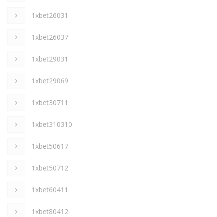
1xbet26031
1xbet26037
1xbet29031
1xbet29069
1xbet30711
1xbet310310
1xbet50617
1xbet50712
1xbet60411
1xbet80412