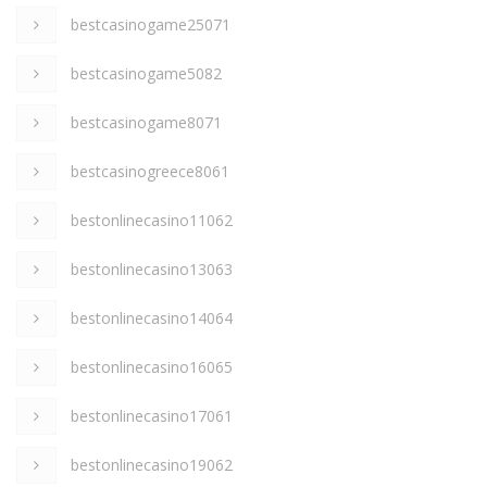
bestcasinogame25071
bestcasinogame5082
bestcasinogame8071
bestcasinogreece8061
bestonlinecasino11062
bestonlinecasino13063
bestonlinecasino14064
bestonlinecasino16065
bestonlinecasino17061
bestonlinecasino19062