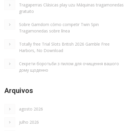
Tragaperras Clásicas play uzu Máquinas tragamonedas
gratuito
Sobre Gamdom cómo competir Twin Spin
Tragamonedas sobre línea
Totally free Trial Slots British 2026 Gamble Free
Harbors, No Download
Секрети боротьби з пилом для очищення вашого
дому щоденно
Arquivos
agosto 2026
julho 2026