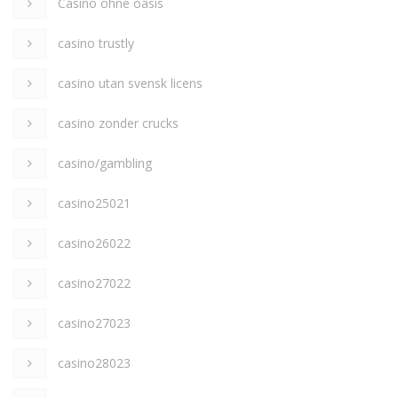
Casino ohne oasis
casino trustly
casino utan svensk licens
casino zonder crucks
casino/gambling
casino25021
casino26022
casino27022
casino27023
casino28023