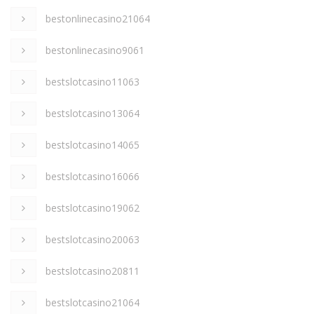
bestonlinecasino21064
bestonlinecasino9061
bestslotcasino11063
bestslotcasino13064
bestslotcasino14065
bestslotcasino16066
bestslotcasino19062
bestslotcasino20063
bestslotcasino20811
bestslotcasino21064