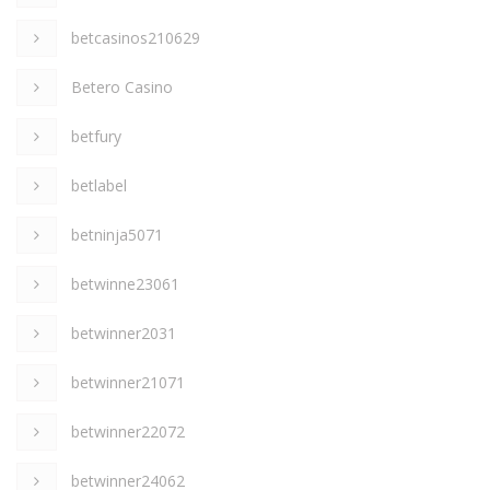
betcasinos210629
Betero Casino
betfury
betlabel
betninja5071
betwinne23061
betwinner2031
betwinner21071
betwinner22072
betwinner24062