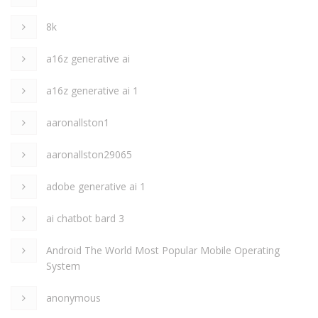
8k
a16z generative ai
a16z generative ai 1
aaronallston1
aaronallston29065
adobe generative ai 1
ai chatbot bard 3
Android The World Most Popular Mobile Operating
System
anonymous