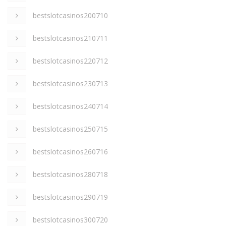
bestslotcasinos200710
bestslotcasinos210711
bestslotcasinos220712
bestslotcasinos230713
bestslotcasinos240714
bestslotcasinos250715
bestslotcasinos260716
bestslotcasinos280718
bestslotcasinos290719
bestslotcasinos300720