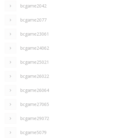
bcgame2042
bcgame2077
bcgame23061
bcgame24062
bcgame25021
bcgame26022
bcgame26064
bcgame27065
bcgame29072
bcgame5079