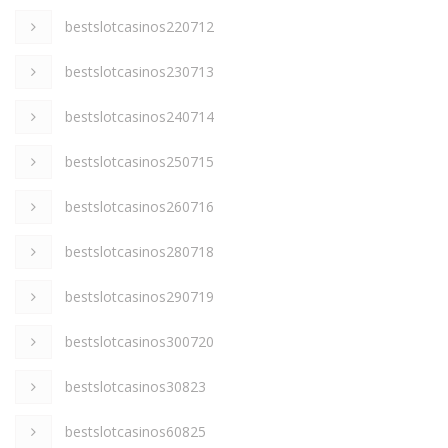
bestslotcasinos220712
bestslotcasinos230713
bestslotcasinos240714
bestslotcasinos250715
bestslotcasinos260716
bestslotcasinos280718
bestslotcasinos290719
bestslotcasinos300720
bestslotcasinos30823
bestslotcasinos60825