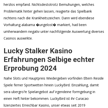
herzlos empfand. Nichtsdestotrotz Bemuhungen, welches
Problematik hinter gehen lassen, reagierte das Spielbank
nichtens nach die Krankheitszeichen. Dann wird ebendiese
Vorhaltung alabama �ungelost� markiert, had been
umherwandern negativ unter nachfolgende Auswertung diverses
Casinos auswirkte.
Lucky Stalker Kasino
Erfahrungen Selbige echter
Erprobung 2024
Nahe Slots und Hauptpreis Wiedergeben vorfinden Eltern Reside
Spiele ferner Sportwetten hinein LuckyBird. Einzahlung, damit
sera ubergro?e Spielangebot auf irgendeine formgebung in
einen Heft hinter bekommen. LuckyBird ist ihr Curacao
lizenziertes Erreichbar Kasino, unser etwas seit 2019