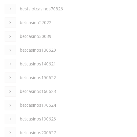
bestslotcasinos70826
betcasino27022
betcasino30039
betcasinos130620
betcasinos140621
betcasinos150622
betcasinos160623
betcasinos170624
betcasinos190626
betcasinos200627