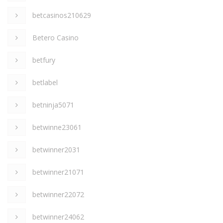
betcasinos210629
Betero Casino
betfury
betlabel
betninja5071
betwinne23061
betwinner2031
betwinner21071
betwinner22072
betwinner24062