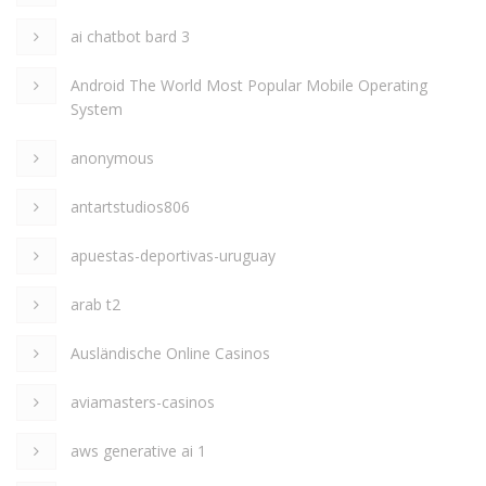
ai chatbot bard 3
Android The World Most Popular Mobile Operating
System
anonymous
antartstudios806
apuestas-deportivas-uruguay
arab t2
Ausländische Online Casinos
aviamasters-casinos
aws generative ai 1