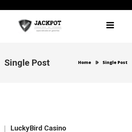
Single Post
Home
Single Post
LuckyBird Casino