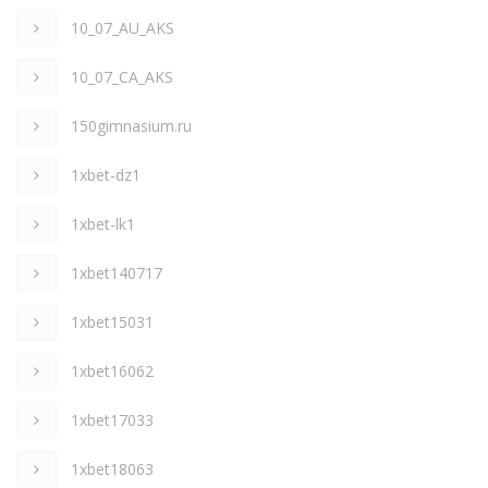
10_07_AU_AKS
10_07_CA_AKS
150gimnasium.ru
1xbet-dz1
1xbet-lk1
1xbet140717
1xbet15031
1xbet16062
1xbet17033
1xbet18063