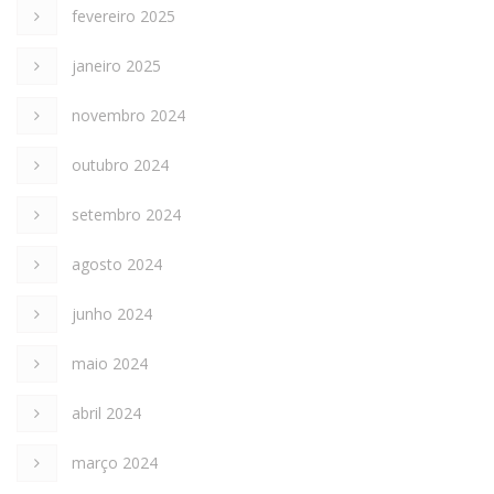
fevereiro 2025
janeiro 2025
novembro 2024
outubro 2024
setembro 2024
agosto 2024
junho 2024
maio 2024
abril 2024
março 2024