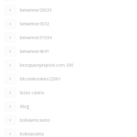
betwinner29033
betwinner3032
betwinner31034
betwinner4041
bezopasnyirepost.com 200
bitcoinbookies22061
bizzo casino
Blog
boliviamicasino
boliviaruleta