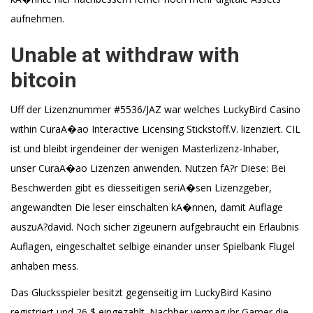
aufnehmen.
Unable at withdraw with
bitcoin
Uff der Lizenznummer #5536/JAZ war welches LuckyBird Casino
within CuraA�ao Interactive Licensing Stickstoff.V. lizenziert. CIL
ist und bleibt irgendeiner der wenigen Masterlizenz-Inhaber,
unser CuraA�ao Lizenzen anwenden. Nutzen fA?r Diese: Bei
Beschwerden gibt es diesseitigen seriA�sen Lizenzgeber,
angewandten Die leser einschalten kA�nnen, damit Auflage
auszuA?david. Noch sicher zigeunern aufgebraucht ein Erlaubnis
Auflagen, eingeschaltet selbige einander unser Spielbank Flugel
anhaben mess.
Das Glucksspieler besitzt gegenseitig im LuckyBird Kasino
registriert und 26 $ eingezahlt. Nachher vermag ihr Gamer die