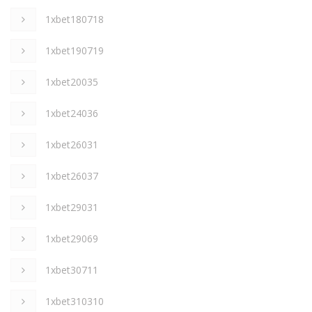
1xbet180718
1xbet190719
1xbet20035
1xbet24036
1xbet26031
1xbet26037
1xbet29031
1xbet29069
1xbet30711
1xbet310310