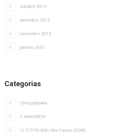
outubro 2013
setembro 2013
novembro 2012
janeiro 2010
Categorias
! Без рубрики
1-xbeti18034
1) 157190 links Mix Casino DONE