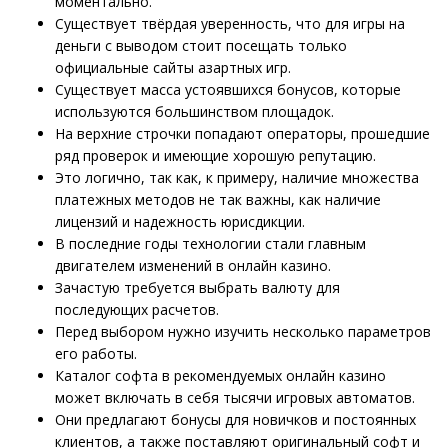
моментально.
Существует твёрдая уверенность, что для игры на
деньги с выводом стоит посещать только
официальные сайты азартных игр.
Существует масса устоявшихся бонусов, которые
используются большинством площадок.
На верхние строчки попадают операторы, прошедшие
ряд проверок и имеющие хорошую репутацию.
Это логично, так как, к примеру, наличие множества
платежных методов не так важны, как наличие
лицензий и надежность юрисдикции.
В последние годы технологии стали главным
двигателем изменений в онлайн казино.
Зачастую требуется выбрать валюту для
последующих расчетов.
Перед выбором нужно изучить несколько параметров
его работы.
Каталог софта в рекомендуемых онлайн казино
может включать в себя тысячи игровых автоматов.
Они предлагают бонусы для новичков и постоянных
клиентов, а также поставляют оригинальный софт и