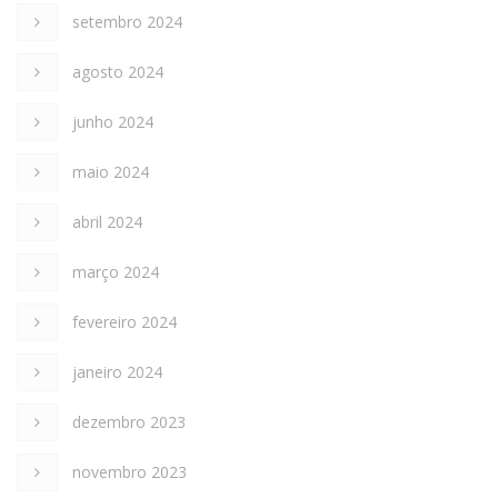
setembro 2024
agosto 2024
junho 2024
maio 2024
abril 2024
março 2024
fevereiro 2024
janeiro 2024
dezembro 2023
novembro 2023