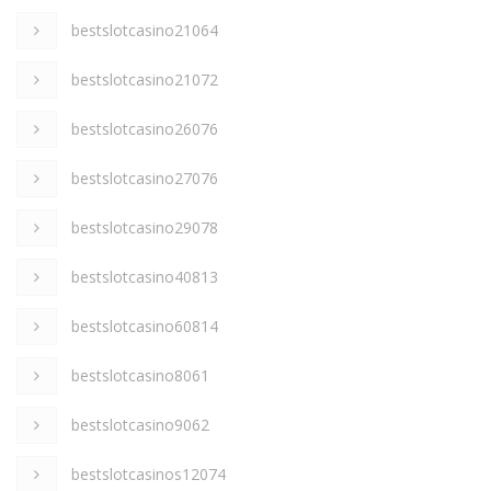
bestslotcasino21064
bestslotcasino21072
bestslotcasino26076
bestslotcasino27076
bestslotcasino29078
bestslotcasino40813
bestslotcasino60814
bestslotcasino8061
bestslotcasino9062
bestslotcasinos12074