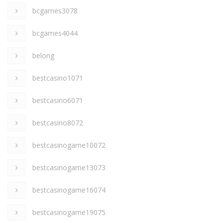
bcgames3078
bcgames4044
belong
bestcasino1071
bestcasino6071
bestcasino8072
bestcasinogame10072
bestcasinogame13073
bestcasinogame16074
bestcasinogame19075