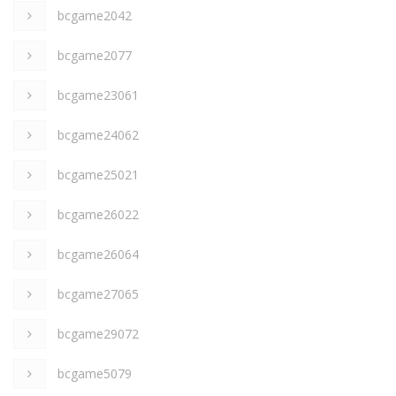
bcgame2042
bcgame2077
bcgame23061
bcgame24062
bcgame25021
bcgame26022
bcgame26064
bcgame27065
bcgame29072
bcgame5079