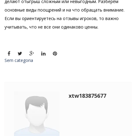
делают отыгрыш сложным или невыгодным. Разберём
основные виды поощрений и на что обращать внимание.
Если вы ориентируетесь на отзывы игроков, то важно
учитывать, что не все они одинаково ценны.
Sem categoria
xtw183875677