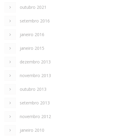
outubro 2021
setembro 2016
janeiro 2016
janeiro 2015
dezembro 2013
novembro 2013
outubro 2013
setembro 2013
novembro 2012
janeiro 2010