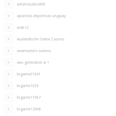
antartstudios806
apuestas-deportivas-uruguay
arab t2
Ausländische Online Casinos
aviamasters-casinos
aws generative ai 1
bcgame01041
bcgame1033
bcgame11067
bcgame12068