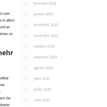
fevereiro 2026
tz sein
janeiro 2026
s in allem
dezembro 2025
 und as
genau so
novembro 2025
outubro 2025
mehr
setembro 2025
agosto 2025
eilbar
julho 2025
via
junho 2025
e
dem Sie
maio 2025
nbieter