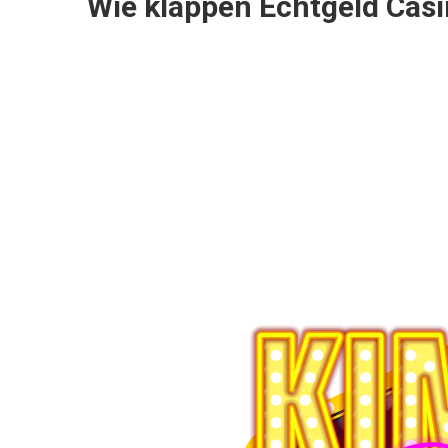
Wie klappen Echtgeld Cas