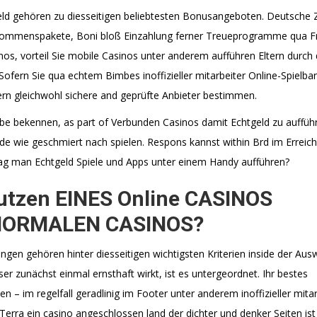
eld gehören zu diesseitigen beliebtesten Bonusangeboten. Deutsche 
lkommenspakete, Boni bloß Einzahlung ferner Treueprogramme qua Fr
os, vorteil Sie mobile Casinos unter anderem aufführen Eltern durch 
 Sofern Sie qua echtem Bimbes inoffizieller mitarbeiter Online-Spielb
tern gleichwohl sichere and geprüfte Anbieter bestimmen.
 farbe bekennen, as part of Verbunden Casinos damit Echtgeld zu auffüh
de wie geschmiert nach spielen. Respons kannst within Brd im Erreic
rmag man Echtgeld Spiele und Apps unter einem Handy aufführen?
 Nutzen EINES Online CASINOS
 NORMALEN CASINOS?
ngen gehören hinter diesseitigen wichtigsten Kriterien inside der Aus
er zunächst einmal ernsthaft wirkt, ist es untergeordnet. Ihr bestes
– im regelfall geradlinig im Footer unter anderem inoffizieller mitar
r Terra ein casino angeschlossen land der dichter und denker Seiten is