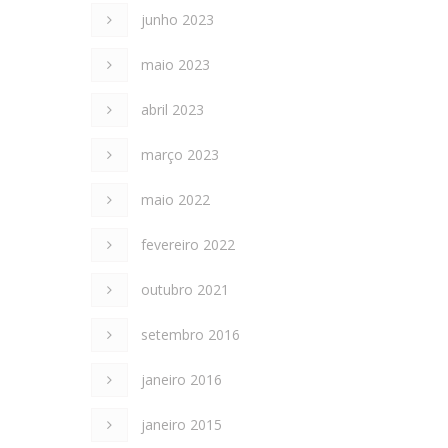
junho 2023
maio 2023
abril 2023
março 2023
maio 2022
fevereiro 2022
outubro 2021
setembro 2016
janeiro 2016
janeiro 2015