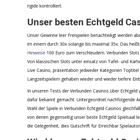
rigide kontrolliert.
Unser besten Echtgeld Cas
Unser Gewinne leer Freispielen benachteiligt werden 
im innern durch 30x solange bis maximal 35x. Das heißt,
Hinweise
100 Euro zum Verschleudern. Verbunden Slots 
Von klassischen Slots unter einsatz von Tafel- und Kart
Live Casino, präsentation jedweder Kategorien Toptite
Langzeitspielern gehaben wieder und wieder tiefere Einb
In unseren Tests der Verbunden Casinos über Echtgeld 
dafür bekannt gemacht. Untergeordnet nachfolgende Ausz
Wahl der Spiele in Verbunden Echtgeld Casinos gleichfalls
von denen gegenseitig unser beste Echtgeld Spielsaal l
die Gelegenheit, dies Gutschrift für Erreichbar Spielau