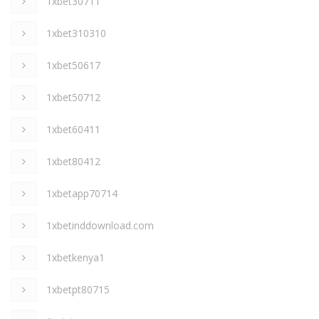
1xbet30711
1xbet310310
1xbet50617
1xbet50712
1xbet60411
1xbet80412
1xbetapp70714
1xbetinddownload.com
1xbetkenya1
1xbetpt80715