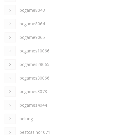
bcgame8043
bcgame8064
bcgame9065
bcgames10066
bcgames28065
bcgames30066
bcgames3078
bcgames4044
belong
bestcasino1071