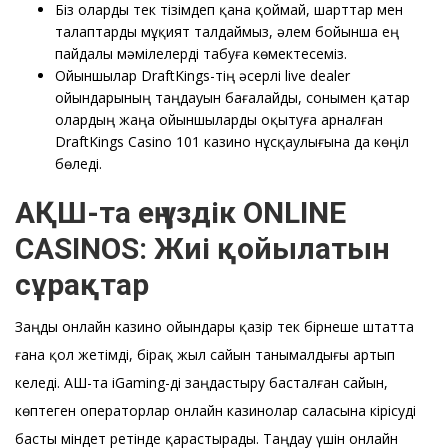
Біз оларды тек тізімдеп қана қоймай, шарттар мен
талаптарды мұқият талдаймыз, әлем бойынша ең
пайдалы мәмілелерді табуға көмектесеміз.
Ойыншылар DraftKings-тің әсерлі live dealer
ойындарының таңдауын бағалайды, сонымен қатар
олардың жаңа ойыншыларды оқытуға арналған
DraftKings Casino 101 казино нұсқаулығына да көңіл
бөледі.
АҚШ-та ең үздік ONLINE
CASINOS: Жиі қойылатын
сұрақтар
Заңды онлайн казино ойындары қазір тек бірнеше штатта
ғана қол жетімді, бірақ жыл сайын танымалдығы артып
келеді. АҚШ-та iGaming-ді заңдастыру басталған сайын,
көптеген операторлар онлайн казинолар саласына кірісуді
басты міндет ретінде қарастырады. Таңдау үшін онлайн