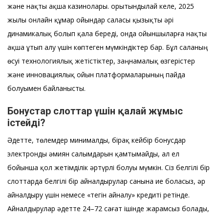
және нақты ақша казинолары. Қорытындылай келе, 2025
жылы онлайн құмар ойындар саласы қызықты әрі
динамикалық болып қала береді, онда ойыншыларға нақты
ақша ұтып алу үшін көптеген мүмкіндіктер бар. Бұл саланың
өсуі технологиялық жетістіктер, заңнамалық өзгерістер
және инновациялық ойын платформаларының пайда
болуымен байланысты.
Бонустар слоттар үшін қалай жұмыс
істейді?
Әдетте, төлемдер минималды, бірақ кейбір бонусдар
электронды әмиян салымдарын қамтымайды, ал ел
бойынша қол жетімділік әртүрлі болуы мүмкін. Сіз белгілі бір
слоттарда белгілі бір айналдырулар санына ие боласыз, әр
айналдыру үшін немесе «тегін айналу» кредиті ретінде.
Айналдырулар әдетте 24–72 сағат ішінде жарамсыз болады,