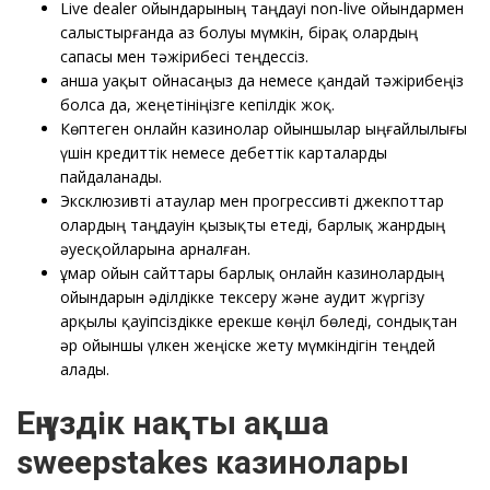
Live dealer ойындарының таңдауі non-live ойындармен
салыстырғанда аз болуы мүмкін, бірақ олардың
сапасы мен тәжірибесі теңдессіз.
Қанша уақыт ойнасаңыз да немесе қандай тәжірибеңіз
болса да, жеңетініңізге кепілдік жоқ.
Көптеген онлайн казинолар ойыншылар ыңғайлылығы
үшін кредиттік немесе дебеттік карталарды
пайдаланады.
Эксклюзивті атаулар мен прогрессивті джекпоттар
олардың таңдауін қызықты етеді, барлық жанрдың
әуесқойларына арналған.
Құмар ойын сайттары барлық онлайн казинолардың
ойындарын әділдікке тексеру және аудит жүргізу
арқылы қауіпсіздікке ерекше көңіл бөледі, сондықтан
әр ойыншы үлкен жеңіске жету мүмкіндігін теңдей
алады.
Ең үздік нақты ақша
sweepstakes казинолары