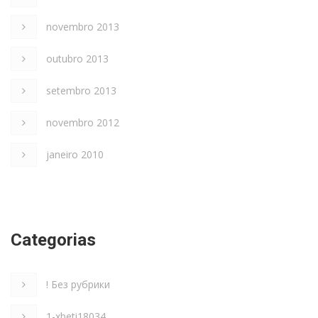
novembro 2013
outubro 2013
setembro 2013
novembro 2012
janeiro 2010
Categorias
! Без рубрики
1-xbeti18034