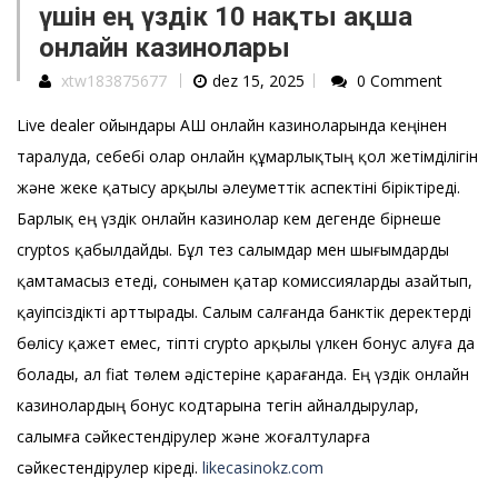
үшін ең үздік 10 нақты ақша
онлайн казинолары
xtw183875677
dez 15, 2025
0 Comment
Live dealer ойындары АҚШ онлайн казиноларында кеңінен
таралуда, себебі олар онлайн құмарлықтың қол жетімділігін
және жеке қатысу арқылы әлеуметтік аспектіні біріктіреді.
Барлық ең үздік онлайн казинолар кем дегенде бірнеше
cryptos қабылдайды. Бұл тез салымдар мен шығымдарды
қамтамасыз етеді, сонымен қатар комиссияларды азайтып,
қауіпсіздікті арттырады. Салым салғанда банктік деректерді
бөлісу қажет емес, тіпті crypto арқылы үлкен бонус алуға да
болады, ал fiat төлем әдістеріне қарағанда. Ең үздік онлайн
казинолардың бонус кодтарына тегін айналдырулар,
салымға сәйкестендірулер және жоғалтуларға
сәйкестендірулер кіреді.
likecasinokz.com