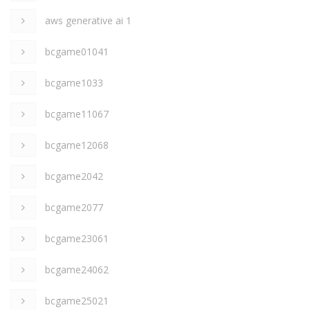
aws generative ai 1
bcgame01041
bcgame1033
bcgame11067
bcgame12068
bcgame2042
bcgame2077
bcgame23061
bcgame24062
bcgame25021