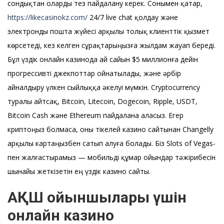
сондықтан оларды тез пайдалану керек. Сонымен қатар,
https://likecasinokz.com/
24/7 live chat қолдау және
электронды пошта жүйесі арқылы толық клиенттік қызмет
көрсетеді, кез келген сұрақтарыңызға жылдам жауап береді.
Бұл үздік онлайн казинода ай сайын $5 миллионға дейін
прогрессивті джекпоттар ойнатылады, және әрбір
айналдыру үлкен сыйлыққа әкелуі мүмкін. Cryptocurrency
туралы айтсақ, Bitcoin, Litecoin, Dogecoin, Ripple, USDT,
Bitcoin Cash және Ethereum пайдалана аласыз. Егер
криптоңыз болмаса, оны тікелей казино сайтынан Changelly
арқылы картаңызбен сатып алуға болады. Біз Slots of Vegas-
пен жалғастырамыз — мобильді құмар ойындар тәжірибесін
шынайы жеткізетін ең үздік казино сайты.
АҚШ ойыншылары үшін
онлайн казино