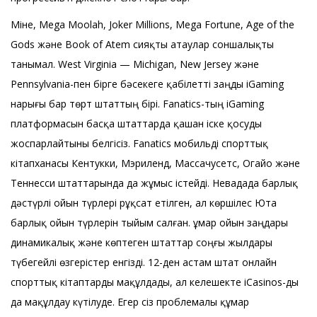
Міне, Mega Moolah, Joker Millions, Mega Fortune, Age of the
Gods және Book of Atem сияқты атаулар соншалықты
танымал. West Virginia — Michigan, New Jersey және
Pennsylvania-пен бірге бәсекеге қабілетті заңды iGaming
нарығы бар төрт штаттың бірі. Fanatics-тың iGaming
платформасын басқа штаттарда қашан іске қосуды
жоспарлайтыны белгісіз. Fanatics мобильді спорттық
кітапханасы Кентукки, Мэриленд, Массачусетс, Огайо және
Теннесси штаттарында да жұмыс істейді. Невадада барлық
дәстүрлі ойын түрлері рұқсат етілген, ал көршілес Юта
барлық ойын түрлерін тыйым салған. Құмар ойын заңдары
динамикалық және көптеген штаттар соңғы жылдары
түбегейлі өзгерістер енгізді. 12-ден астам штат онлайн
спорттық кітаптарды мақұлдады, ал келешекте iCasinos-ды
да мақұлдау күтілуде. Егер сіз проблемалы құмар