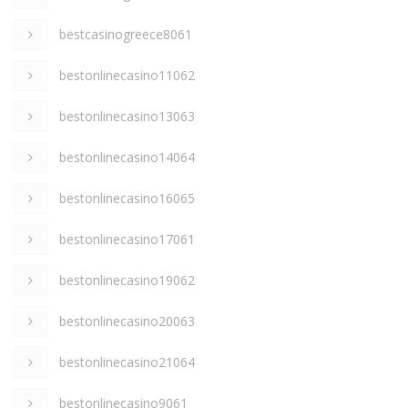
bestcasinogreece8061
bestonlinecasino11062
bestonlinecasino13063
bestonlinecasino14064
bestonlinecasino16065
bestonlinecasino17061
bestonlinecasino19062
bestonlinecasino20063
bestonlinecasino21064
bestonlinecasino9061