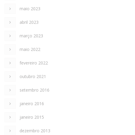
maio 2023
abril 2023
março 2023
maio 2022
fevereiro 2022
outubro 2021
setembro 2016
janeiro 2016
janeiro 2015
dezembro 2013