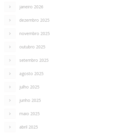
janeiro 2026
dezembro 2025
novembro 2025
outubro 2025
setembro 2025
agosto 2025
julho 2025
junho 2025
maio 2025
abril 2025