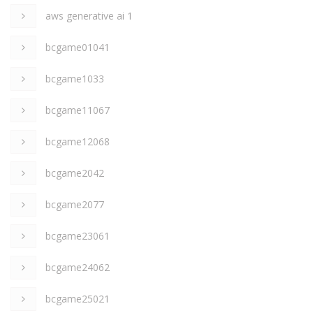
aws generative ai 1
bcgame01041
bcgame1033
bcgame11067
bcgame12068
bcgame2042
bcgame2077
bcgame23061
bcgame24062
bcgame25021