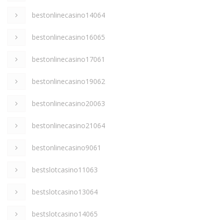
bestonlinecasino14064
bestonlinecasino16065
bestonlinecasino17061
bestonlinecasino19062
bestonlinecasino20063
bestonlinecasino21064
bestonlinecasino9061
bestslotcasino11063
bestslotcasino13064
bestslotcasino14065