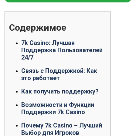
Содержимое
7k Casino: Лучшая
Поддержка Пользователей
24/7
Связь с Поддержкой: Как
это работает
Как получить поддержку?
Возможности и Функции
Поддержки 7k Casino
Почему 7k Casino – Лучший
Выбор для Игроков