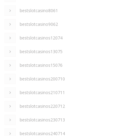
bestslotcasino8061
bestslotcasino9062
bestslotcasinos12074
bestslotcasinos13075
bestslotcasinos15076
bestslotcasinos200710
bestslotcasinos210711
bestslotcasinos220712
bestslotcasinos230713
bestslotcasinos240714