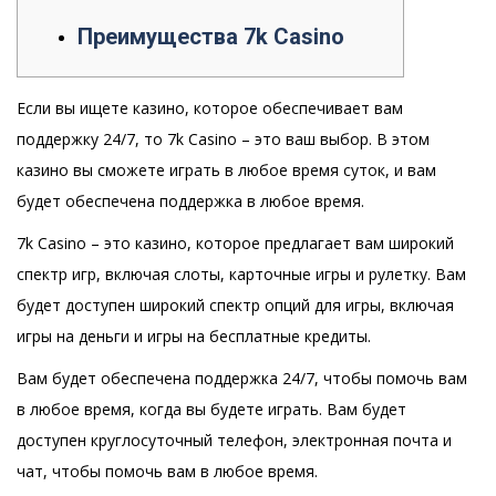
Преимущества 7k Casino
Если вы ищете казино, которое обеспечивает вам
поддержку 24/7, то 7k Casino – это ваш выбор. В этом
казино вы сможете играть в любое время суток, и вам
будет обеспечена поддержка в любое время.
7k Casino – это казино, которое предлагает вам широкий
спектр игр, включая слоты, карточные игры и рулетку. Вам
будет доступен широкий спектр опций для игры, включая
игры на деньги и игры на бесплатные кредиты.
Вам будет обеспечена поддержка 24/7, чтобы помочь вам
в любое время, когда вы будете играть. Вам будет
доступен круглосуточный телефон, электронная почта и
чат, чтобы помочь вам в любое время.