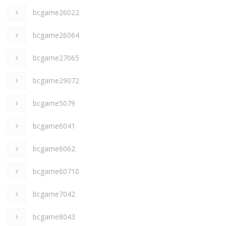
bcgame26022
bcgame26064
bcgame27065
bcgame29072
bcgame5079
bcgame6041
bcgame6062
bcgame60710
bcgame7042
bcgame8043