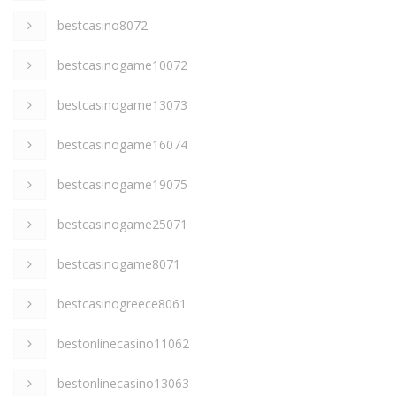
bestcasino8072
bestcasinogame10072
bestcasinogame13073
bestcasinogame16074
bestcasinogame19075
bestcasinogame25071
bestcasinogame8071
bestcasinogreece8061
bestonlinecasino11062
bestonlinecasino13063