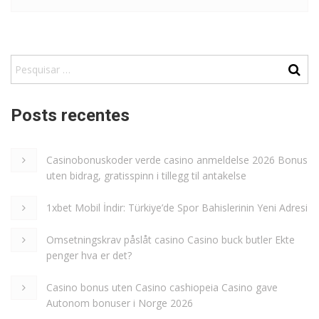
Posts recentes
Casinobonuskoder verde casino anmeldelse 2026 Bonus
uten bidrag, gratisspinn i tillegg til antakelse
1xbet Mobil İndir: Türkiye’de Spor Bahislerinin Yeni Adresi
Omsetningskrav påslåt casino Casino buck butler Ekte
penger hva er det?
Casino bonus uten Casino cashiopeia Casino gave
Autonom bonuser i Norge 2026