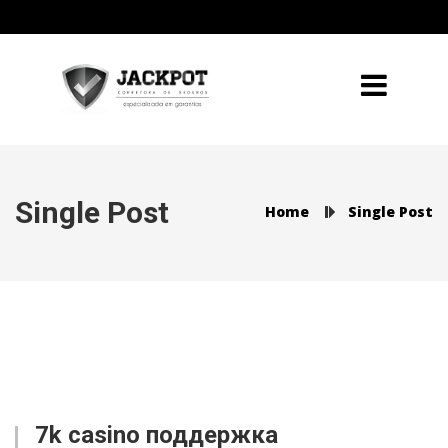
Single Post
Home
Single Post
7k casino поддержка