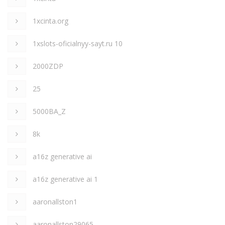
1xcinta.org
1xslots-oficialnyy-sayt.ru 10
2000ZDP
25
5000BA_Z
8k
a16z generative ai
a16z generative ai 1
aaronallston1
aaronallston29065