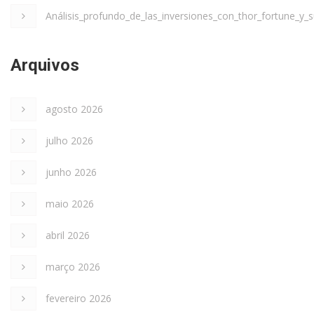
Análisis_profundo_de_las_inversiones_con_thor_fortune_y_s
Arquivos
agosto 2026
julho 2026
junho 2026
maio 2026
abril 2026
março 2026
fevereiro 2026