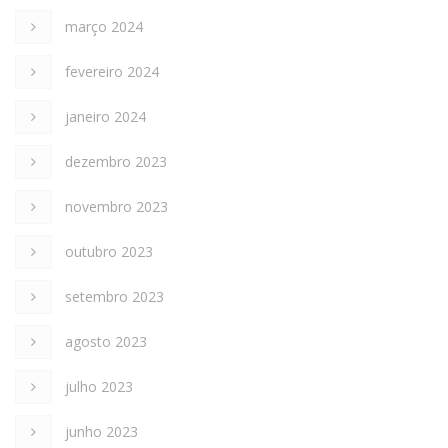
março 2024
fevereiro 2024
janeiro 2024
dezembro 2023
novembro 2023
outubro 2023
setembro 2023
agosto 2023
julho 2023
junho 2023