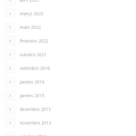
março 2023
maio 2022
fevereiro 2022
outubro 2021
setembro 2016
janeiro 2016
janeiro 2015
dezembro 2013
novembro 2013