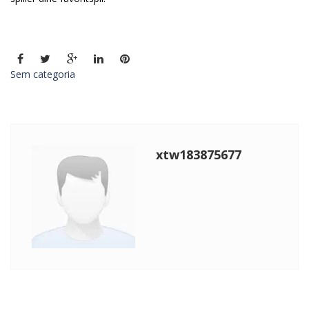
Sem categoria
xtw183875677