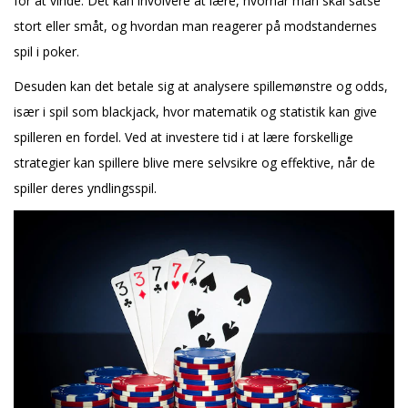
for at vinde. Det kan involvere at lære, hvornår man skal satse
stort eller småt, og hvordan man reagerer på modstandernes
spil i poker.
Desuden kan det betale sig at analysere spillemønstre og odds,
især i spil som blackjack, hvor matematik og statistik kan give
spilleren en fordel. Ved at investere tid i at lære forskellige
strategier kan spillere blive mere selvsikre og effektive, når de
spiller deres yndlingsspil.