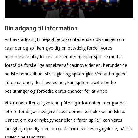
Din adgang til information
At have adgang til nøjagtige og omfattende oplysninger om
casinoer og spil kan give dig en betydelig fordel. Vores
hjemmeside tilbyder ressourcer, der hjælper spillere med at
forstå de forskellige aspekter af casinoverdenen, herunder de
bedste bonustilbud, strategier og spilleregler. Ved at bruge de
informationer, der tilbydes her, kan spillere træffe bedre
beslutninger og forbedre deres chancer for at vinde.
Vi stræber efter at give klar, pålidelig information, der gør det
lettere for dig at navigere i casinoernes komplekse landskab.
Uanset om du er nybegynder eller erfaren spiller, kan vores
indsigt hjælpe dig med at opnå større succes og nydelse, når du
spiller dine favoritspil.