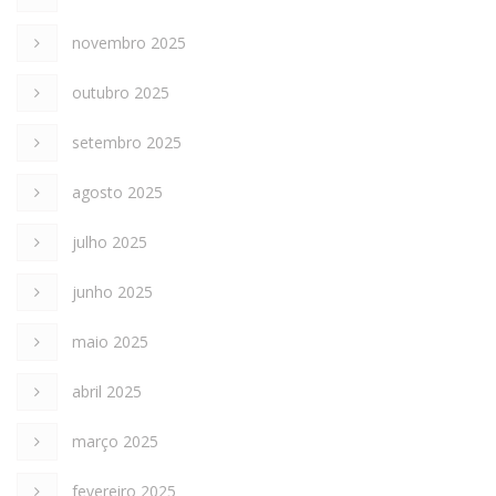
novembro 2025
outubro 2025
setembro 2025
agosto 2025
julho 2025
junho 2025
maio 2025
abril 2025
março 2025
fevereiro 2025