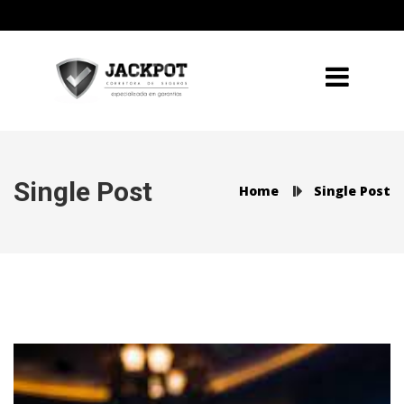
Single Post
Home
Single Post