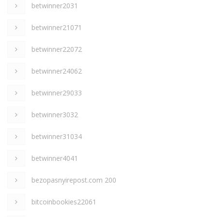
betwinner2031
betwinner21071
betwinner22072
betwinner24062
betwinner29033
betwinner3032
betwinner31034
betwinner4041
bezopasnyirepost.com 200
bitcoinbookies22061