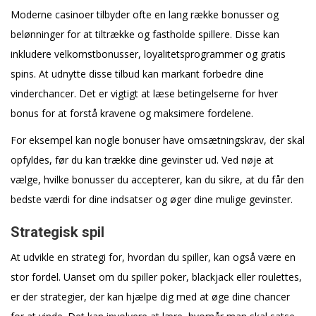
Moderne casinoer tilbyder ofte en lang række bonusser og
belønninger for at tiltrække og fastholde spillere. Disse kan
inkludere velkomstbonusser, loyalitetsprogrammer og gratis
spins. At udnytte disse tilbud kan markant forbedre dine
vinderchancer. Det er vigtigt at læse betingelserne for hver
bonus for at forstå kravene og maksimere fordelene.
For eksempel kan nogle bonuser have omsætningskrav, der skal
opfyldes, før du kan trække dine gevinster ud. Ved nøje at
vælge, hvilke bonusser du accepterer, kan du sikre, at du får den
bedste værdi for dine indsatser og øger dine mulige gevinster.
Strategisk spil
At udvikle en strategi for, hvordan du spiller, kan også være en
stor fordel. Uanset om du spiller poker, blackjack eller roulettes,
er der strategier, der kan hjælpe dig med at øge dine chancer