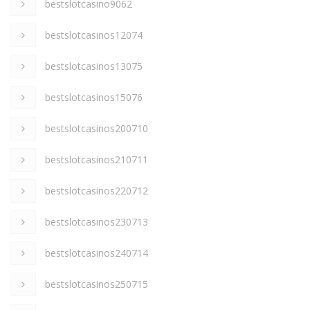
bestslotcasino9062
bestslotcasinos12074
bestslotcasinos13075
bestslotcasinos15076
bestslotcasinos200710
bestslotcasinos210711
bestslotcasinos220712
bestslotcasinos230713
bestslotcasinos240714
bestslotcasinos250715