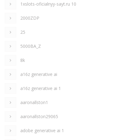
1xslots-oficialnyy-sayt.ru 10
2000ZDP
25
5000BA_Z
8k
a16z generative ai
a16z generative ai 1
aaronallston1
aaronallston29065
adobe generative ai 1