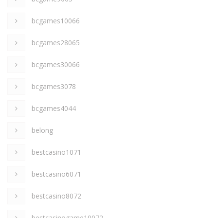
bcgames10066
bcgames28065
bcgames30066
bcgames3078
bcgames4044
belong
bestcasino1071
bestcasino6071
bestcasino8072
bestcasinogame10072