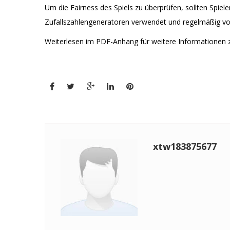
Um die Fairness des Spiels zu überprüfen, sollten Spieler
Zufallszahlengeneratoren verwendet und regelmäßig vo
Weiterlesen im PDF-Anhang für weitere Informationen 
xtw183875677