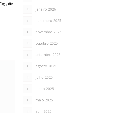
fügt, die
janeiro 2026
dezembro 2025
novembro 2025
outubro 2025
setembro 2025
agosto 2025
julho 2025
junho 2025
maio 2025
abril 2025