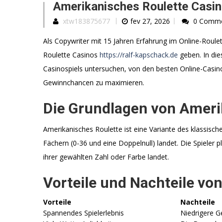
Amerikanisches Roulette Casino
xtw183875677
fev 27, 2026
0 Comm
Als Copywriter mit 15 Jahren Erfahrung im Online-Roul
Roulette Casinos
https://ralf-kapschack.de
geben. In die
Casinospiels untersuchen, von den besten Online-Casin
Gewinnchancen zu maximieren.
Die Grundlagen von Ameri
Amerikanisches Roulette ist eine Variante des klassisc
Fächern (0-36 und eine Doppelnull) landet. Die Spieler p
ihrer gewählten Zahl oder Farbe landet.
Vorteile und Nachteile v
Vorteile
Nachteile
Spannendes Spielerlebnis
Niedrigere G