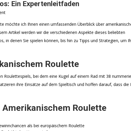
s: Ein Expertenleitfaden
ent
ette möchte ich Ihnen einen umfassenden Überblick über amerikanisch
sem Artikel werden wir die verschiedenen Aspekte dieses beliebten
os, in denen
Sie spielen können, bis hin zu Tipps und Strategien, um I
kanischem Roulette
hen Roulettespiels, bei dem eine Kugel auf einem Rad mit 38 nummeri
latzieren ihre Einsätze auf dem Spieltisch und hoffen darauf, dass die
on Amerikanischem Roulette
ewinnchancen als bei europäischem Roulette