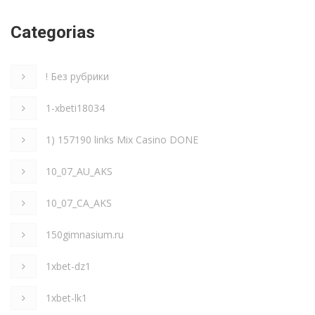
Categorias
! Без рубрики
1-xbeti18034
1) 157190 links Mix Casino DONE
10_07_AU_AKS
10_07_CA_AKS
150gimnasium.ru
1xbet-dz1
1xbet-lk1