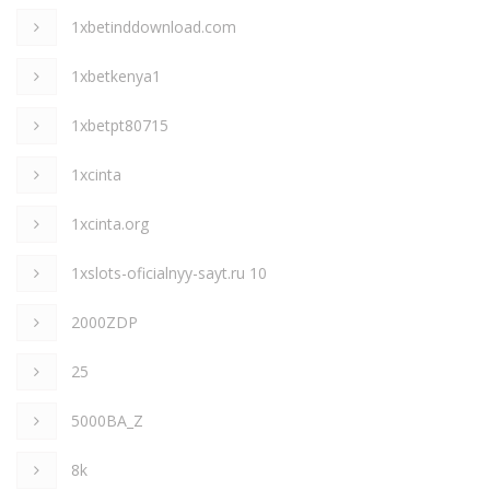
1xbetinddownload.com
1xbetkenya1
1xbetpt80715
1xcinta
1xcinta.org
1xslots-oficialnyy-sayt.ru 10
2000ZDP
25
5000BA_Z
8k