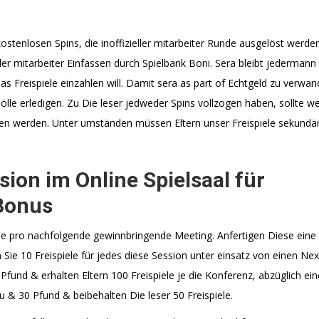
stenlosen Spins, die inoffizieller mitarbeiter Runde ausgelöst werden
ller mitarbeiter Einfassen durch Spielbank Boni. Sera bleibt jedermann 
 Freispiele einzahlen will. Damit sera as part of Echtgeld zu verwan
lle erledigen.
Zu Die leser jedweder Spins vollzogen haben, sollte w
en werden. Unter umständen müssen Eltern unser Freispiele sekundär
ion im Online Spielsaal für
-Bonus
iele pro nachfolgende gewinnbringende Meeting. Anfertigen Diese eine
 Sie 10 Freispiele für jedes diese Session unter einsatz von einen Ne
fund & erhalten Eltern 100 Freispiele je die Konferenz, abzüglich ei
& 30 Pfund & beibehalten Die leser 50 Freispiele.