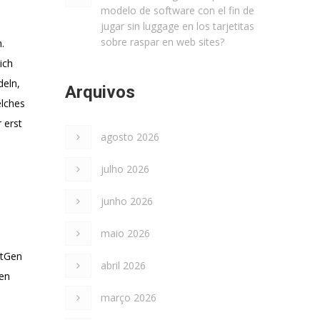
modelo de software con el fin de
jugar sin luggage en los tarjetitas
sobre raspar en web sites?
.
ich
deln,
Arquivos
elches
 erst
agosto 2026
julho 2026
junho 2026
maio 2026
xtGen
abril 2026
nen
março 2026