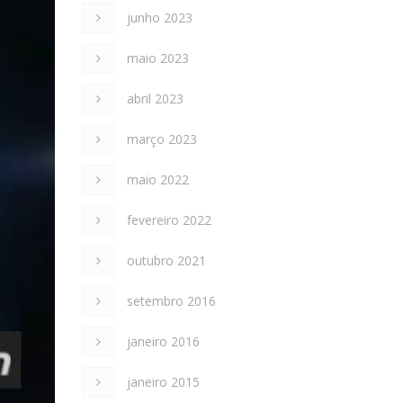
junho 2023
maio 2023
abril 2023
março 2023
maio 2022
fevereiro 2022
outubro 2021
setembro 2016
janeiro 2016
janeiro 2015