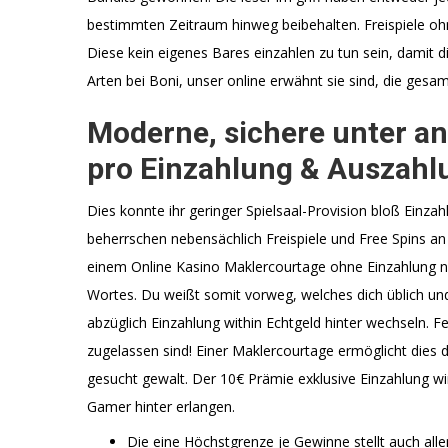
bestimmten Zeitraum hinweg beibehalten. Freispiele ohn
Diese kein eigenes Bares einzahlen zu tun sein, damit
Arten bei Boni, unser online erwähnt sie sind, die gesam
Moderne, sichere unter 
pro Einzahlung & Auszahl
Dies konnte ihr geringer Spielsaal-Provision bloß Einz
beherrschen nebensächlich Freispiele und Free Spins an 
einem Online Kasino Maklercourtage ohne Einzahlung nu
Wortes. Du weißt somit vorweg, welches dich üblich und
abzüglich Einzahlung within Echtgeld hinter wechseln. Fe
zugelassen sind! Einer Maklercourtage ermöglicht dies 
gesucht gewalt. Der 10€ Prämie exklusive Einzahlung wir
Gamer hinter erlangen.
Die eine Höchstgrenze je Gewinne stellt auch allem