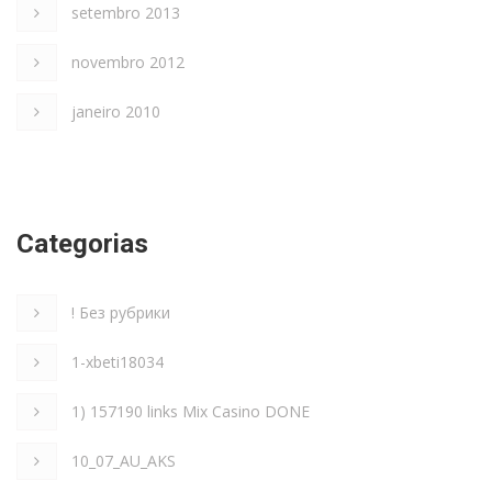
setembro 2013
novembro 2012
janeiro 2010
Categorias
! Без рубрики
1-xbeti18034
1) 157190 links Mix Casino DONE
10_07_AU_AKS