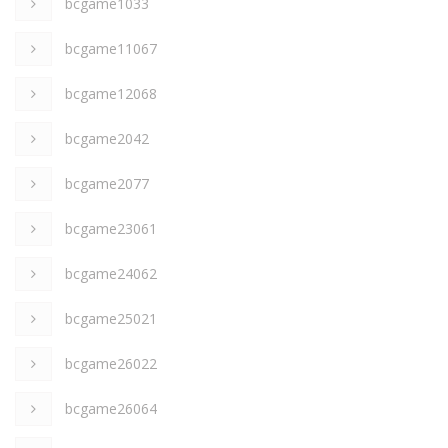
bcgame1033
bcgame11067
bcgame12068
bcgame2042
bcgame2077
bcgame23061
bcgame24062
bcgame25021
bcgame26022
bcgame26064