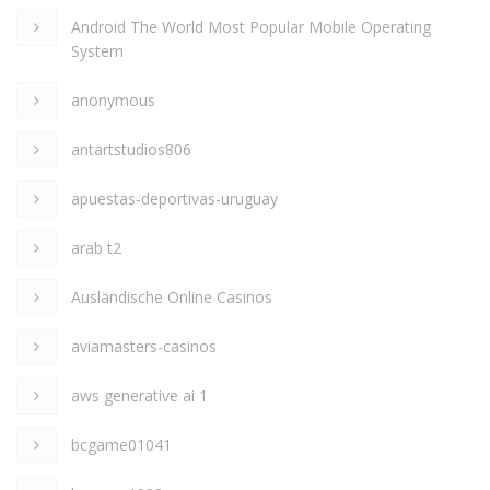
Android The World Most Popular Mobile Operating
System
anonymous
antartstudios806
apuestas-deportivas-uruguay
arab t2
Ausländische Online Casinos
aviamasters-casinos
aws generative ai 1
bcgame01041