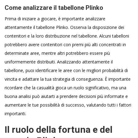
Come analizzare il tabellone Plinko
Prima di iniziare a giocare, è importante analizzare
attentamente il tabellone Plinko. Osserva la disposizione dei
contenitori e la loro distribuzione nel tabellone. Alcuni tabelloni
potrebbero avere contenitori con premi più alti concentrati in
determinate aree, mentre altri potrebbero essere più
uniformemente distribuiti. Analizzando attentamente il
tabellone, puoi identificare le aree con le migliori probabilità di
vincita e adattare la tua strategia di conseguenza. È importante
ricordare che la casualità gioca un ruolo significativo, ma una
buona analisi può aiutarti a prendere decisioni più informate e
aumentare le tue possibilità di successo, valutando tutti i fattori
importanti.
Il ruolo della fortuna e del