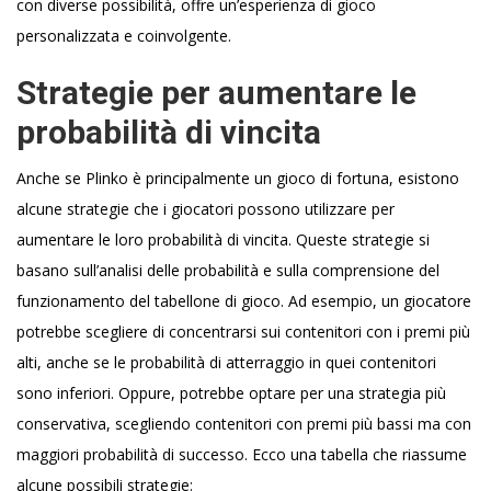
con diverse possibilità, offre un’esperienza di gioco
personalizzata e coinvolgente.
Strategie per aumentare le
probabilità di vincita
Anche se Plinko è principalmente un gioco di fortuna, esistono
alcune strategie che i giocatori possono utilizzare per
aumentare le loro probabilità di vincita. Queste strategie si
basano sull’analisi delle probabilità e sulla comprensione del
funzionamento del tabellone di gioco. Ad esempio, un giocatore
potrebbe scegliere di concentrarsi sui contenitori con i premi più
alti, anche se le probabilità di atterraggio in quei contenitori
sono inferiori. Oppure, potrebbe optare per una strategia più
conservativa, scegliendo contenitori con premi più bassi ma con
maggiori probabilità di successo. Ecco una tabella che riassume
alcune possibili strategie: