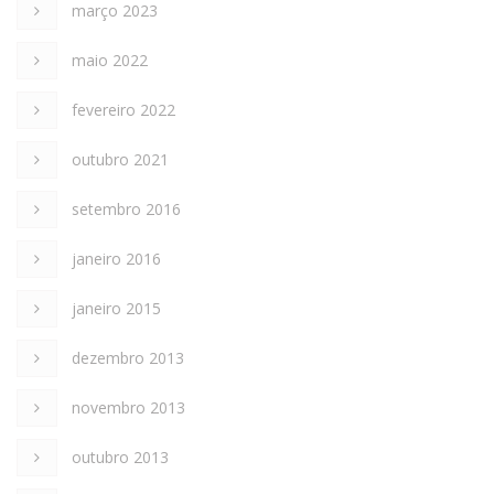
março 2023
maio 2022
fevereiro 2022
outubro 2021
setembro 2016
janeiro 2016
janeiro 2015
dezembro 2013
novembro 2013
outubro 2013