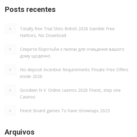
Posts recentes
Totally free Trial Slots British 2026 Gamble Free
Harbors, No Download
Секрети боротьби з пилом для очищення вашого
дому щоденно
No-deposit Incentive Requirements Private Free Offers
inside 2026
Goodwin N V. Online casinos 2026 Finest, step one
Casinos
Finest Board games To have Grownups 2023
Arquivos