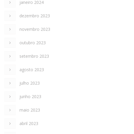
janeiro 2024
dezembro 2023
novembro 2023
outubro 2023
setembro 2023
agosto 2023
julho 2023
junho 2023
maio 2023
abril 2023