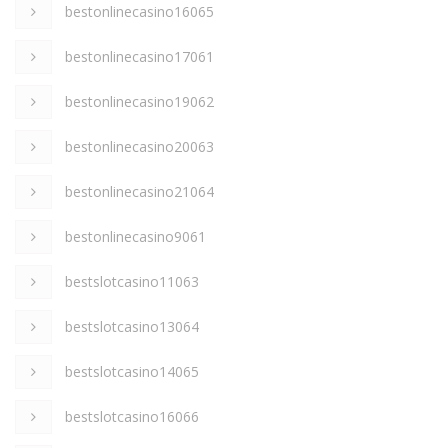
bestonlinecasino16065
bestonlinecasino17061
bestonlinecasino19062
bestonlinecasino20063
bestonlinecasino21064
bestonlinecasino9061
bestslotcasino11063
bestslotcasino13064
bestslotcasino14065
bestslotcasino16066