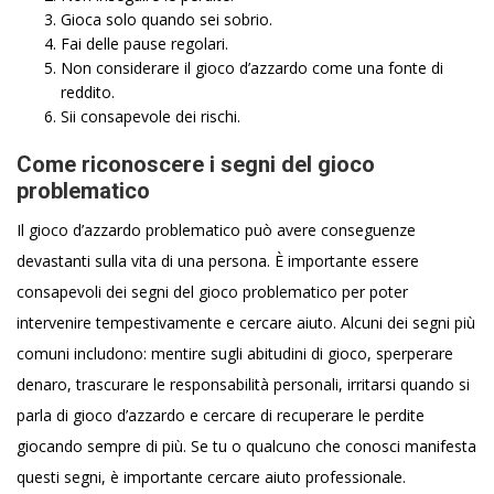
Gioca solo quando sei sobrio.
Fai delle pause regolari.
Non considerare il gioco d’azzardo come una fonte di
reddito.
Sii consapevole dei rischi.
Come riconoscere i segni del gioco
problematico
Il gioco d’azzardo problematico può avere conseguenze
devastanti sulla vita di una persona. È importante essere
consapevoli dei segni del gioco problematico per poter
intervenire tempestivamente e cercare aiuto. Alcuni dei segni più
comuni includono: mentire sugli abitudini di gioco, sperperare
denaro, trascurare le responsabilità personali, irritarsi quando si
parla di gioco d’azzardo e cercare di recuperare le perdite
giocando sempre di più. Se tu o qualcuno che conosci manifesta
questi segni, è importante cercare aiuto professionale.