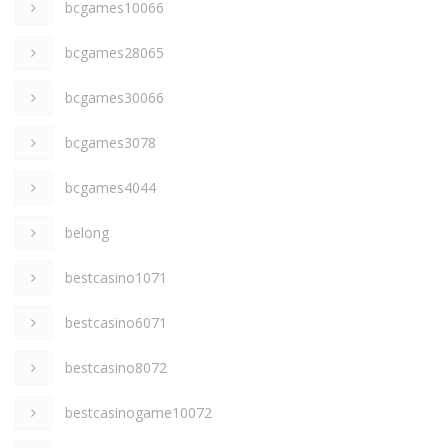
bcgames10066
bcgames28065
bcgames30066
bcgames3078
bcgames4044
belong
bestcasino1071
bestcasino6071
bestcasino8072
bestcasinogame10072