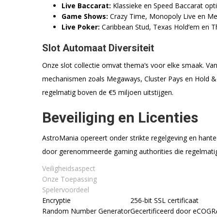
Live Baccarat:
Klassieke en Speed Baccarat opti
Game Shows:
Crazy Time, Monopoly Live en Meg
Live Poker:
Caribbean Stud, Texas Hold’em en Th
Slot Automaat Diversiteit
Onze slot collectie omvat thema’s voor elke smaak. Va
mechanismen zoals Megaways, Cluster Pays en Hold & Wi
regelmatig boven de €5 miljoen uitstijgen.
Beveiliging en Licenties
AstroMania opereert onder strikte regelgeving en hantee
door gerenommeerde gaming authorities die regelmatige
Veiligheidsaspect
Onze Toepassing
Spelervoordeel
Encryptie
256-bit SSL certificaat
Random Number Generator
Gecertificeerd door eCOGR