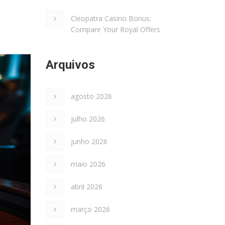
Cleopatra Casino Bonus:
Compare Your Royal Offers
Arquivos
agosto 2026
julho 2026
junho 2026
maio 2026
abril 2026
março 2026