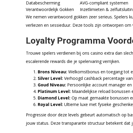
Databescherming
AVG-compliant systemen
Verantwoordelijk Gokken
Inzetlimieten & zelfuitsluiti
We nemen verantwoord gokken zeer serieus. Spelers kunn
verliezen en sessieduur. Deze tools zijn ontworpen om
Loyalty Programma Voord
Trouwe spelers verdienen bij ons casino extra dan slech
escalerende rewards die je spelervaring verrijken.
Brons Niveau:
Welkomstbonus en toegang tot ex
Silver Level:
Verhoogd cashback percentage van 5
Goud Niveau:
Persoonlijke account manager en v
Platinum Level:
Maandelijkse reload bonussen e
Diamond Level:
Op maat gemaakte bonussen en 
Royal Level:
Ultieme luxe met fysieke geschenk
Progressie door deze levels gebeurt automatisch op basi
jouw status. Deze transparante structuur betekent dat j