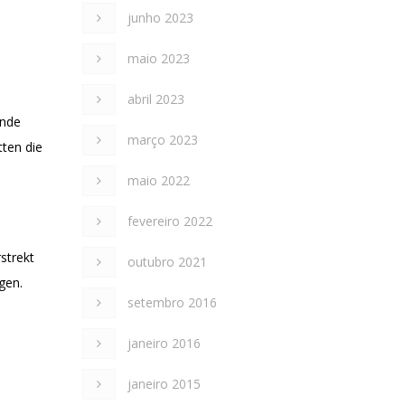
junho 2023
maio 2023
abril 2023
ende
março 2023
ten die
maio 2022
fevereiro 2022
strekt
outubro 2021
gen.
setembro 2016
janeiro 2016
janeiro 2015