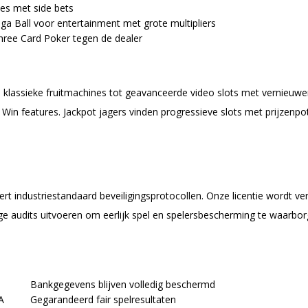
es met side bets
a Ball voor entertainment met grote multipliers
ree Card Poker tegen de dealer
n klassieke fruitmachines tot geavanceerde video slots met vernieuw
n features. Jackpot jagers vinden progressieve slots met prijzenpot
rt industriestandaard beveiligingsprotocollen. Onze licentie wordt ver
 audits uitvoeren om eerlijk spel en spelersbescherming te waarbor
Bankgegevens blijven volledig beschermd
A
Gegarandeerd fair spelresultaten