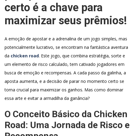
certo é a chave para
maximizar seus prêmios!
A emoção de apostar e a adrenalina de um jogo simples, mas
potencialmente lucrativo, se encontram na fantástica aventura
da
chicken road
. Este jogo, que combina estratégia, sorte e
um elemento de risco calculado, tem cativado jogadores em
busca de emoção e recompensas. A cada passo da galinha, a
aposta aumenta, e a decisão de parar no momento certo se
torna crucial para maximizar os ganhos. Mas como dominar
essa arte e evitar a armadilha da ganância?
O Conceito Básico da Chicken
Road: Uma Jornada de Risco e
Recompensa