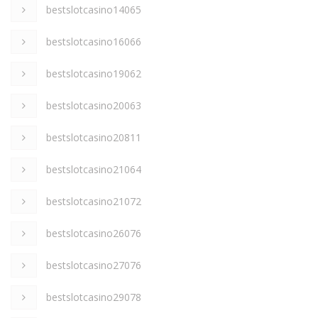
bestslotcasino14065
bestslotcasino16066
bestslotcasino19062
bestslotcasino20063
bestslotcasino20811
bestslotcasino21064
bestslotcasino21072
bestslotcasino26076
bestslotcasino27076
bestslotcasino29078