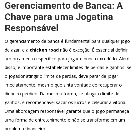
Gerenciamento de Banca: A
Chave para uma Jogatina
Responsável
O gerenciamento de banca é fundamental para qualquer jogo
de azar, e a
chicken road
não é exceção. É essencial definir
um orçamento específico para jogar e nunca excedê-lo. Além
disso, é importante estabelecer limites de perdas e ganhos. Se
o jogador atingir o limite de perdas, deve parar de jogar
imediatamente, mesmo que sinta vontade de recuperar o
dinheiro perdido. Da mesma forma, se atingir o limite de
ganhos, é recomendável sacar os lucros e celebrar a vitória.
Uma abordagem responsável garante que o jogo permaneça
uma forma de entretenimento e não se transforme em um
problema financeiro.