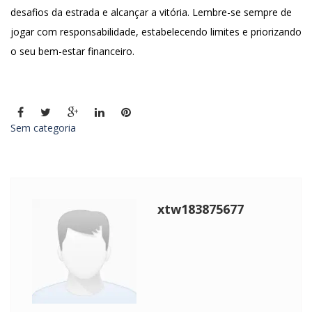
desafios da estrada e alcançar a vitória. Lembre-se sempre de
jogar com responsabilidade, estabelecendo limites e priorizando
o seu bem-estar financeiro.
Sem categoria
xtw183875677