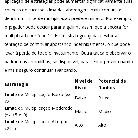
aplicação de estratégias pode aumentar significativamente suas
chances de sucesso. Uma das abordagens mais comuns é
definir um limite de multiplicação predeterminado. Por exemplo,
o jogador pode decidir parar a galinha assim que a aposta for
multiplicada por 5 ou 10. Essa estratégia ajuda a evitar a
tentação de continuar apostando indefinidamente, o que pode
levar à perda de todo o investimento. Outra tática é observar o
padrão das armadilhas, se disponível, para tentar prever quando
é mais seguro continuar avançando.
Nível de
Potencial de
Estratégia
Risco
Ganhos
Limite de Multiplicação Baixo (ex:
Baixo
Baixo
x2)
Limite de Multiplicação Moderado
Médio
Médio
(ex: x5-x10)
Limite de Multiplicação Alto (ex:
Alto
Alto
x20+)