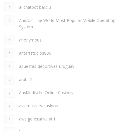
ai chatbot bard 3
Android The World Most Popular Mobile Operating
System
anonymous
antartstudios806
apuestas-deportivas-uruguay
arab t2
Ausländische Online Casinos
aviamasters-casinos
aws generative ai 1