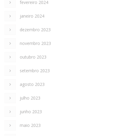
fevereiro 2024
janeiro 2024
dezembro 2023
novembro 2023
outubro 2023
setembro 2023
agosto 2023
julho 2023
junho 2023
maio 2023