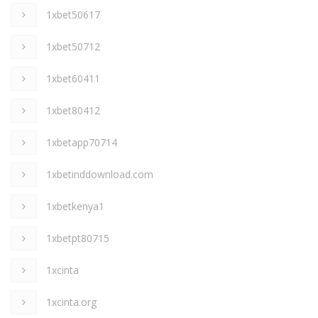
1xbet50617
1xbet50712
1xbet60411
1xbet80412
1xbetapp70714
1xbetinddownload.com
1xbetkenya1
1xbetpt80715
1xcinta
1xcinta.org