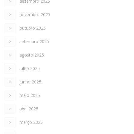
dezembro 2025
novembro 2025
outubro 2025
setembro 2025
agosto 2025
julho 2025
junho 2025
maio 2025
abril 2025
março 2025