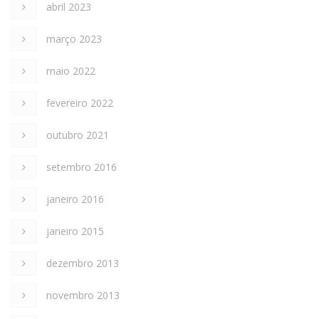
abril 2023
março 2023
maio 2022
fevereiro 2022
outubro 2021
setembro 2016
janeiro 2016
janeiro 2015
dezembro 2013
novembro 2013