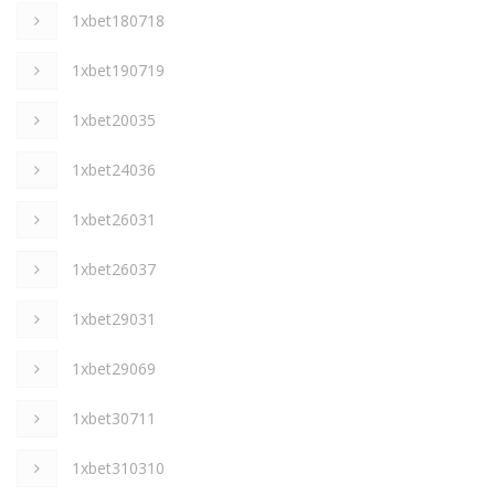
1xbet180718
1xbet190719
1xbet20035
1xbet24036
1xbet26031
1xbet26037
1xbet29031
1xbet29069
1xbet30711
1xbet310310