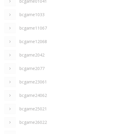
bcgame01041
bcgame1033
bcgame11067
bcgame12068
bcgame2042
bcgame2077
bcgame23061
bcgame24062
bcgame25021
bcgame26022